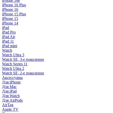
iPhone 16e
iPhone 16 Plus
iPhone 16
iPhone 15 Plus
iPhone 15
iPhone 14
iPad
iPad Pro
iPad Air
iPad 11
iPad mini
Watch
Watch Ultra 3
Watch SE, 3-е поколение
Watch Series 11
Watch Ultra 2
Watch SE, 2-е поколение
Аксессуары
Для iPhone
Для Mac
Для iPad
Для Watch
Для AirPods
AirTag
Apple TV