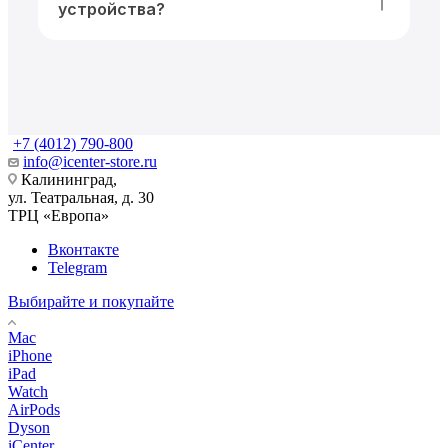
устройства?
+7 (4012) 790-800
info@icenter-store.ru
Калининград,
ул. Театральная, д. 30
ТРЦ «Европа»
Вконтакте
Telegram
Выбирайте и покупайте
Mac
iPhone
iPad
Watch
AirPods
Dyson
iCenter