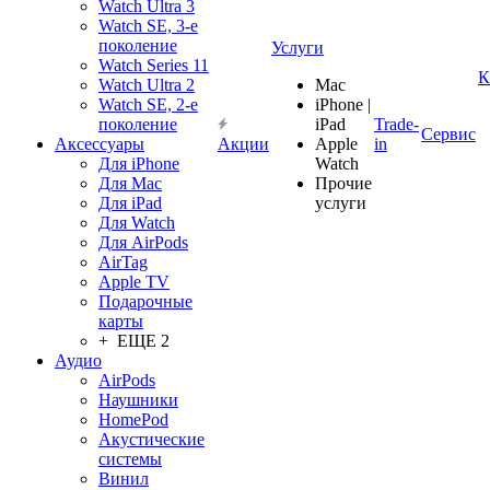
Watch Ultra 3
Watch SE, 3-е
поколение
Услуги
Watch Series 11
К
Watch Ultra 2
Mac
Watch SE, 2-е
iPhone |
поколение
iPad
Trade-
Сервис
Аксессуары
Акции
Apple
in
Для iPhone
Watch
Для Mac
Прочие
Для iPad
услуги
Для Watch
Для AirPods
AirTag
Apple TV
Подарочные
карты
+ ЕЩЕ 2
Аудио
AirPods
Наушники
HomePod
Акустические
системы
Винил