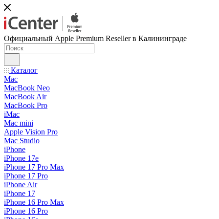
Официальный Apple Premium Reseller в Калининграде
Каталог
Mac
MacBook Neo
MacBook Air
MacBook Pro
iMac
Mac mini
Apple Vision Pro
Mac Studio
iPhone
iPhone 17e
iPhone 17 Pro Max
iPhone 17 Pro
iPhone Air
iPhone 17
iPhone 16 Pro Max
iPhone 16 Pro