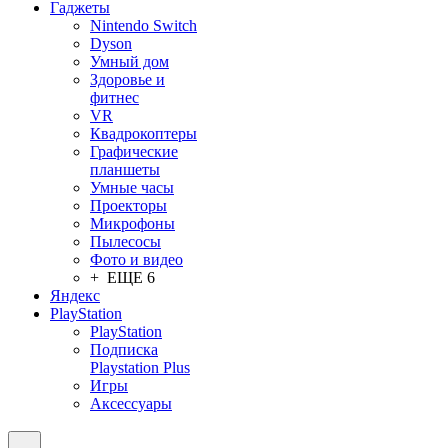
Гаджеты
Nintendo Switch
Dyson
Умный дом
Здоровье и
фитнес
VR
Квадрокоптеры
Графические
планшеты
Умные часы
Проекторы
Микрофоны
Пылесосы
Фото и видео
+ ЕЩЕ 6
Яндекс
PlayStation
PlayStation
Подписка
Playstation Plus
Игры
Аксессуары