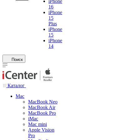
iPhone
16
iPhone
15
Plus
iPhone
15
iPhone
14
Поиск
Каталог
Mac
MacBook Neo
MacBook Air
MacBook Pro
iMac
Mac mini
Apple Vision
Pro