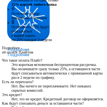
Оплачивайте сегодня только
25
% картой любого банка
Получайте товар
выбранный способом
Оставшиеся
75
% будут
списываться
с вашей карты
по
25
%
каждые 2 недели
Подробнее
Подробнее
об оплате Плайтом
Подробнее
Что такое оплата Плайт?
Это короткая мгновенная беспроцентная рассрочка.
Вы оплачиваете сразу только
25
%, а оставшиеся части
будут списываться автоматически с привязанной карты
раз в 2 недели
по графику.
Есть ли переплата?
Нет. Вы ничего не переплачиваете. Нет никаких
скрытых комиссий.
Это кредит?
Нет, это не кредит. Кредитный договор не оформляется.
Как будут списывать деньги за оставшиеся части?