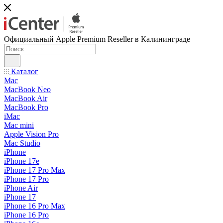
Официальный Apple Premium Reseller в Калининграде
Каталог
Mac
MacBook Neo
MacBook Air
MacBook Pro
iMac
Mac mini
Apple Vision Pro
Mac Studio
iPhone
iPhone 17e
iPhone 17 Pro Max
iPhone 17 Pro
iPhone Air
iPhone 17
iPhone 16 Pro Max
iPhone 16 Pro