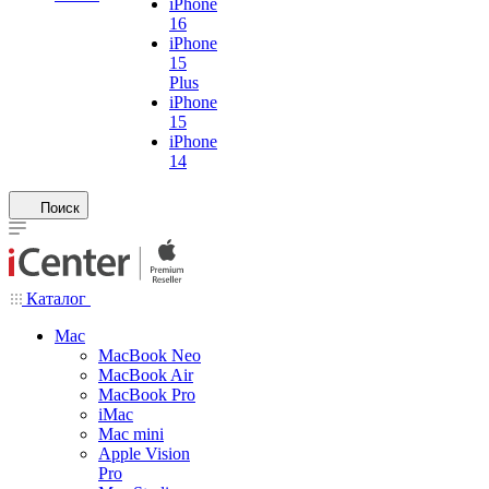
iPhone
16
iPhone
15
Plus
iPhone
15
iPhone
14
Поиск
Каталог
Mac
MacBook Neo
MacBook Air
MacBook Pro
iMac
Mac mini
Apple Vision
Pro