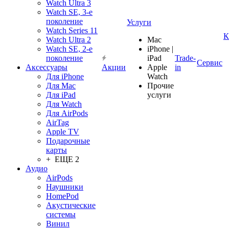
Watch Ultra 3
Watch SE, 3-е
поколение
Услуги
Watch Series 11
К
Watch Ultra 2
Mac
Watch SE, 2-е
iPhone |
поколение
iPad
Trade-
Сервис
Аксессуары
Акции
Apple
in
Для iPhone
Watch
Для Mac
Прочие
Для iPad
услуги
Для Watch
Для AirPods
AirTag
Apple TV
Подарочные
карты
+ ЕЩЕ 2
Аудио
AirPods
Наушники
HomePod
Акустические
системы
Винил