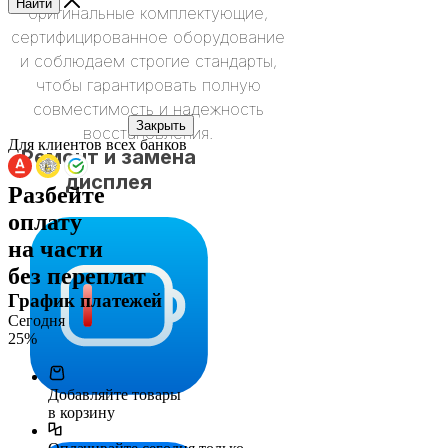
Найти
оригинальные комплектующие,
сертифицированное оборудование
и соблюдаем строгие стандарты,
чтобы гарантировать полную
совместимость и надежность
Закрыть
восстановления.
Для клиентов всех банков
Ремонт и замена
дисплея
Разбейте
оплату
на части
без переплат
График платежей
Сегодня
25
%
Добавляйте товары
в корзину