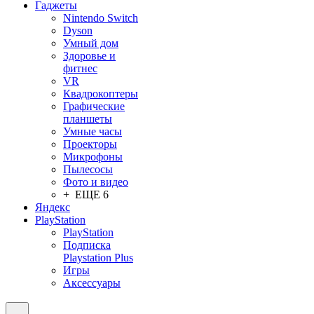
Гаджеты
Nintendo Switch
Dyson
Умный дом
Здоровье и
фитнес
VR
Квадрокоптеры
Графические
планшеты
Умные часы
Проекторы
Микрофоны
Пылесосы
Фото и видео
+ ЕЩЕ 6
Яндекс
PlayStation
PlayStation
Подписка
Playstation Plus
Игры
Аксессуары