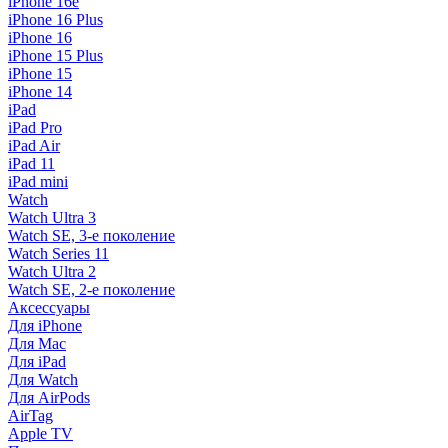
iPhone 16e
iPhone 16 Plus
iPhone 16
iPhone 15 Plus
iPhone 15
iPhone 14
iPad
iPad Pro
iPad Air
iPad 11
iPad mini
Watch
Watch Ultra 3
Watch SE, 3-е поколение
Watch Series 11
Watch Ultra 2
Watch SE, 2-е поколение
Аксессуары
Для iPhone
Для Mac
Для iPad
Для Watch
Для AirPods
AirTag
Apple TV