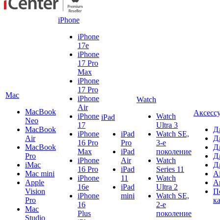
iPhone
iPhone
17e
iPhone
17 Pro
Max
iPhone
17 Pro
Mac
iPhone
Watch
Air
MacBook
Аксесс
iPhone
Watch
iPad
Neo
17
Ultra 3
MacBook
Д
iPhone
iPad
Watch SE,
Air
Д
16 Pro
Pro
3-е
MacBook
Д
Max
iPad
поколение
Pro
Д
iPhone
Air
Watch
iMac
Д
16 Pro
iPad
Series 11
Mac mini
A
iPhone
11
Watch
Apple
A
16e
iPad
Ultra 2
Vision
П
iPhone
mini
Watch SE,
Pro
к
16
2-е
Mac
Plus
поколение
Studio