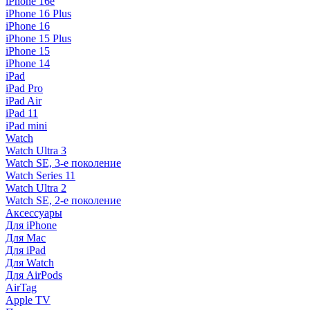
iPhone 16e
iPhone 16 Plus
iPhone 16
iPhone 15 Plus
iPhone 15
iPhone 14
iPad
iPad Pro
iPad Air
iPad 11
iPad mini
Watch
Watch Ultra 3
Watch SE, 3-е поколение
Watch Series 11
Watch Ultra 2
Watch SE, 2-е поколение
Аксессуары
Для iPhone
Для Mac
Для iPad
Для Watch
Для AirPods
AirTag
Apple TV