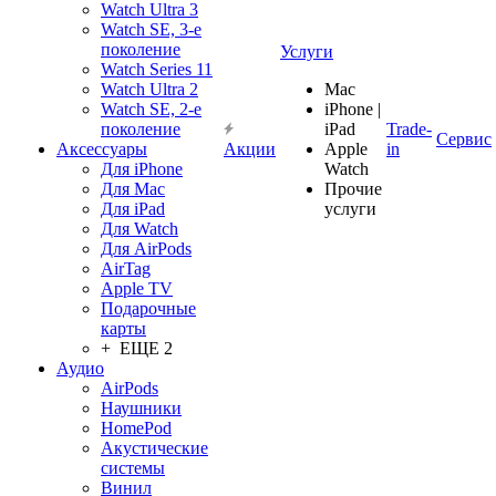
Watch Ultra 3
Watch SE, 3-е
поколение
Услуги
Watch Series 11
Watch Ultra 2
Mac
Watch SE, 2-е
iPhone |
поколение
iPad
Trade-
Сервис
Аксессуары
Акции
Apple
in
Для iPhone
Watch
Для Mac
Прочие
Для iPad
услуги
Для Watch
Для AirPods
AirTag
Apple TV
Подарочные
карты
+ ЕЩЕ 2
Аудио
AirPods
Наушники
HomePod
Акустические
системы
Винил