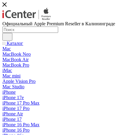
Официальный Apple Premium Reseller в Калининграде
Каталог
Mac
MacBook Neo
MacBook Air
MacBook Pro
iMac
Mac mini
Apple Vision Pro
Mac Studio
iPhone
iPhone 17e
iPhone 17 Pro Max
iPhone 17 Pro
iPhone Air
iPhone 17
iPhone 16 Pro Max
iPhone 16 Pro