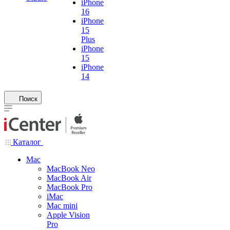
iPhone
16
iPhone
15
Plus
iPhone
15
iPhone
14
Поиск
Каталог
Mac
MacBook Neo
MacBook Air
MacBook Pro
iMac
Mac mini
Apple Vision
Pro