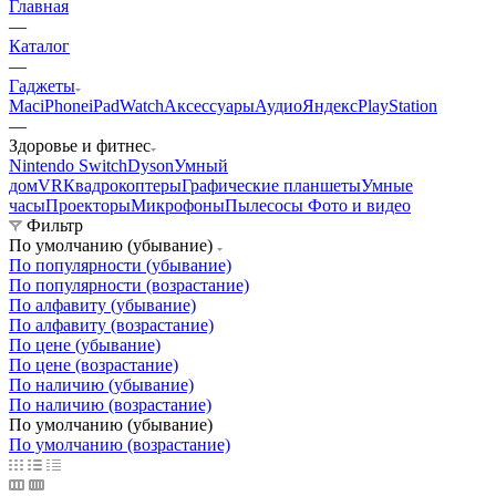
Главная
—
Каталог
—
Гаджеты
Mac
iPhone
iPad
Watch
Аксессуары
Аудио
Яндекс
PlayStation
—
Здоровье и фитнес
Nintendo Switch
Dyson
Умный
дом
VR
Квадрокоптеры
Графические планшеты
Умные
часы
Проекторы
Микрофоны
Пылесосы
Фото и видео
Фильтр
По умолчанию (убывание)
По популярности (убывание)
По популярности (возрастание)
По алфавиту (убывание)
По алфавиту (возрастание)
По цене (убывание)
По цене (возрастание)
По наличию (убывание)
По наличию (возрастание)
По умолчанию (убывание)
По умолчанию (возрастание)