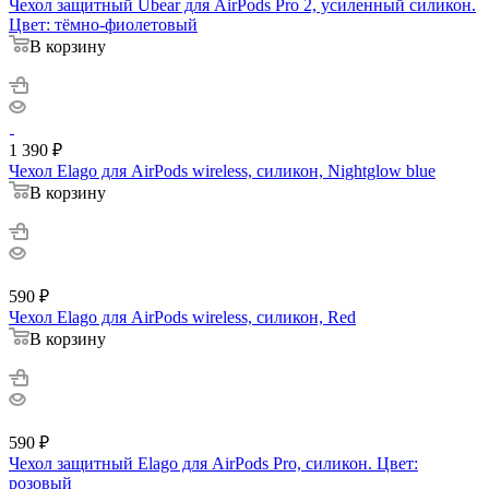
Чехол защитный Ubear для AirPods Pro 2, усиленный силикон.
Цвет: тёмно-фиолетовый
В корзину
1 390
₽
Чехол Elago для AirPods wireless, силикон, Nightglow blue
В корзину
590
₽
Чехол Elago для AirPods wireless, силикон, Red
В корзину
590
₽
Чехол защитный Elago для AirPods Pro, силикон. Цвет:
розовый