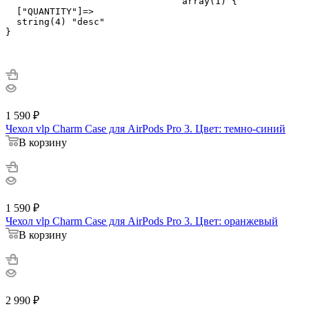
				array(1) {

  ["QUANTITY"]=>

  string(4) "desc"

}

1 590
₽
Чехол vlp Charm Case для AirPods Pro 3. Цвет: темно-синий
В корзину
1 590
₽
Чехол vlp Charm Case для AirPods Pro 3. Цвет: оранжевый
В корзину
2 990
₽