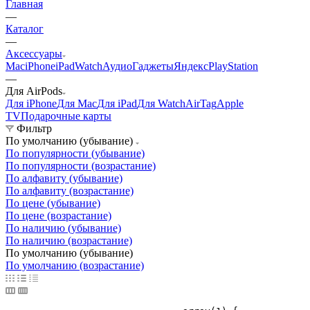
Главная
—
Каталог
—
Аксессуары
Mac
iPhone
iPad
Watch
Аудио
Гаджеты
Яндекс
PlayStation
—
Для AirPods
Для iPhone
Для Mac
Для iPad
Для Watch
AirTag
Apple
TV
Подарочные карты
Фильтр
По умолчанию (убывание)
По популярности (убывание)
По популярности (возрастание)
По алфавиту (убывание)
По алфавиту (возрастание)
По цене (убывание)
По цене (возрастание)
По наличию (убывание)
По наличию (возрастание)
По умолчанию (убывание)
По умолчанию (возрастание)