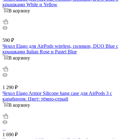
крышками White и Yellow
В корзину
590
₽
Чехол Elago для AirPods wireless, силикон, DUO Blue с
крышками Italian Rose и Pastel Blue
В корзину
1 290
₽
Чехол Elago Armor Silicone hang case для AirPods 3 с
карабином. Цвет: тёмно-серый
В корзину
1 690
₽