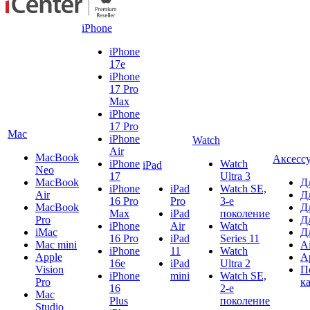
iPhone
iPhone
17e
iPhone
17 Pro
Max
iPhone
17 Pro
Mac
iPhone
Watch
Air
MacBook
Аксесс
iPhone
Watch
iPad
Neo
17
Ultra 3
MacBook
Д
iPhone
iPad
Watch SE,
Air
Д
16 Pro
Pro
3-е
MacBook
Д
Max
iPad
поколение
Pro
Д
iPhone
Air
Watch
iMac
Д
16 Pro
iPad
Series 11
Mac mini
A
iPhone
11
Watch
Apple
A
16e
iPad
Ultra 2
Vision
П
iPhone
mini
Watch SE,
Pro
к
16
2-е
Mac
Plus
поколение
Studio