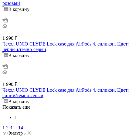
розовый
В корзину
1 990
₽
Чехол UNIQ CLYDE Lock case для AirPods 4, силикон. Цвет:
черный/темно-серый
В корзину
1 990
₽
Чехол UNIQ CLYDE Lock case для AirPods 4, силикон. Цвет:
синий/темно-серый
В корзину
Показать еще
1
2
3
...
14
Фильтр