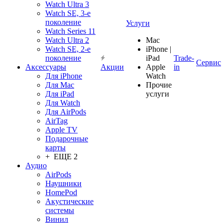
Watch Ultra 3
Watch SE, 3-е
поколение
Услуги
Watch Series 11
Watch Ultra 2
Mac
Watch SE, 2-е
iPhone |
поколение
iPad
Trade-
Сервис
Аксессуары
Акции
Apple
in
Для iPhone
Watch
Для Mac
Прочие
Для iPad
услуги
Для Watch
Для AirPods
AirTag
Apple TV
Подарочные
карты
+ ЕЩЕ 2
Аудио
AirPods
Наушники
HomePod
Акустические
системы
Винил