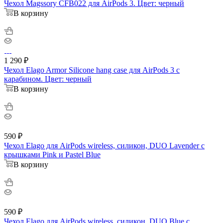
Чехол Magssory CFB022 для AirPods 3. Цвет: черный
В корзину
1 290
₽
Чехол Elago Armor Silicone hang case для AirPods 3 с
карабином. Цвет: черный
В корзину
590
₽
Чехол Elago для AirPods wireless, силикон, DUO Lavender с
крышками Pink и Pastel Blue
В корзину
590
₽
Чехол Elago для AirPods wireless, силикон, DUO Blue с