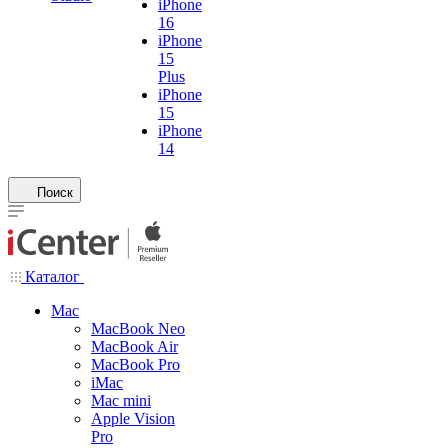
iPhone
16
iPhone
15
Plus
iPhone
15
iPhone
14
Поиск
Каталог
Mac
MacBook Neo
MacBook Air
MacBook Pro
iMac
Mac mini
Apple Vision
Pro