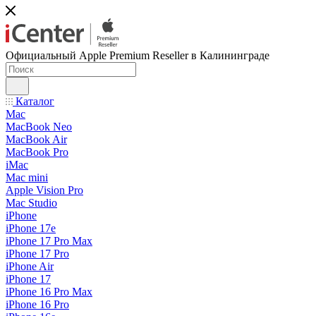
Официальный Apple Premium Reseller в Калининграде
Каталог
Mac
MacBook Neo
MacBook Air
MacBook Pro
iMac
Mac mini
Apple Vision Pro
Mac Studio
iPhone
iPhone 17e
iPhone 17 Pro Max
iPhone 17 Pro
iPhone Air
iPhone 17
iPhone 16 Pro Max
iPhone 16 Pro