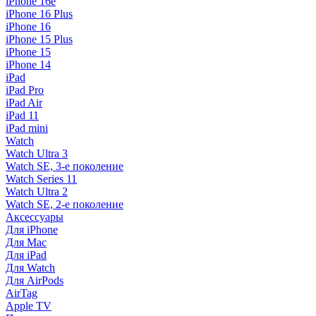
iPhone 16e
iPhone 16 Plus
iPhone 16
iPhone 15 Plus
iPhone 15
iPhone 14
iPad
iPad Pro
iPad Air
iPad 11
iPad mini
Watch
Watch Ultra 3
Watch SE, 3-е поколение
Watch Series 11
Watch Ultra 2
Watch SE, 2-е поколение
Аксессуары
Для iPhone
Для Mac
Для iPad
Для Watch
Для AirPods
AirTag
Apple TV