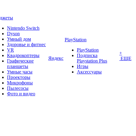
аджеты
Nintendo Switch
Dyson
Умный дом
PlayStation
Здоровье и фитнес
VR
PlayStation
+
Квадрокоптеры
Подписка
Яндекс
ЕЩЕ
Графические
Playstation Plus
планшеты
Игры
Умные часы
Аксессуары
Проекторы
Микрофоны
Пылесосы
Фото и видео