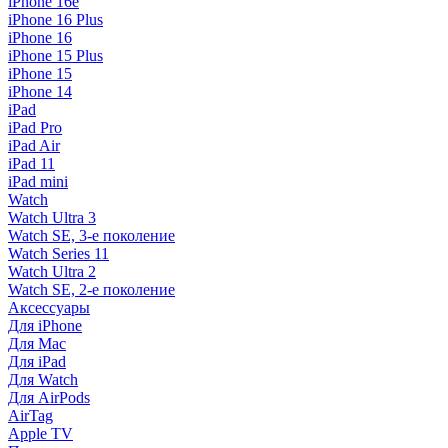
iPhone 16e
iPhone 16 Plus
iPhone 16
iPhone 15 Plus
iPhone 15
iPhone 14
iPad
iPad Pro
iPad Air
iPad 11
iPad mini
Watch
Watch Ultra 3
Watch SE, 3-е поколение
Watch Series 11
Watch Ultra 2
Watch SE, 2-е поколение
Аксессуары
Для iPhone
Для Mac
Для iPad
Для Watch
Для AirPods
AirTag
Apple TV