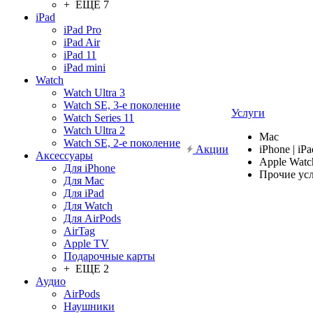
+ ЕЩЕ 7
iPad
iPad Pro
iPad Air
iPad 11
iPad mini
Watch
Watch Ultra 3
Watch SE, 3-е поколение
Услуги
Watch Series 11
Watch Ultra 2
Mac
Watch SE, 2-е поколение
Акции
iPhone | iPa
Аксессуары
Apple Watc
Для iPhone
Прочие ус
Для Mac
Для iPad
Для Watch
Для AirPods
AirTag
Apple TV
Подарочные карты
+ ЕЩЕ 2
Аудио
AirPods
Наушники