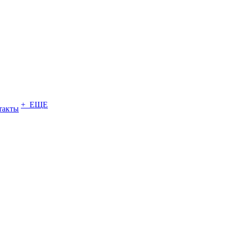
+ ЕЩЕ
такты