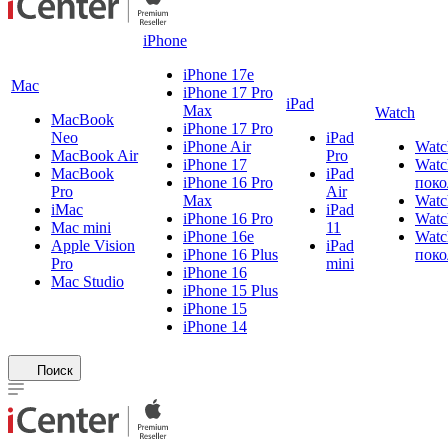
iPhone
iPhone 17e
Mac
iPhone 17 Pro
iPad
Max
Watch
MacBook
iPhone 17 Pro
Neo
iPad
iPhone Air
Watc
MacBook Air
Pro
iPhone 17
Watc
MacBook
iPad
iPhone 16 Pro
поко
Pro
Air
Max
Watc
iMac
iPad
iPhone 16 Pro
Watc
Mac mini
11
iPhone 16e
Watc
Apple Vision
iPad
iPhone 16 Plus
поко
Pro
mini
iPhone 16
Mac Studio
iPhone 15 Plus
iPhone 15
iPhone 14
Поиск