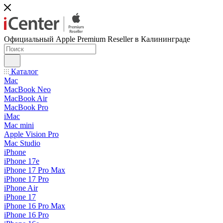
Официальный Apple Premium Reseller в Калининграде
Каталог
Mac
MacBook Neo
MacBook Air
MacBook Pro
iMac
Mac mini
Apple Vision Pro
Mac Studio
iPhone
iPhone 17e
iPhone 17 Pro Max
iPhone 17 Pro
iPhone Air
iPhone 17
iPhone 16 Pro Max
iPhone 16 Pro