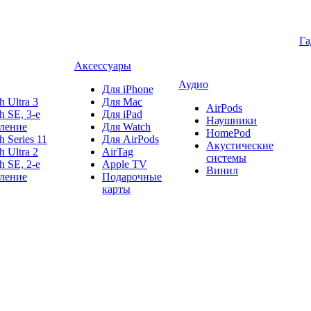
Г
Аксессуары
Аудио
Для iPhone
h Ultra 3
Для Mac
AirPods
h SE, 3-е
Для iPad
Наушники
ление
Для Watch
HomePod
h Series 11
Для AirPods
Акустические
h Ultra 2
AirTag
системы
h SE, 2-е
Apple TV
Винил
ление
Подарочные
карты