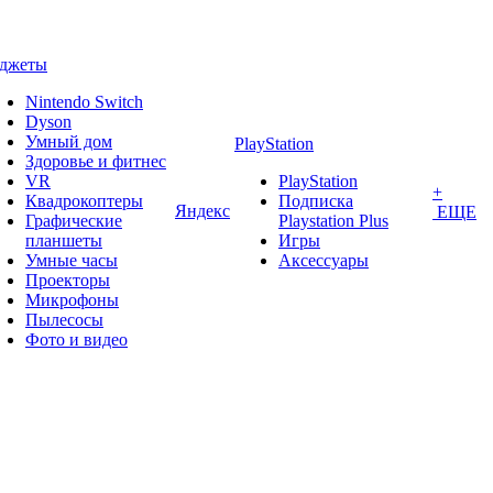
аджеты
Nintendo Switch
Dyson
Умный дом
PlayStation
Здоровье и фитнес
VR
PlayStation
+
Квадрокоптеры
Подписка
Яндекс
ЕЩЕ
Графические
Playstation Plus
планшеты
Игры
Умные часы
Аксессуары
Проекторы
Микрофоны
Пылесосы
Фото и видео