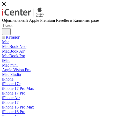
Официальный Apple Premium Reseller в Калининграде
Каталог
Mac
MacBook Neo
MacBook Air
MacBook Pro
iMac
Mac mini
Apple Vision Pro
Mac Studio
iPhone
iPhone 17e
iPhone 17 Pro Max
iPhone 17 Pro
iPhone Air
iPhone 17
iPhone 16 Pro Max
iPhone 16 Pro