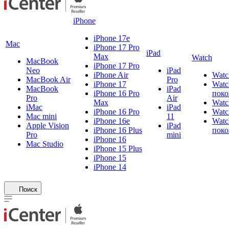
iPhone
iPhone 17e
Mac
iPhone 17 Pro
iPad
Max
Watch
MacBook
iPhone 17 Pro
Neo
iPad
iPhone Air
Watc
MacBook Air
Pro
iPhone 17
Watc
MacBook
iPad
iPhone 16 Pro
поко
Pro
Air
Max
Watc
iMac
iPad
iPhone 16 Pro
Watc
Mac mini
11
iPhone 16e
Watc
Apple Vision
iPad
iPhone 16 Plus
поко
Pro
mini
iPhone 16
Mac Studio
iPhone 15 Plus
iPhone 15
iPhone 14
Поиск