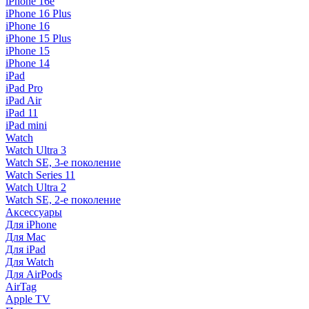
iPhone 16e
iPhone 16 Plus
iPhone 16
iPhone 15 Plus
iPhone 15
iPhone 14
iPad
iPad Pro
iPad Air
iPad 11
iPad mini
Watch
Watch Ultra 3
Watch SE, 3-е поколение
Watch Series 11
Watch Ultra 2
Watch SE, 2-е поколение
Аксессуары
Для iPhone
Для Mac
Для iPad
Для Watch
Для AirPods
AirTag
Apple TV