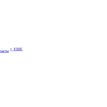
+ ЕЩЕ
такты