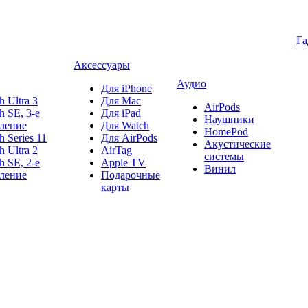
Г
Аксессуары
Аудио
Для iPhone
h Ultra 3
Для Mac
AirPods
h SE, 3-е
Для iPad
Наушники
ление
Для Watch
HomePod
h Series 11
Для AirPods
Акустические
h Ultra 2
AirTag
системы
h SE, 2-е
Apple TV
Винил
ление
Подарочные
карты