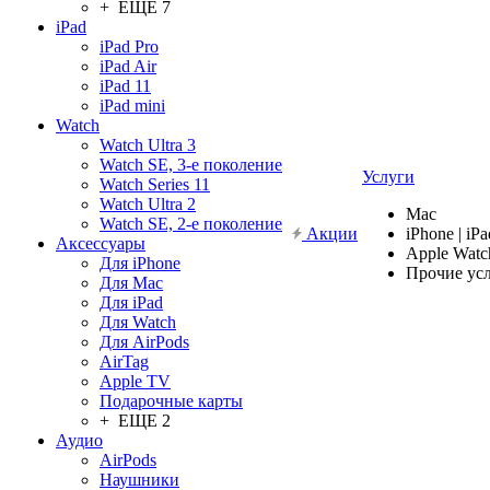
+ ЕЩЕ 7
iPad
iPad Pro
iPad Air
iPad 11
iPad mini
Watch
Watch Ultra 3
Watch SE, 3-е поколение
Услуги
Watch Series 11
Watch Ultra 2
Mac
Watch SE, 2-е поколение
Акции
iPhone | iPa
Аксессуары
Apple Watc
Для iPhone
Прочие ус
Для Mac
Для iPad
Для Watch
Для AirPods
AirTag
Apple TV
Подарочные карты
+ ЕЩЕ 2
Аудио
AirPods
Наушники