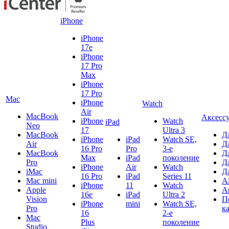
iPhone
iPhone
17e
iPhone
17 Pro
Max
iPhone
17 Pro
Mac
iPhone
Watch
Air
MacBook
Аксесс
iPhone
Watch
iPad
Neo
17
Ultra 3
MacBook
Д
iPhone
iPad
Watch SE,
Air
Д
16 Pro
Pro
3-е
MacBook
Д
Max
iPad
поколение
Pro
Д
iPhone
Air
Watch
iMac
Д
16 Pro
iPad
Series 11
Mac mini
A
iPhone
11
Watch
Apple
A
16e
iPad
Ultra 2
Vision
П
iPhone
mini
Watch SE,
Pro
к
16
2-е
Mac
Plus
поколение
Studio