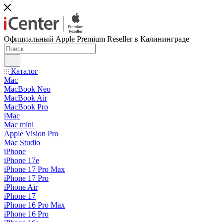
Официальный Apple Premium Reseller в Калининграде
Каталог
Mac
MacBook Neo
MacBook Air
MacBook Pro
iMac
Mac mini
Apple Vision Pro
Mac Studio
iPhone
iPhone 17e
iPhone 17 Pro Max
iPhone 17 Pro
iPhone Air
iPhone 17
iPhone 16 Pro Max
iPhone 16 Pro