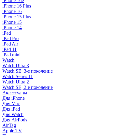
iPhone 16e
iPhone 16 Plus
iPhone 16
iPhone 15 Plus
iPhone 15
iPhone 14
iPad
iPad Pro
iPad Air
iPad 11
iPad mini
Watch
Watch Ultra 3
Watch SE, 3-е поколение
Watch Series 11
Watch Ultra 2
Watch SE, 2-е поколение
Аксессуары
Для iPhone
Для Mac
Для iPad
Для Watch
Для AirPods
AirTag
Apple TV