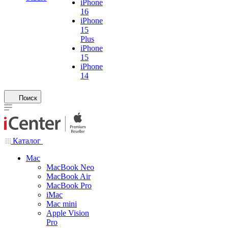
iPhone
16
iPhone
15
Plus
iPhone
15
iPhone
14
Поиск
Каталог
Mac
MacBook Neo
MacBook Air
MacBook Pro
iMac
Mac mini
Apple Vision
Pro