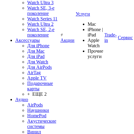
Watch Ultra 3
Watch SE, 3-е
поколение
Услуги
Watch Series 11
Watch Ultra 2
Mac
Watch SE, 2-е
iPhone |
поколение
iPad
Trade-
Сервис
Аксессуары
Акции
Apple
in
Для iPhone
Watch
Для Mac
Прочие
Для iPad
услуги
Для Watch
Для AirPods
AirTag
Apple TV
Подарочные
карты
+ ЕЩЕ 2
Аудио
AirPods
Наушники
HomePod
Акустические
системы
Винил