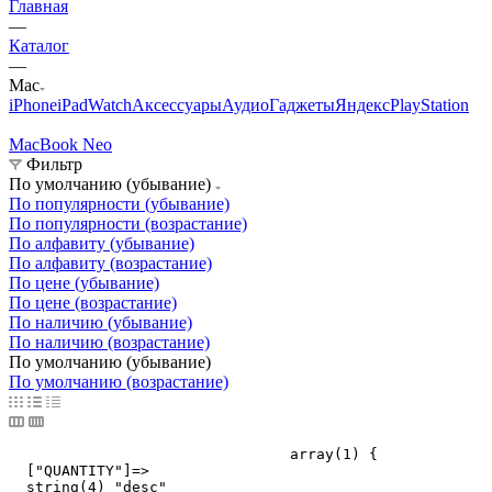
Главная
—
Каталог
—
Mac
iPhone
iPad
Watch
Аксессуары
Аудио
Гаджеты
Яндекс
PlayStation
MacBook Neo
M
Фильтр
По умолчанию (убывание)
По популярности (убывание)
По популярности (возрастание)
По алфавиту (убывание)
По алфавиту (возрастание)
По цене (убывание)
По цене (возрастание)
По наличию (убывание)
По наличию (возрастание)
По умолчанию (убывание)
По умолчанию (возрастание)
				array(1) {

  ["QUANTITY"]=>

  string(4) "desc"
