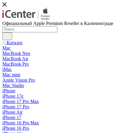
Официальный Apple Premium Reseller в Калининграде
Каталог
Mac
MacBook Neo
MacBook Air
MacBook Pro
iMac
Mac mini
Apple Vision Pro
Mac Studio
iPhone
iPhone 17e
iPhone 17 Pro Max
iPhone 17 Pro
iPhone Air
iPhone 17
iPhone 16 Pro Max
iPhone 16 Pro