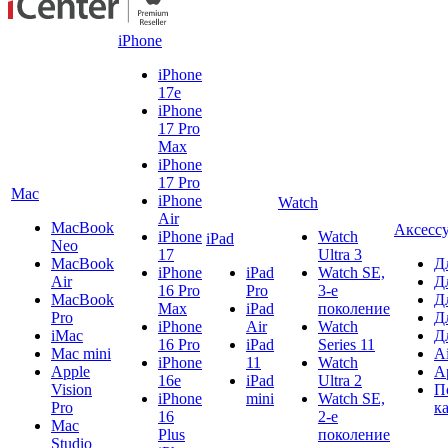
iPhone
iPhone
17e
iPhone
17 Pro
Max
iPhone
17 Pro
Mac
iPhone
Watch
Air
MacBook
Аксесс
iPhone
Watch
iPad
Neo
17
Ultra 3
MacBook
Д
iPhone
iPad
Watch SE,
Air
Д
16 Pro
Pro
3-е
MacBook
Д
Max
iPad
поколение
Pro
Д
iPhone
Air
Watch
iMac
Д
16 Pro
iPad
Series 11
Mac mini
A
iPhone
11
Watch
Apple
A
16e
iPad
Ultra 2
Vision
П
iPhone
mini
Watch SE,
Pro
к
16
2-е
Mac
Plus
поколение
Studio