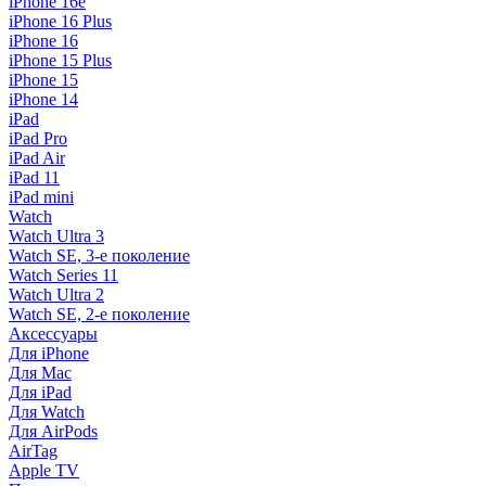
iPhone 16e
iPhone 16 Plus
iPhone 16
iPhone 15 Plus
iPhone 15
iPhone 14
iPad
iPad Pro
iPad Air
iPad 11
iPad mini
Watch
Watch Ultra 3
Watch SE, 3-е поколение
Watch Series 11
Watch Ultra 2
Watch SE, 2-е поколение
Аксессуары
Для iPhone
Для Mac
Для iPad
Для Watch
Для AirPods
AirTag
Apple TV