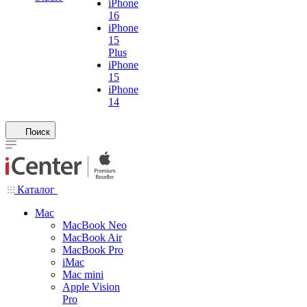
iPhone
16
iPhone
15
Plus
iPhone
15
iPhone
14
Поиск
Каталог
Mac
MacBook Neo
MacBook Air
MacBook Pro
iMac
Mac mini
Apple Vision
Pro