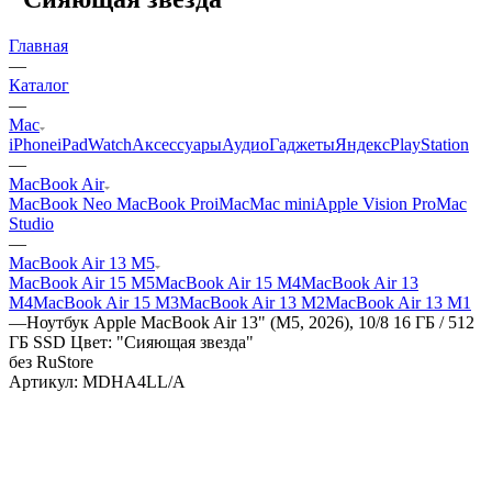
Главная
—
Каталог
—
Mac
iPhone
iPad
Watch
Аксессуары
Аудио
Гаджеты
Яндекс
PlayStation
—
MacBook Air
MacBook Neo
MacBook Pro
iMac
Mac mini
Apple Vision Pro
Mac
Studio
—
MacBook Air 13 M5
MacBook Air 15 M5
MacBook Air 15 M4
MacBook Air 13
M4
MacBook Air 15 M3
MacBook Air 13 M2
MacBook Air 13 M1
—
Ноутбук Apple MacBook Air 13" (M5, 2026), 10/8 16 ГБ / 512
ГБ SSD Цвет: "Сияющая звезда"
без RuStore
Артикул:
MDHA4LL/A