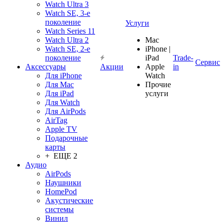
Watch Ultra 3
Watch SE, 3-е
поколение
Услуги
Watch Series 11
Watch Ultra 2
Mac
Watch SE, 2-е
iPhone |
поколение
iPad
Trade-
Сервис
Аксессуары
Акции
Apple
in
Для iPhone
Watch
Для Mac
Прочие
Для iPad
услуги
Для Watch
Для AirPods
AirTag
Apple TV
Подарочные
карты
+ ЕЩЕ 2
Аудио
AirPods
Наушники
HomePod
Акустические
системы
Винил