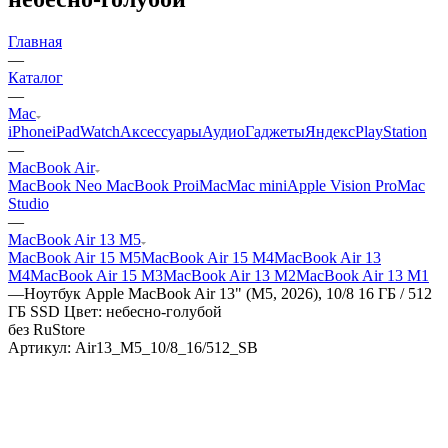
Главная
—
Каталог
—
Mac
iPhone
iPad
Watch
Аксессуары
Аудио
Гаджеты
Яндекс
PlayStation
—
MacBook Air
MacBook Neo
MacBook Pro
iMac
Mac mini
Apple Vision Pro
Mac
Studio
—
MacBook Air 13 M5
MacBook Air 15 M5
MacBook Air 15 M4
MacBook Air 13
M4
MacBook Air 15 M3
MacBook Air 13 M2
MacBook Air 13 M1
—
Ноутбук Apple MacBook Air 13" (M5, 2026), 10/8 16 ГБ / 512
ГБ SSD Цвет: небесно-голубой
без RuStore
Артикул:
Air13_M5_10/8_16/512_SB