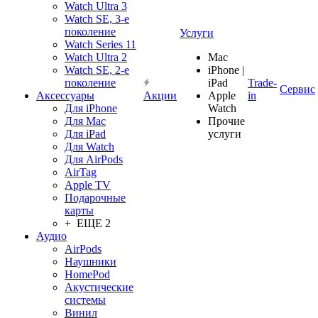
Watch Ultra 3
Watch SE, 3-е
поколение
Услуги
Watch Series 11
Watch Ultra 2
Mac
Watch SE, 2-е
iPhone |
поколение
iPad
Trade-
Сервис
Аксессуары
Акции
Apple
in
Для iPhone
Watch
Для Mac
Прочие
Для iPad
услуги
Для Watch
Для AirPods
AirTag
Apple TV
Подарочные
карты
+ ЕЩЕ 2
Аудио
AirPods
Наушники
HomePod
Акустические
системы
Винил