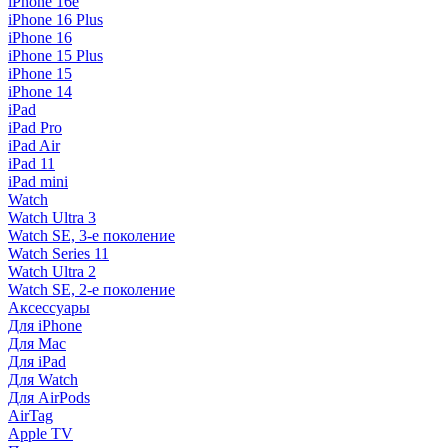
iPhone 16e
iPhone 16 Plus
iPhone 16
iPhone 15 Plus
iPhone 15
iPhone 14
iPad
iPad Pro
iPad Air
iPad 11
iPad mini
Watch
Watch Ultra 3
Watch SE, 3-е поколение
Watch Series 11
Watch Ultra 2
Watch SE, 2-е поколение
Аксессуары
Для iPhone
Для Mac
Для iPad
Для Watch
Для AirPods
AirTag
Apple TV