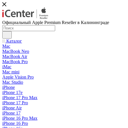
Официальный Apple Premium Reseller в Калининграде
Каталог
Mac
MacBook Neo
MacBook Air
MacBook Pro
iMac
Mac mini
Apple Vision Pro
Mac Studio
iPhone
iPhone 17e
iPhone 17 Pro Max
iPhone 17 Pro
iPhone Air
iPhone 17
iPhone 16 Pro Max
iPhone 16 Pro