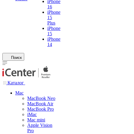
iPhone
16
iPhone
15
Plus
iPhone
15
iPhone
14
Поиск
Каталог
Mac
MacBook Neo
MacBook Air
MacBook Pro
iMac
Mac mini
Apple Vision
Pro