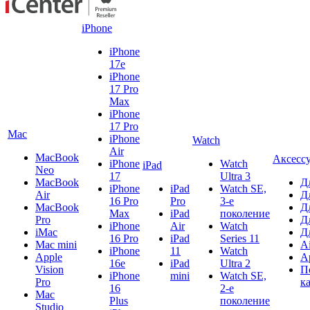
iPhone
iPhone
17e
iPhone
17 Pro
Max
iPhone
17 Pro
Mac
iPhone
Watch
Air
MacBook
Аксесс
iPhone
Watch
iPad
Neo
17
Ultra 3
MacBook
Д
iPhone
iPad
Watch SE,
Air
Д
16 Pro
Pro
3-е
MacBook
Д
Max
iPad
поколение
Pro
Д
iPhone
Air
Watch
iMac
Д
16 Pro
iPad
Series 11
Mac mini
A
iPhone
11
Watch
Apple
A
16e
iPad
Ultra 2
Vision
П
iPhone
mini
Watch SE,
Pro
к
16
2-е
Mac
Plus
поколение
Studio