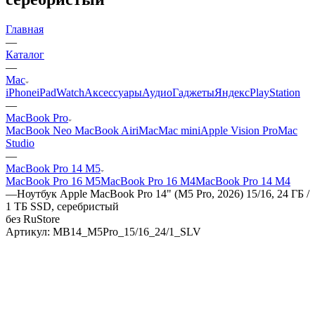
Главная
—
Каталог
—
Mac
iPhone
iPad
Watch
Аксессуары
Аудио
Гаджеты
Яндекс
PlayStation
—
MacBook Pro
MacBook Neo
MacBook Air
iMac
Mac mini
Apple Vision Pro
Mac
Studio
—
MacBook Pro 14 M5
MacBook Pro 16 M5
MacBook Pro 16 M4
MacBook Pro 14 M4
—
Ноутбук Apple MacBook Pro 14" (M5 Pro, 2026) 15/16, 24 ГБ /
1 ТБ SSD, серебристый
без RuStore
Артикул:
MB14_M5Pro_15/16_24/1_SLV