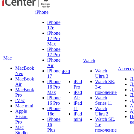
iPhone
iPhone
17e
iPhone
17 Pro
Max
iPhone
17 Pro
Mac
iPhone
Watch
Air
MacBook
Аксесс
iPhone
Watch
iPad
Neo
17
Ultra 3
MacBook
Д
iPhone
iPad
Watch SE,
Air
Д
16 Pro
Pro
3-е
MacBook
Д
Max
iPad
поколение
Pro
Д
iPhone
Air
Watch
iMac
Д
16 Pro
iPad
Series 11
Mac mini
A
iPhone
11
Watch
Apple
A
16e
iPad
Ultra 2
Vision
П
iPhone
mini
Watch SE,
Pro
к
16
2-е
Mac
Plus
поколение
Studio