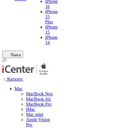
iPhone
16
iPhone
15
Plus
iPhone
15
iPhone
14
Поиск
Каталог
Mac
MacBook Neo
MacBook Air
MacBook Pro
iMac
Mac mini
Apple Vision
Pro