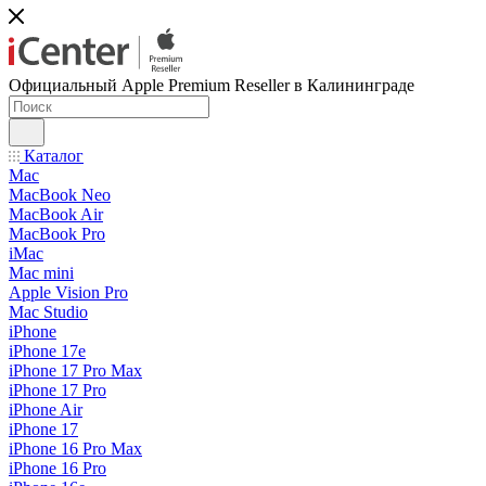
Официальный Apple Premium Reseller в Калининграде
Каталог
Mac
MacBook Neo
MacBook Air
MacBook Pro
iMac
Mac mini
Apple Vision Pro
Mac Studio
iPhone
iPhone 17e
iPhone 17 Pro Max
iPhone 17 Pro
iPhone Air
iPhone 17
iPhone 16 Pro Max
iPhone 16 Pro