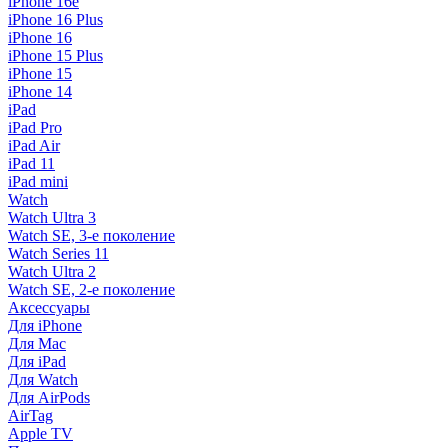
iPhone 16e
iPhone 16 Plus
iPhone 16
iPhone 15 Plus
iPhone 15
iPhone 14
iPad
iPad Pro
iPad Air
iPad 11
iPad mini
Watch
Watch Ultra 3
Watch SE, 3-е поколение
Watch Series 11
Watch Ultra 2
Watch SE, 2-е поколение
Аксессуары
Для iPhone
Для Mac
Для iPad
Для Watch
Для AirPods
AirTag
Apple TV