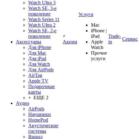
Watch Ultra 3
Watch SE, 3-е
поколение
Услуги
Watch Series 11
Watch Ultra 2
Mac
Watch SE, 2-е
iPhone |
поколение
iPad
Trade-
Сервис
Аксессуары
Акции
Apple
in
Для iPhone
Watch
Для Mac
Прочие
Для iPad
услуги
Для Watch
Для AirPods
AirTag
Apple TV
Подарочные
карты
+ ЕЩЕ 2
Аудио
AirPods
Наушники
HomePod
Акустические
системы
Винил