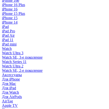
iPhone 16e
iPhone 16 Plus
iPhone 16
iPhone 15 Plus
iPhone 15
iPhone 14
iPad
iPad Pro
iPad Air
iPad 11
iPad mini
Watch
Watch Ultra 3
Watch SE, 3-е поколение
Watch Series 11
Watch Ultra 2
Watch SE, 2-е поколение
Аксессуары
Для iPhone
Для Mac
Для iPad
Для Watch
Для AirPods
AirTag
Apple TV