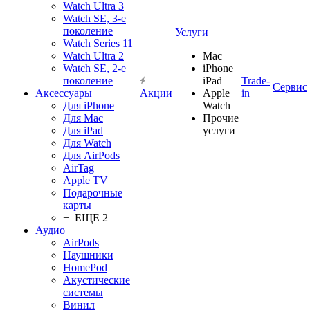
Watch Ultra 3
Watch SE, 3-е
поколение
Услуги
Watch Series 11
Watch Ultra 2
Mac
Watch SE, 2-е
iPhone |
поколение
iPad
Trade-
Сервис
Аксессуары
Акции
Apple
in
Для iPhone
Watch
Для Mac
Прочие
Для iPad
услуги
Для Watch
Для AirPods
AirTag
Apple TV
Подарочные
карты
+ ЕЩЕ 2
Аудио
AirPods
Наушники
HomePod
Акустические
системы
Винил