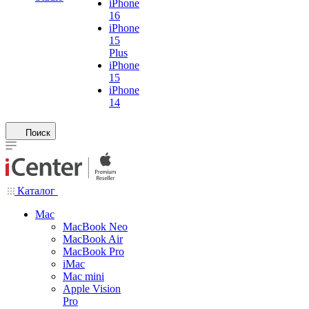
iPhone
16
iPhone
15
Plus
iPhone
15
iPhone
14
Поиск
Каталог
Mac
MacBook Neo
MacBook Air
MacBook Pro
iMac
Mac mini
Apple Vision
Pro