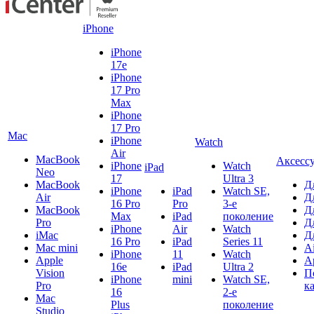
iPhone
iPhone
17e
iPhone
17 Pro
Max
iPhone
17 Pro
Mac
iPhone
Watch
Air
MacBook
Аксесс
iPhone
Watch
iPad
Neo
17
Ultra 3
MacBook
Д
iPhone
iPad
Watch SE,
Air
Д
16 Pro
Pro
3-е
MacBook
Д
Max
iPad
поколение
Pro
Д
iPhone
Air
Watch
iMac
Д
16 Pro
iPad
Series 11
Mac mini
A
iPhone
11
Watch
Apple
A
16e
iPad
Ultra 2
Vision
П
iPhone
mini
Watch SE,
Pro
к
16
2-е
Mac
Plus
поколение
Studio