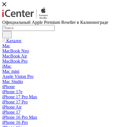
Официальный Apple Premium Reseller в Калининграде
Каталог
Mac
MacBook Neo
MacBook Air
MacBook Pro
iMac
Mac mini
Apple Vision Pro
Mac Studio
iPhone
iPhone 17e
iPhone 17 Pro Max
iPhone 17 Pro
iPhone Air
iPhone 17
iPhone 16 Pro Max
iPhone 16 Pro