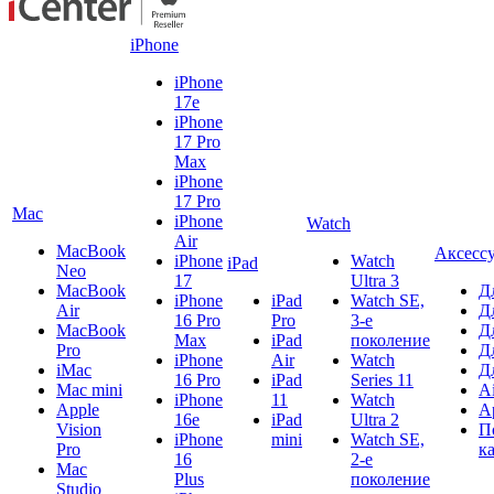
iPhone
iPhone
17e
iPhone
17 Pro
Max
iPhone
17 Pro
Mac
iPhone
Watch
Air
MacBook
Аксесс
iPhone
Watch
iPad
Neo
17
Ultra 3
MacBook
Д
iPhone
iPad
Watch SE,
Air
Д
16 Pro
Pro
3-е
MacBook
Д
Max
iPad
поколение
Pro
Д
iPhone
Air
Watch
iMac
Д
16 Pro
iPad
Series 11
Mac mini
A
iPhone
11
Watch
Apple
A
16e
iPad
Ultra 2
Vision
П
iPhone
mini
Watch SE,
Pro
к
16
2-е
Mac
Plus
поколение
Studio