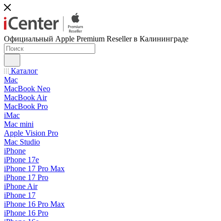
Официальный Apple Premium Reseller в Калининграде
Каталог
Mac
MacBook Neo
MacBook Air
MacBook Pro
iMac
Mac mini
Apple Vision Pro
Mac Studio
iPhone
iPhone 17e
iPhone 17 Pro Max
iPhone 17 Pro
iPhone Air
iPhone 17
iPhone 16 Pro Max
iPhone 16 Pro