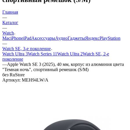
Главная
—
Каталог
—
Watch
Mac
iPhone
iPad
Аксессуары
Аудио
Гаджеты
Яндекс
PlayStation
—
Watch SE, 3-е поколение
Watch Ultra 3
Watch Series 11
Watch Ultra 2
Watch SE, 2-е
поколение
—
Apple Watch SE 3 (2025), 40 мм, корпус из алюминия цвета
"Темная ночь", спортивный ремешок (S/M)
без RuStore
Артикул:
MEH94LW/A