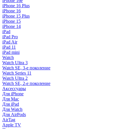
iPhone 16e
iPhone 16 Plus
iPhone 16
iPhone 15 Plus
iPhone 15
iPhone 14
iPad
iPad Pro
iPad Air
iPad 11
iPad mini
Watch
Watch Ultra 3
Watch SE, 3-е поколение
Watch Series 11
Watch Ultra 2
Watch SE, 2-е поколение
Аксессуары
Для iPhone
Для Mac
Для iPad
Для Watch
Для AirPods
AirTag
Apple TV