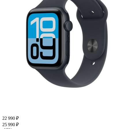
22 990
₽
25 990
₽