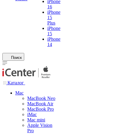
iPhone
16
iPhone
15
Plus
iPhone
15
iPhone
14
Поиск
Каталог
Mac
MacBook Neo
MacBook Air
MacBook Pro
iMac
Mac mini
Apple Vision
Pro