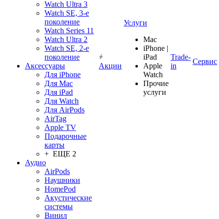
Watch Ultra 3
Watch SE, 3-е
поколение
Услуги
Watch Series 11
Watch Ultra 2
Mac
Watch SE, 2-е
iPhone |
поколение
iPad
Trade-
Сервис
Аксессуары
Акции
Apple
in
Для iPhone
Watch
Для Mac
Прочие
Для iPad
услуги
Для Watch
Для AirPods
AirTag
Apple TV
Подарочные
карты
+ ЕЩЕ 2
Аудио
AirPods
Наушники
HomePod
Акустические
системы
Винил