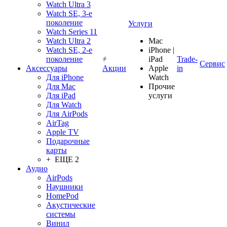
Watch Ultra 3
Watch SE, 3-е
поколение
Услуги
Watch Series 11
Watch Ultra 2
Mac
Watch SE, 2-е
iPhone |
поколение
iPad
Trade-
Сервис
Аксессуары
Акции
Apple
in
Для iPhone
Watch
Для Mac
Прочие
Для iPad
услуги
Для Watch
Для AirPods
AirTag
Apple TV
Подарочные
карты
+ ЕЩЕ 2
Аудио
AirPods
Наушники
HomePod
Акустические
системы
Винил