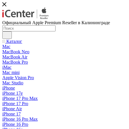
Официальный Apple Premium Reseller в Калининграде
Каталог
Mac
MacBook Neo
MacBook Air
MacBook Pro
iMac
Mac mini
Apple Vision Pro
Mac Studio
iPhone
iPhone 17e
iPhone 17 Pro Max
iPhone 17 Pro
iPhone Air
iPhone 17
iPhone 16 Pro Max
iPhone 16 Pro