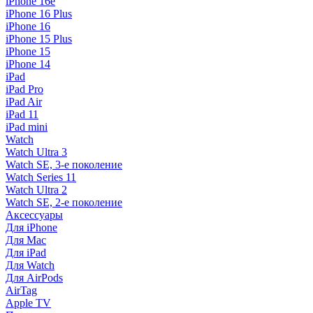
iPhone 16e
iPhone 16 Plus
iPhone 16
iPhone 15 Plus
iPhone 15
iPhone 14
iPad
iPad Pro
iPad Air
iPad 11
iPad mini
Watch
Watch Ultra 3
Watch SE, 3-е поколение
Watch Series 11
Watch Ultra 2
Watch SE, 2-е поколение
Аксессуары
Для iPhone
Для Mac
Для iPad
Для Watch
Для AirPods
AirTag
Apple TV