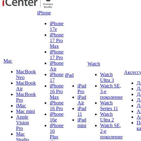
iPhone
iPhone
17e
iPhone
17 Pro
Max
iPhone
17 Pro
Mac
iPhone
Watch
Air
MacBook
Аксесс
iPhone
Watch
iPad
Neo
17
Ultra 3
MacBook
Д
iPhone
iPad
Watch SE,
Air
Д
16 Pro
Pro
3-е
MacBook
Д
Max
iPad
поколение
Pro
Д
iPhone
Air
Watch
iMac
Д
16 Pro
iPad
Series 11
Mac mini
A
iPhone
11
Watch
Apple
A
16e
iPad
Ultra 2
Vision
П
iPhone
mini
Watch SE,
Pro
к
16
2-е
Mac
Plus
поколение
Studio