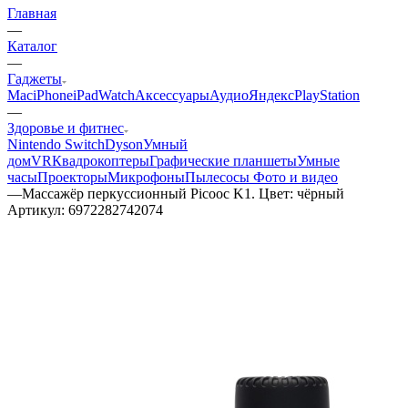
Главная
—
Каталог
—
Гаджеты
Mac
iPhone
iPad
Watch
Аксессуары
Аудио
Яндекс
PlayStation
—
Здоровье и фитнес
Nintendo Switch
Dyson
Умный
дом
VR
Квадрокоптеры
Графические планшеты
Умные
часы
Проекторы
Микрофоны
Пылесосы
Фото и видео
—
Массажёр перкуссионный Picooc K1. Цвет: чёрный
Артикул:
6972282742074