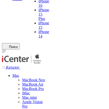
iPhone
16
iPhone
15
Plus
iPhone
15
iPhone
14
Поиск
Каталог
Mac
MacBook Neo
MacBook Air
MacBook Pro
iMac
Mac mini
Apple Vision
Pro