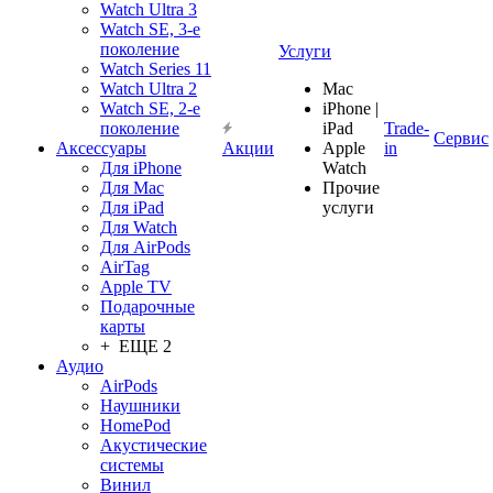
Watch Ultra 3
Watch SE, 3-е
поколение
Услуги
Watch Series 11
Watch Ultra 2
Mac
Watch SE, 2-е
iPhone |
поколение
iPad
Trade-
Сервис
Аксессуары
Акции
Apple
in
Для iPhone
Watch
Для Mac
Прочие
Для iPad
услуги
Для Watch
Для AirPods
AirTag
Apple TV
Подарочные
карты
+ ЕЩЕ 2
Аудио
AirPods
Наушники
HomePod
Акустические
системы
Винил