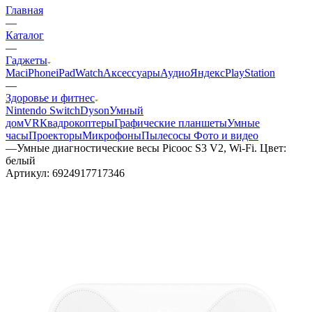
Главная
—
Каталог
—
Гаджеты
Mac
iPhone
iPad
Watch
Аксессуары
Аудио
Яндекс
PlayStation
—
Здоровье и фитнес
Nintendo Switch
Dyson
Умный
дом
VR
Квадрокоптеры
Графические планшеты
Умные
часы
Проекторы
Микрофоны
Пылесосы
Фото и видео
—
Умные диагностические весы Picooc S3 V2, Wi-Fi. Цвет:
белый
Артикул:
6924917717346