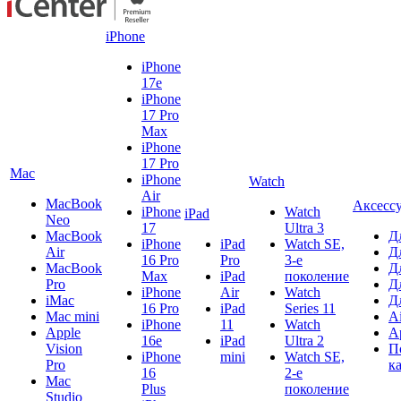
iPhone
iPhone
17e
iPhone
17 Pro
Max
iPhone
17 Pro
Mac
iPhone
Watch
Air
MacBook
Аксесс
iPhone
Watch
iPad
Neo
17
Ultra 3
MacBook
Д
iPhone
iPad
Watch SE,
Air
Д
16 Pro
Pro
3-е
MacBook
Д
Max
iPad
поколение
Pro
Д
iPhone
Air
Watch
iMac
Д
16 Pro
iPad
Series 11
Mac mini
A
iPhone
11
Watch
Apple
A
16e
iPad
Ultra 2
Vision
П
iPhone
mini
Watch SE,
Pro
к
16
2-е
Mac
Plus
поколение
Studio