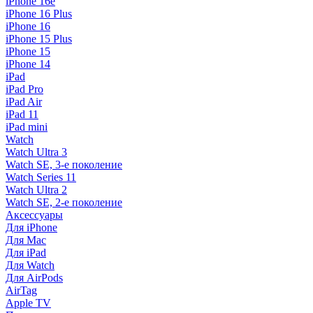
iPhone 16e
iPhone 16 Plus
iPhone 16
iPhone 15 Plus
iPhone 15
iPhone 14
iPad
iPad Pro
iPad Air
iPad 11
iPad mini
Watch
Watch Ultra 3
Watch SE, 3-е поколение
Watch Series 11
Watch Ultra 2
Watch SE, 2-е поколение
Аксессуары
Для iPhone
Для Mac
Для iPad
Для Watch
Для AirPods
AirTag
Apple TV