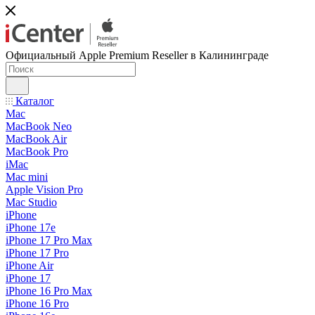
Официальный Apple Premium Reseller в Калининграде
Каталог
Mac
MacBook Neo
MacBook Air
MacBook Pro
iMac
Mac mini
Apple Vision Pro
Mac Studio
iPhone
iPhone 17e
iPhone 17 Pro Max
iPhone 17 Pro
iPhone Air
iPhone 17
iPhone 16 Pro Max
iPhone 16 Pro