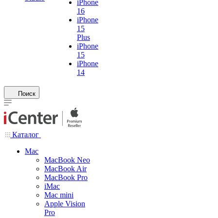
iPhone
16
iPhone
15
Plus
iPhone
15
iPhone
14
Поиск
Каталог
Mac
MacBook Neo
MacBook Air
MacBook Pro
iMac
Mac mini
Apple Vision
Pro