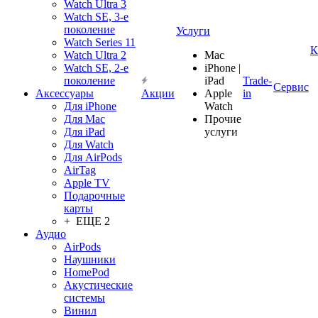
Watch Ultra 3
Watch SE, 3-е
поколение
Услуги
Watch Series 11
К
Watch Ultra 2
Mac
Watch SE, 2-е
iPhone |
поколение
iPad
Trade-
Сервис
Аксессуары
Акции
Apple
in
Для iPhone
Watch
Для Mac
Прочие
Для iPad
услуги
Для Watch
Для AirPods
AirTag
Apple TV
Подарочные
карты
+ ЕЩЕ 2
Аудио
AirPods
Наушники
HomePod
Акустические
системы
Винил