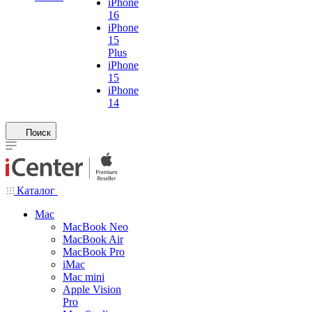
iPhone
16
iPhone
15
Plus
iPhone
15
iPhone
14
Поиск
Каталог
Mac
MacBook Neo
MacBook Air
MacBook Pro
iMac
Mac mini
Apple Vision
Pro