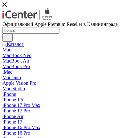
Официальный Apple Premium Reseller в Калининграде
Каталог
Mac
MacBook Neo
MacBook Air
MacBook Pro
iMac
Mac mini
Apple Vision Pro
Mac Studio
iPhone
iPhone 17e
iPhone 17 Pro Max
iPhone 17 Pro
iPhone Air
iPhone 17
iPhone 16 Pro Max
iPhone 16 Pro