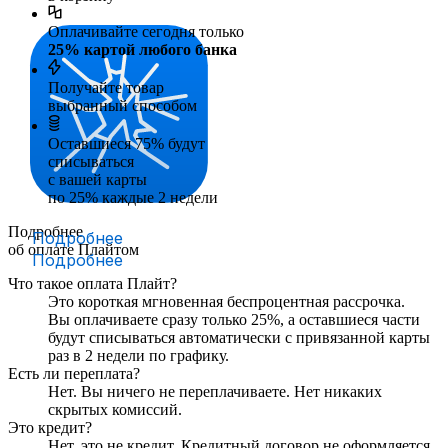
Оплачивайте сегодня только
25
% картой любого банка
Получайте товар
выбранный способом
Оставшиеся
75
% будут
списываться
с вашей карты
по
25
%
каждые 2 недели
Подробнее
Подробнее
об оплате Плайтом
Подробнее
Что такое оплата Плайт?
Это короткая мгновенная беспроцентная рассрочка.
Вы оплачиваете сразу только
25
%, а оставшиеся части
будут списываться автоматически с привязанной карты
раз в 2 недели
по графику.
Есть ли переплата?
Нет. Вы ничего не переплачиваете. Нет никаких
скрытых комиссий.
Это кредит?
Нет, это не кредит. Кредитный договор не оформляется.