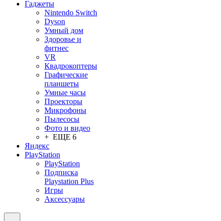
Гаджеты
Nintendo Switch
Dyson
Умный дом
Здоровье и
фитнес
VR
Квадрокоптеры
Графические
планшеты
Умные часы
Проекторы
Микрофоны
Пылесосы
Фото и видео
+ ЕЩЕ 6
Яндекс
PlayStation
PlayStation
Подписка
Playstation Plus
Игры
Аксессуары