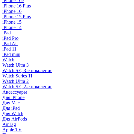
iPhone 16e
iPhone 16 Plus
iPhone 16
iPhone 15 Plus
iPhone 15
iPhone 14
iPad
iPad Pro
iPad Air
iPad 11
iPad mini
Watch
Watch Ultra 3
Watch SE, 3-е поколение
Watch Series 11
Watch Ultra 2
Watch SE, 2-е поколение
Аксессуары
Для iPhone
Для Mac
Для iPad
Для Watch
Для AirPods
AirTag
Apple TV