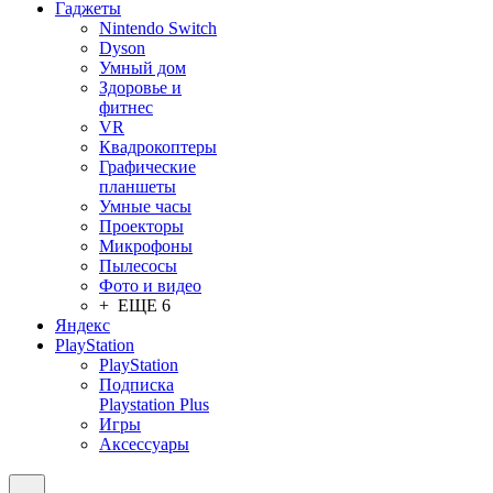
Гаджеты
Nintendo Switch
Dyson
Умный дом
Здоровье и
фитнес
VR
Квадрокоптеры
Графические
планшеты
Умные часы
Проекторы
Микрофоны
Пылесосы
Фото и видео
+ ЕЩЕ 6
Яндекс
PlayStation
PlayStation
Подписка
Playstation Plus
Игры
Аксессуары