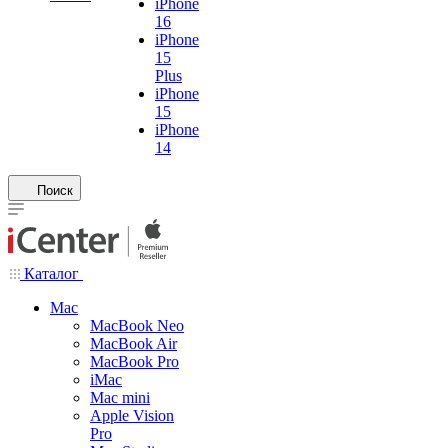
iPhone
16
iPhone
15
Plus
iPhone
15
iPhone
14
Поиск
Каталог
Mac
MacBook Neo
MacBook Air
MacBook Pro
iMac
Mac mini
Apple Vision
Pro