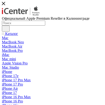
Официальный Apple Premium Reseller в Калининграде
Каталог
Mac
MacBook Neo
MacBook Air
MacBook Pro
iMac
Mac mini
Apple Vision Pro
Mac Studio
iPhone
iPhone 17e
iPhone 17 Pro Max
iPhone 17 Pro
iPhone Air
iPhone 17
iPhone 16 Pro Max
iPhone 16 Pro