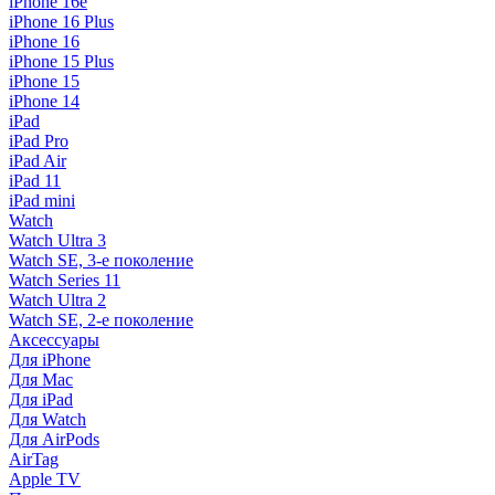
iPhone 16e
iPhone 16 Plus
iPhone 16
iPhone 15 Plus
iPhone 15
iPhone 14
iPad
iPad Pro
iPad Air
iPad 11
iPad mini
Watch
Watch Ultra 3
Watch SE, 3-е поколение
Watch Series 11
Watch Ultra 2
Watch SE, 2-е поколение
Аксессуары
Для iPhone
Для Mac
Для iPad
Для Watch
Для AirPods
AirTag
Apple TV