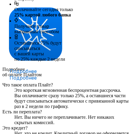
Оплачивайте сегодня только
25
% картой любого банка
Получайте товар
выбранный способом
Оставшиеся
75
% будут
списываться
с вашей карты
по
25
%
каждые 2 недели
Подробнее
Подробнее
об оплате Плайтом
Подробнее
Что такое оплата Плайт?
Это короткая мгновенная беспроцентная рассрочка.
Вы оплачиваете сразу только
25
%, а оставшиеся части
будут списываться автоматически с привязанной карты
раз в 2 недели
по графику.
Есть ли переплата?
Нет. Вы ничего не переплачиваете. Нет никаких
скрытых комиссий.
Это кредит?
Нет, это не кредит. Кредитный договор не оформляется.