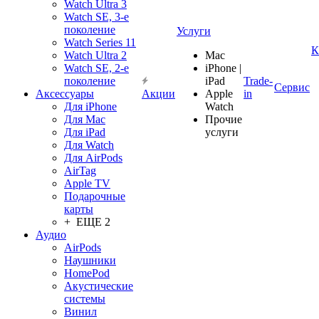
Watch Ultra 3
Watch SE, 3-е
поколение
Услуги
Watch Series 11
К
Watch Ultra 2
Mac
Watch SE, 2-е
iPhone |
поколение
iPad
Trade-
Сервис
Аксессуары
Акции
Apple
in
Для iPhone
Watch
Для Mac
Прочие
Для iPad
услуги
Для Watch
Для AirPods
AirTag
Apple TV
Подарочные
карты
+ ЕЩЕ 2
Аудио
AirPods
Наушники
HomePod
Акустические
системы
Винил