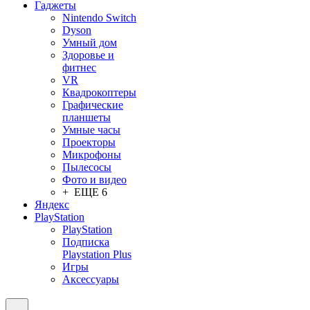
Гаджеты
Nintendo Switch
Dyson
Умный дом
Здоровье и
фитнес
VR
Квадрокоптеры
Графические
планшеты
Умные часы
Проекторы
Микрофоны
Пылесосы
Фото и видео
+ ЕЩЕ 6
Яндекс
PlayStation
PlayStation
Подписка
Playstation Plus
Игры
Аксессуары