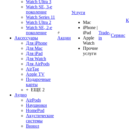
Watch Ultra 3
Watch SE, 3-е
поколение
Услуги
Watch Series 11
К
Watch Ultra 2
Mac
Watch SE, 2-е
iPhone |
поколение
iPad
Trade-
Сервис
Аксессуары
Акции
Apple
in
Для iPhone
Watch
Для Mac
Прочие
Для iPad
услуги
Для Watch
Для AirPods
AirTag
Apple TV
Подарочные
карты
+ ЕЩЕ 2
Аудио
AirPods
Наушники
HomePod
Акустические
системы
Винил