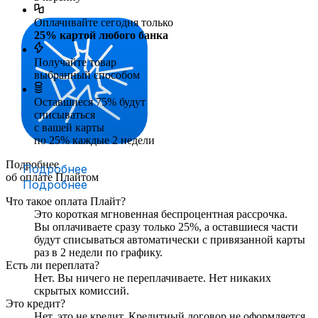
Оплачивайте сегодня только
25
% картой любого банка
Получайте товар
выбранный способом
Оставшиеся
75
% будут
списываться
с вашей карты
по
25
%
каждые 2 недели
Подробнее
Подробнее
об оплате Плайтом
Подробнее
Что такое оплата Плайт?
Это короткая мгновенная беспроцентная рассрочка.
Вы оплачиваете сразу только
25
%, а оставшиеся части
будут списываться автоматически с привязанной карты
раз в 2 недели
по графику.
Есть ли переплата?
Нет. Вы ничего не переплачиваете. Нет никаких
скрытых комиссий.
Это кредит?
Нет, это не кредит. Кредитный договор не оформляется.