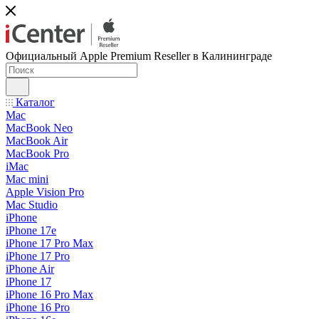
Официальный Apple Premium Reseller в Калининграде
Каталог
Mac
MacBook Neo
MacBook Air
MacBook Pro
iMac
Mac mini
Apple Vision Pro
Mac Studio
iPhone
iPhone 17e
iPhone 17 Pro Max
iPhone 17 Pro
iPhone Air
iPhone 17
iPhone 16 Pro Max
iPhone 16 Pro