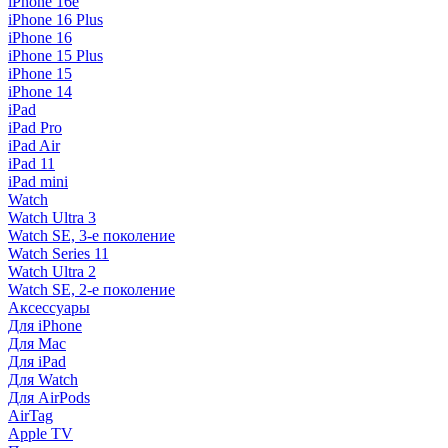
iPhone 16e
iPhone 16 Plus
iPhone 16
iPhone 15 Plus
iPhone 15
iPhone 14
iPad
iPad Pro
iPad Air
iPad 11
iPad mini
Watch
Watch Ultra 3
Watch SE, 3-е поколение
Watch Series 11
Watch Ultra 2
Watch SE, 2-е поколение
Аксессуары
Для iPhone
Для Mac
Для iPad
Для Watch
Для AirPods
AirTag
Apple TV