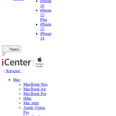
iPhone
16
iPhone
15
Plus
iPhone
15
iPhone
14
Поиск
Каталог
Mac
MacBook Neo
MacBook Air
MacBook Pro
iMac
Mac mini
Apple Vision
Pro