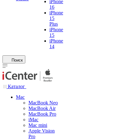
iPhone
16
iPhone
15
Plus
iPhone
15
iPhone
14
Поиск
Каталог
Mac
MacBook Neo
MacBook Air
MacBook Pro
iMac
Mac mini
Apple Vision
Pro