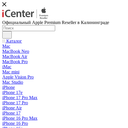
Официальный Apple Premium Reseller в Калининграде
Каталог
Mac
MacBook Neo
MacBook Air
MacBook Pro
iMac
Mac mini
Apple Vision Pro
Mac Studio
iPhone
iPhone 17e
iPhone 17 Pro Max
iPhone 17 Pro
iPhone Air
iPhone 17
iPhone 16 Pro Max
iPhone 16 Pro