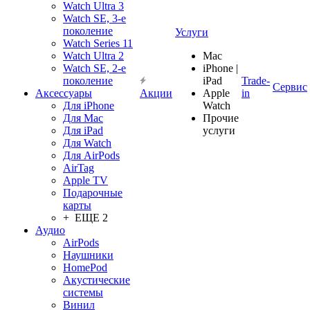
Watch Ultra 3
Watch SE, 3-е
поколение
Услуги
Watch Series 11
Watch Ultra 2
Mac
Watch SE, 2-е
iPhone |
поколение
iPad
Trade-
Сервис
Аксессуары
Акции
Apple
in
Для iPhone
Watch
Для Mac
Прочие
Для iPad
услуги
Для Watch
Для AirPods
AirTag
Apple TV
Подарочные
карты
+ ЕЩЕ 2
Аудио
AirPods
Наушники
HomePod
Акустические
системы
Винил