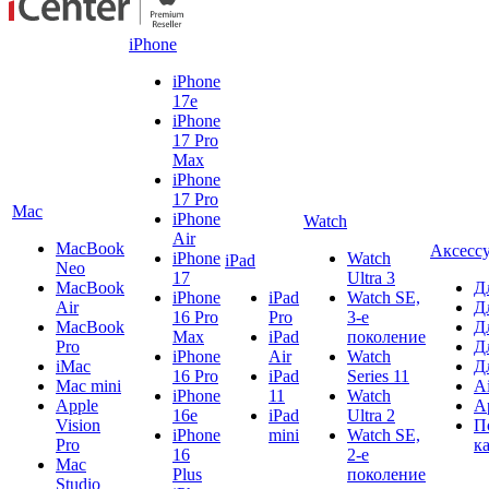
iPhone
iPhone
17e
iPhone
17 Pro
Max
iPhone
17 Pro
Mac
iPhone
Watch
Air
MacBook
Аксесс
iPhone
Watch
iPad
Neo
17
Ultra 3
MacBook
Д
iPhone
iPad
Watch SE,
Air
Д
16 Pro
Pro
3-е
MacBook
Д
Max
iPad
поколение
Pro
Д
iPhone
Air
Watch
iMac
Д
16 Pro
iPad
Series 11
Mac mini
A
iPhone
11
Watch
Apple
A
16e
iPad
Ultra 2
Vision
П
iPhone
mini
Watch SE,
Pro
к
16
2-е
Mac
Plus
поколение
Studio