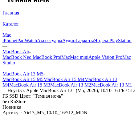
Главная
—
Каталог
—
Mac
iPhone
iPad
Watch
Аксессуары
Аудио
Гаджеты
Яндекс
PlayStation
—
MacBook Air
MacBook Neo
MacBook Pro
iMac
Mac mini
Apple Vision Pro
Mac
Studio
—
MacBook Air 13 M5
MacBook Air 15 M5
MacBook Air 15 M4
MacBook Air 13
M4
MacBook Air 15 M3
MacBook Air 13 M2
MacBook Air 13 M1
—
Ноутбук Apple MacBook Air 13" (M5, 2026), 10/10 16 ГБ / 512
ГБ SSD Цвет: "Темная ночь"
без RuStore
Новинка
Артикул:
Air13_M5_10/10_16/512_MDN