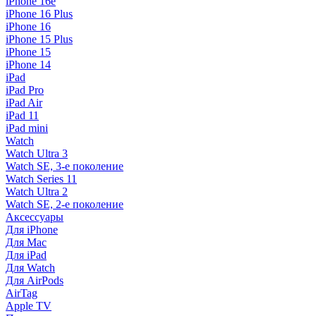
iPhone 16e
iPhone 16 Plus
iPhone 16
iPhone 15 Plus
iPhone 15
iPhone 14
iPad
iPad Pro
iPad Air
iPad 11
iPad mini
Watch
Watch Ultra 3
Watch SE, 3-е поколение
Watch Series 11
Watch Ultra 2
Watch SE, 2-е поколение
Аксессуары
Для iPhone
Для Mac
Для iPad
Для Watch
Для AirPods
AirTag
Apple TV