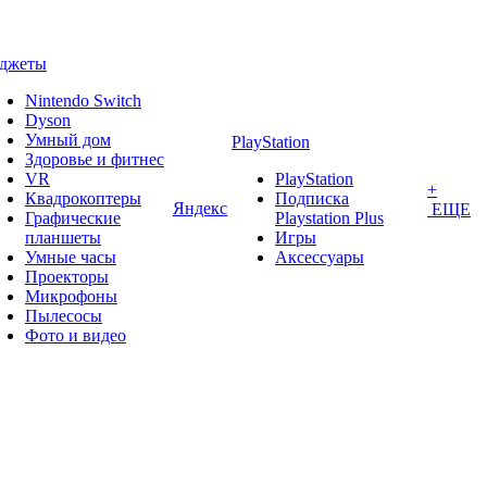
аджеты
Nintendo Switch
Dyson
Умный дом
PlayStation
Здоровье и фитнес
VR
PlayStation
+
Квадрокоптеры
Подписка
Яндекс
ЕЩЕ
Графические
Playstation Plus
планшеты
Игры
Умные часы
Аксессуары
Проекторы
Микрофоны
Пылесосы
Фото и видео