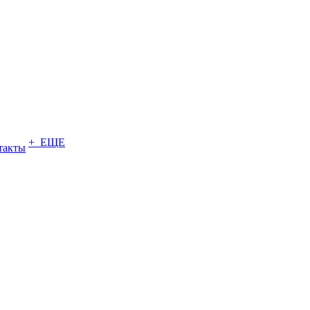
+ ЕЩЕ
такты