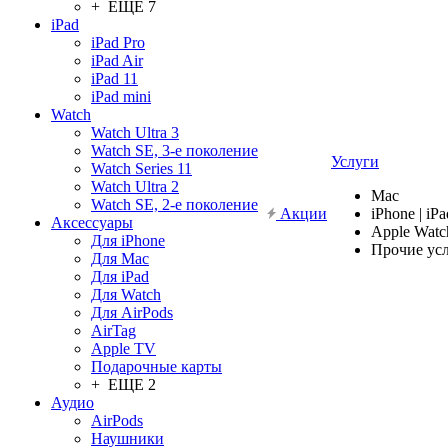
+ ЕЩЕ 7
iPad
iPad Pro
iPad Air
iPad 11
iPad mini
Watch
Watch Ultra 3
Watch SE, 3-е поколение
Услуги
Watch Series 11
Watch Ultra 2
Mac
Watch SE, 2-е поколение
Акции
iPhone | iPa
Аксессуары
Apple Watc
Для iPhone
Прочие ус
Для Mac
Для iPad
Для Watch
Для AirPods
AirTag
Apple TV
Подарочные карты
+ ЕЩЕ 2
Аудио
AirPods
Наушники