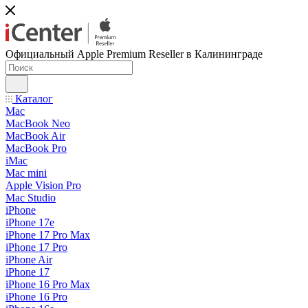
Официальный Apple Premium Reseller в Калининграде
Каталог
Mac
MacBook Neo
MacBook Air
MacBook Pro
iMac
Mac mini
Apple Vision Pro
Mac Studio
iPhone
iPhone 17e
iPhone 17 Pro Max
iPhone 17 Pro
iPhone Air
iPhone 17
iPhone 16 Pro Max
iPhone 16 Pro