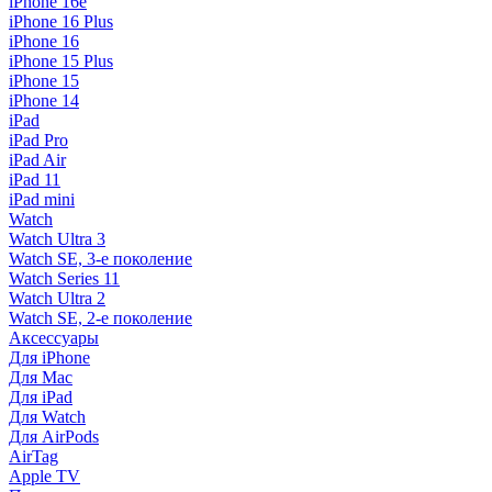
iPhone 16e
iPhone 16 Plus
iPhone 16
iPhone 15 Plus
iPhone 15
iPhone 14
iPad
iPad Pro
iPad Air
iPad 11
iPad mini
Watch
Watch Ultra 3
Watch SE, 3-е поколение
Watch Series 11
Watch Ultra 2
Watch SE, 2-е поколение
Аксессуары
Для iPhone
Для Mac
Для iPad
Для Watch
Для AirPods
AirTag
Apple TV