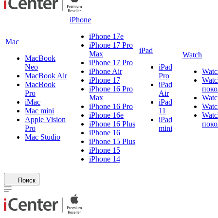
iPhone
iPhone 17e
Mac
iPhone 17 Pro
iPad
Max
Watch
MacBook
iPhone 17 Pro
Neo
iPad
iPhone Air
Watc
MacBook Air
Pro
iPhone 17
Watc
MacBook
iPad
iPhone 16 Pro
поко
Pro
Air
Max
Watc
iMac
iPad
iPhone 16 Pro
Watc
Mac mini
11
iPhone 16e
Watc
Apple Vision
iPad
iPhone 16 Plus
поко
Pro
mini
iPhone 16
Mac Studio
iPhone 15 Plus
iPhone 15
iPhone 14
Поиск