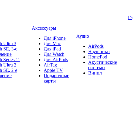
Г
Аксессуары
Аудио
Для iPhone
h Ultra 3
Для Mac
AirPods
h SE, 3-е
Для iPad
Наушники
ление
Для Watch
HomePod
h Series 11
Для AirPods
Акустические
h Ultra 2
AirTag
системы
h SE, 2-е
Apple TV
Винил
ление
Подарочные
карты