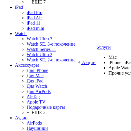
+ ЕЩЕ 7
iPad
iPad Pro
iPad Air
iPad 11
iPad mini
Watch
Watch Ultra 3
Watch SE, 3-е поколение
Услуги
Watch Series 11
Watch Ultra 2
Mac
Watch SE, 2-е поколение
Акции
iPhone | iPa
Аксессуары
Apple Watc
Для iPhone
Прочие ус
Для Mac
Для iPad
Для Watch
Для AirPods
AirTag
Apple TV
Подарочные карты
+ ЕЩЕ 2
Аудио
AirPods
Наушники