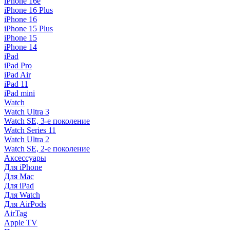
iPhone 16e
iPhone 16 Plus
iPhone 16
iPhone 15 Plus
iPhone 15
iPhone 14
iPad
iPad Pro
iPad Air
iPad 11
iPad mini
Watch
Watch Ultra 3
Watch SE, 3-е поколение
Watch Series 11
Watch Ultra 2
Watch SE, 2-е поколение
Аксессуары
Для iPhone
Для Mac
Для iPad
Для Watch
Для AirPods
AirTag
Apple TV