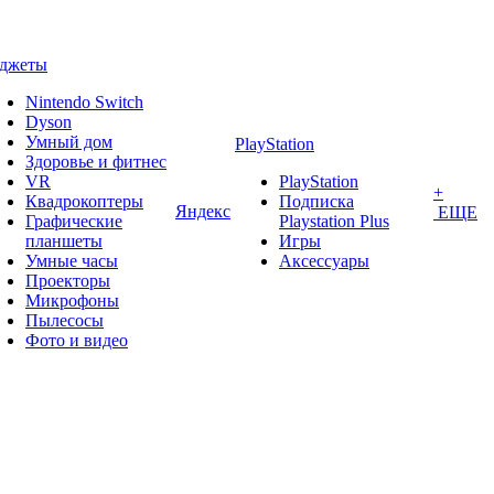
аджеты
Nintendo Switch
Dyson
Умный дом
PlayStation
Здоровье и фитнес
VR
PlayStation
+
Квадрокоптеры
Подписка
Яндекс
ЕЩЕ
Графические
Playstation Plus
планшеты
Игры
Умные часы
Аксессуары
Проекторы
Микрофоны
Пылесосы
Фото и видео