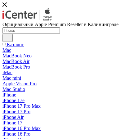
Официальный Apple Premium Reseller в Калининграде
Каталог
Mac
MacBook Neo
MacBook Air
MacBook Pro
iMac
Mac mini
Apple Vision Pro
Mac Studio
iPhone
iPhone 17e
iPhone 17 Pro Max
iPhone 17 Pro
iPhone Air
iPhone 17
iPhone 16 Pro Max
iPhone 16 Pro