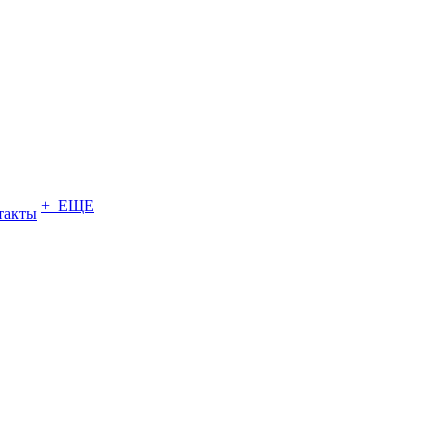
+ ЕЩЕ
такты