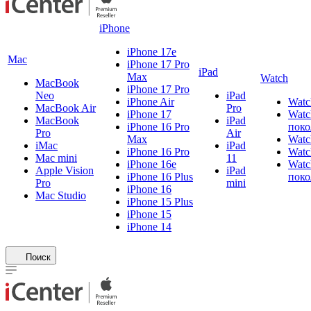
iPhone
iPhone 17e
Mac
iPhone 17 Pro
iPad
Max
Watch
MacBook
iPhone 17 Pro
Neo
iPad
iPhone Air
Watc
MacBook Air
Pro
iPhone 17
Watc
MacBook
iPad
iPhone 16 Pro
поко
Pro
Air
Max
Watc
iMac
iPad
iPhone 16 Pro
Watc
Mac mini
11
iPhone 16e
Watc
Apple Vision
iPad
iPhone 16 Plus
поко
Pro
mini
iPhone 16
Mac Studio
iPhone 15 Plus
iPhone 15
iPhone 14
Поиск