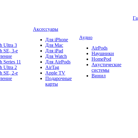
Г
Аксессуары
Аудио
Для iPhone
h Ultra 3
Для Mac
AirPods
h SE, 3-е
Для iPad
Наушники
ление
Для Watch
HomePod
h Series 11
Для AirPods
Акустические
h Ultra 2
AirTag
системы
h SE, 2-е
Apple TV
Винил
ление
Подарочные
карты