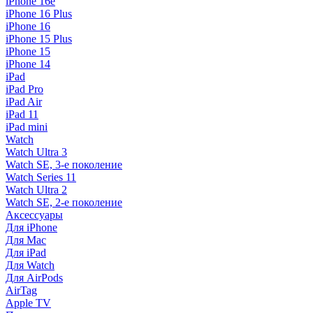
iPhone 16e
iPhone 16 Plus
iPhone 16
iPhone 15 Plus
iPhone 15
iPhone 14
iPad
iPad Pro
iPad Air
iPad 11
iPad mini
Watch
Watch Ultra 3
Watch SE, 3-е поколение
Watch Series 11
Watch Ultra 2
Watch SE, 2-е поколение
Аксессуары
Для iPhone
Для Mac
Для iPad
Для Watch
Для AirPods
AirTag
Apple TV