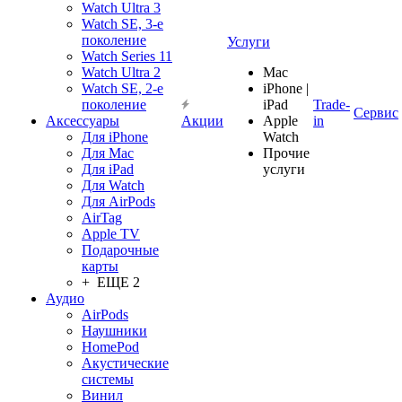
Watch Ultra 3
Watch SE, 3-е
поколение
Услуги
Watch Series 11
Watch Ultra 2
Mac
Watch SE, 2-е
iPhone |
поколение
iPad
Trade-
Сервис
Аксессуары
Акции
Apple
in
Для iPhone
Watch
Для Mac
Прочие
Для iPad
услуги
Для Watch
Для AirPods
AirTag
Apple TV
Подарочные
карты
+ ЕЩЕ 2
Аудио
AirPods
Наушники
HomePod
Акустические
системы
Винил