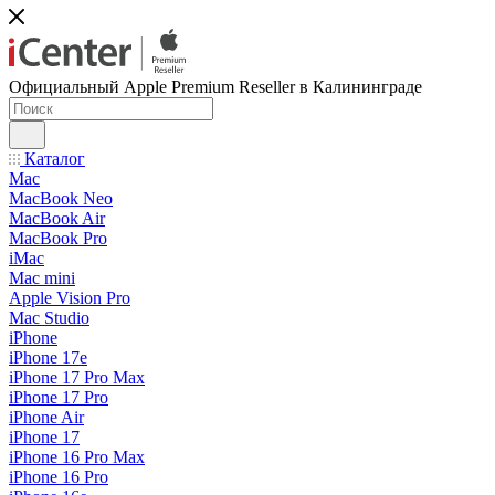
Официальный Apple Premium Reseller в Калининграде
Каталог
Mac
MacBook Neo
MacBook Air
MacBook Pro
iMac
Mac mini
Apple Vision Pro
Mac Studio
iPhone
iPhone 17e
iPhone 17 Pro Max
iPhone 17 Pro
iPhone Air
iPhone 17
iPhone 16 Pro Max
iPhone 16 Pro