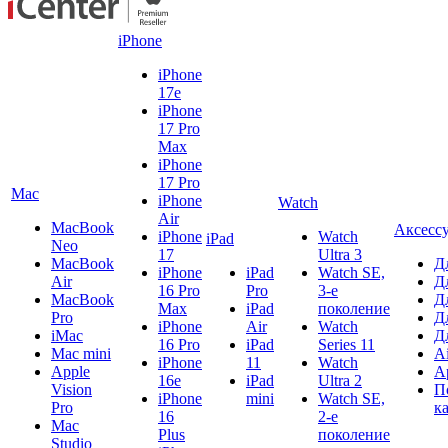
iPhone
iPhone
17e
iPhone
17 Pro
Max
iPhone
17 Pro
Mac
iPhone
Watch
Air
MacBook
Аксесс
iPhone
Watch
iPad
Neo
17
Ultra 3
MacBook
Д
iPhone
iPad
Watch SE,
Air
Д
16 Pro
Pro
3-е
MacBook
Д
Max
iPad
поколение
Pro
Д
iPhone
Air
Watch
iMac
Д
16 Pro
iPad
Series 11
Mac mini
A
iPhone
11
Watch
Apple
A
16e
iPad
Ultra 2
Vision
П
iPhone
mini
Watch SE,
Pro
к
16
2-е
Mac
Plus
поколение
Studio