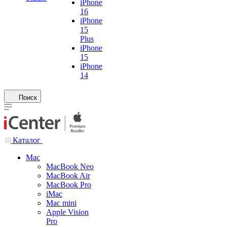
iPhone
16
iPhone
15
Plus
iPhone
15
iPhone
14
Поиск
Каталог
Mac
MacBook Neo
MacBook Air
MacBook Pro
iMac
Mac mini
Apple Vision
Pro