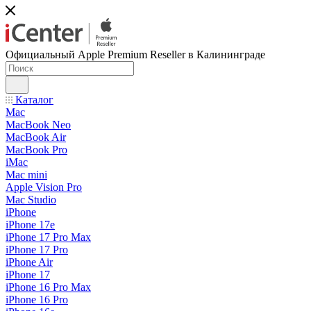
Официальный Apple Premium Reseller в Калининграде
Каталог
Mac
MacBook Neo
MacBook Air
MacBook Pro
iMac
Mac mini
Apple Vision Pro
Mac Studio
iPhone
iPhone 17e
iPhone 17 Pro Max
iPhone 17 Pro
iPhone Air
iPhone 17
iPhone 16 Pro Max
iPhone 16 Pro