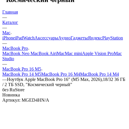
Главная
—
Каталог
—
Mac
iPhone
iPad
Watch
Аксессуары
Аудио
Гаджеты
Яндекс
PlayStation
—
MacBook Pro
MacBook Neo
MacBook Air
iMac
Mac mini
Apple Vision Pro
Mac
Studio
—
MacBook Pro 16 M5
MacBook Pro 14 M5
MacBook Pro 16 M4
MacBook Pro 14 M4
—
Ноутбук Apple MacBook Pro 16" (M5 Max, 2026),18/32 36 ГБ
/ 2 ТБ SSD, "Космический черный"
без RuStore
Новинка
Артикул:
MGED4HN/A