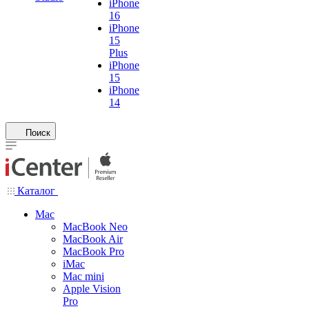
iPhone
16
iPhone
15
Plus
iPhone
15
iPhone
14
Поиск
Каталог
Mac
MacBook Neo
MacBook Air
MacBook Pro
iMac
Mac mini
Apple Vision
Pro