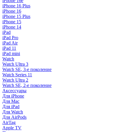
iPhone 16e
iPhone 16 Plus
iPhone 16
iPhone 15 Plus
iPhone 15
iPhone 14
iPad
iPad Pro
iPad Air
iPad 11
iPad mini
Watch
Watch Ultra 3
Watch SE, 3-е поколение
Watch Series 11
Watch Ultra 2
Watch SE, 2-е поколение
Аксессуары
Для iPhone
Для Mac
Для iPad
Для Watch
Для AirPods
AirTag
Apple TV