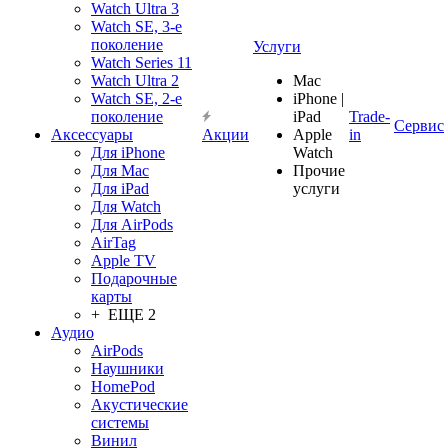
Watch Ultra 3
Watch SE, 3-е
поколение
Услуги
Watch Series 11
Watch Ultra 2
Mac
Watch SE, 2-е
iPhone |
поколение
iPad
Trade-
Сервис
Аксессуары
Акции
Apple
in
Для iPhone
Watch
Для Mac
Прочие
Для iPad
услуги
Для Watch
Для AirPods
AirTag
Apple TV
Подарочные
карты
+ ЕЩЕ 2
Аудио
AirPods
Наушники
HomePod
Акустические
системы
Винил