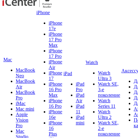
iPhone
iPhone
17e
iPhone
17 Pro
Max
iPhone
17 Pro
Mac
iPhone
Watch
Air
MacBook
Аксесс
iPhone
Watch
iPad
Neo
17
Ultra 3
MacBook
Д
iPhone
iPad
Watch SE,
Air
Д
16 Pro
Pro
3-е
MacBook
Д
Max
iPad
поколение
Pro
Д
iPhone
Air
Watch
iMac
Д
16 Pro
iPad
Series 11
Mac mini
A
iPhone
11
Watch
Apple
A
16e
iPad
Ultra 2
Vision
П
iPhone
mini
Watch SE,
Pro
к
16
2-е
Mac
Plus
поколение
Studio