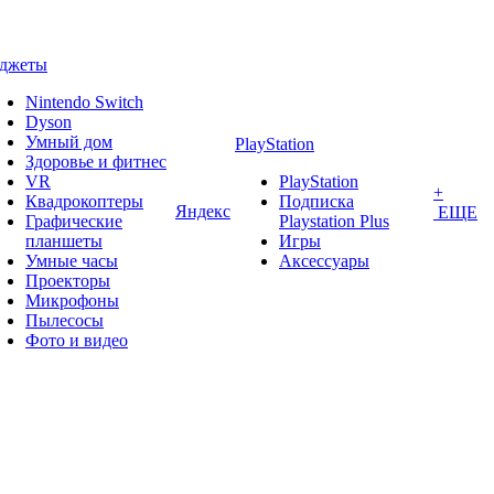
аджеты
Nintendo Switch
Dyson
Умный дом
PlayStation
Здоровье и фитнес
VR
PlayStation
+
Квадрокоптеры
Подписка
Яндекс
ЕЩЕ
Графические
Playstation Plus
планшеты
Игры
Умные часы
Аксессуары
Проекторы
Микрофоны
Пылесосы
Фото и видео