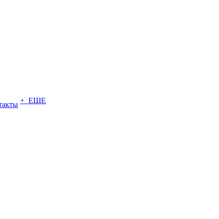
+ ЕЩЕ
такты