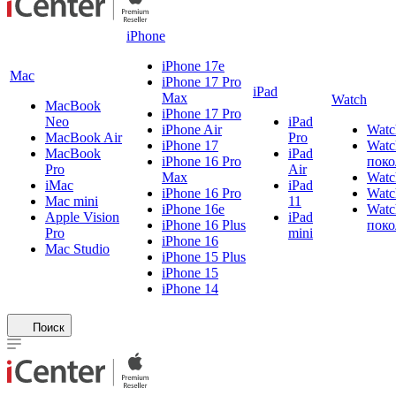
iPhone
iPhone 17e
Mac
iPhone 17 Pro
iPad
Max
Watch
MacBook
iPhone 17 Pro
Neo
iPad
iPhone Air
Watc
MacBook Air
Pro
iPhone 17
Watc
MacBook
iPad
iPhone 16 Pro
поко
Pro
Air
Max
Watc
iMac
iPad
iPhone 16 Pro
Watc
Mac mini
11
iPhone 16e
Watc
Apple Vision
iPad
iPhone 16 Plus
поко
Pro
mini
iPhone 16
Mac Studio
iPhone 15 Plus
iPhone 15
iPhone 14
Поиск