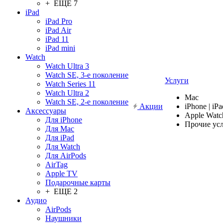
+ ЕЩЕ 7
iPad
iPad Pro
iPad Air
iPad 11
iPad mini
Watch
Watch Ultra 3
Watch SE, 3-е поколение
Услуги
Watch Series 11
Watch Ultra 2
Mac
Watch SE, 2-е поколение
Акции
iPhone | iPa
Аксессуары
Apple Watc
Для iPhone
Прочие ус
Для Mac
Для iPad
Для Watch
Для AirPods
AirTag
Apple TV
Подарочные карты
+ ЕЩЕ 2
Аудио
AirPods
Наушники