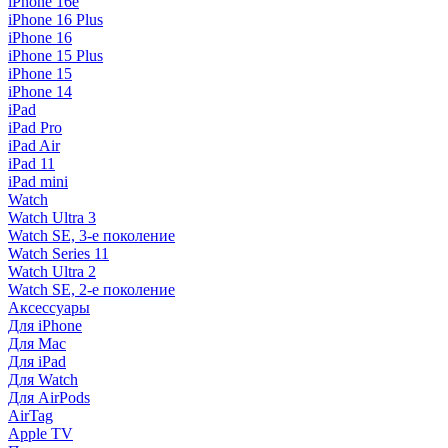
iPhone 16e
iPhone 16 Plus
iPhone 16
iPhone 15 Plus
iPhone 15
iPhone 14
iPad
iPad Pro
iPad Air
iPad 11
iPad mini
Watch
Watch Ultra 3
Watch SE, 3-е поколение
Watch Series 11
Watch Ultra 2
Watch SE, 2-е поколение
Аксессуары
Для iPhone
Для Mac
Для iPad
Для Watch
Для AirPods
AirTag
Apple TV