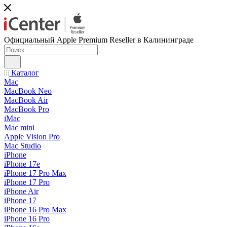
Официальный Apple Premium Reseller в Калининграде
Каталог
Mac
MacBook Neo
MacBook Air
MacBook Pro
iMac
Mac mini
Apple Vision Pro
Mac Studio
iPhone
iPhone 17e
iPhone 17 Pro Max
iPhone 17 Pro
iPhone Air
iPhone 17
iPhone 16 Pro Max
iPhone 16 Pro