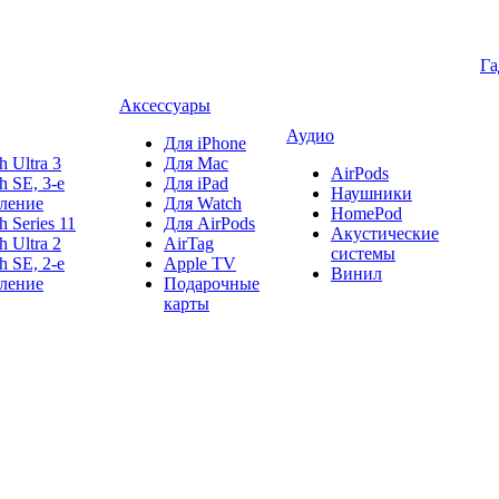
Г
Аксессуары
Аудио
Для iPhone
h Ultra 3
Для Mac
AirPods
h SE, 3-е
Для iPad
Наушники
ление
Для Watch
HomePod
h Series 11
Для AirPods
Акустические
h Ultra 2
AirTag
системы
h SE, 2-е
Apple TV
Винил
ление
Подарочные
карты