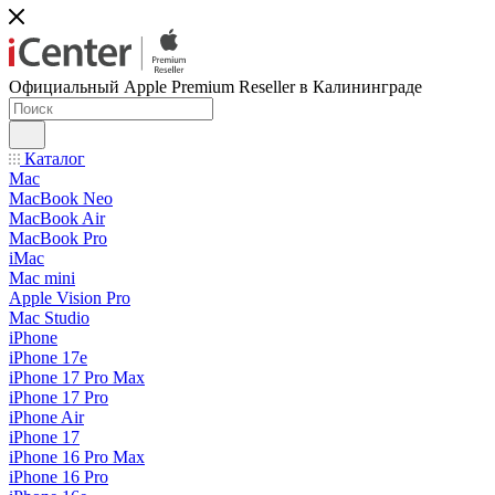
Официальный Apple Premium Reseller в Калининграде
Каталог
Mac
MacBook Neo
MacBook Air
MacBook Pro
iMac
Mac mini
Apple Vision Pro
Mac Studio
iPhone
iPhone 17e
iPhone 17 Pro Max
iPhone 17 Pro
iPhone Air
iPhone 17
iPhone 16 Pro Max
iPhone 16 Pro