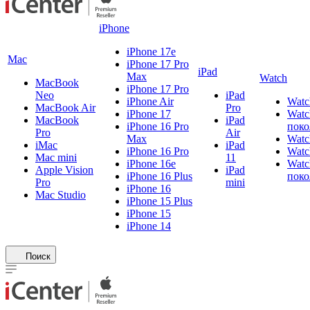
iPhone
iPhone 17e
Mac
iPhone 17 Pro
iPad
Max
Watch
MacBook
iPhone 17 Pro
Neo
iPad
iPhone Air
Watc
MacBook Air
Pro
iPhone 17
Watc
MacBook
iPad
iPhone 16 Pro
поко
Pro
Air
Max
Watc
iMac
iPad
iPhone 16 Pro
Watc
Mac mini
11
iPhone 16e
Watc
Apple Vision
iPad
iPhone 16 Plus
поко
Pro
mini
iPhone 16
Mac Studio
iPhone 15 Plus
iPhone 15
iPhone 14
Поиск