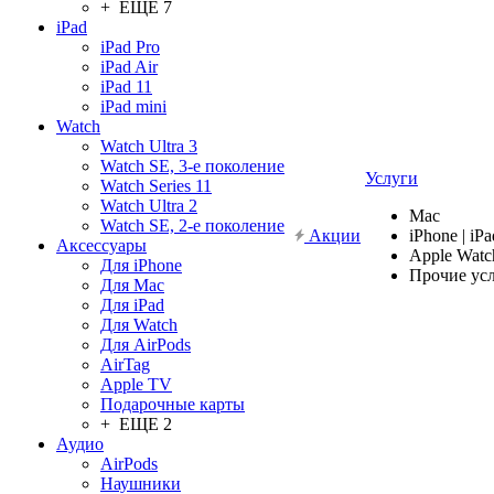
+ ЕЩЕ 7
iPad
iPad Pro
iPad Air
iPad 11
iPad mini
Watch
Watch Ultra 3
Watch SE, 3-е поколение
Услуги
Watch Series 11
Watch Ultra 2
Mac
Watch SE, 2-е поколение
Акции
iPhone | iPa
Аксессуары
Apple Watc
Для iPhone
Прочие ус
Для Mac
Для iPad
Для Watch
Для AirPods
AirTag
Apple TV
Подарочные карты
+ ЕЩЕ 2
Аудио
AirPods
Наушники