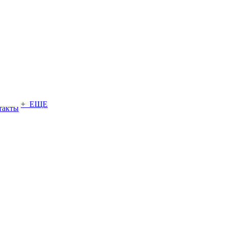
+ ЕЩЕ
такты