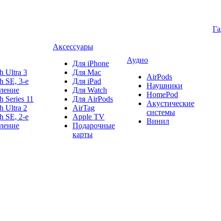
Г
Аксессуары
Аудио
Для iPhone
h Ultra 3
Для Mac
AirPods
h SE, 3-е
Для iPad
Наушники
ление
Для Watch
HomePod
h Series 11
Для AirPods
Акустические
h Ultra 2
AirTag
системы
h SE, 2-е
Apple TV
Винил
ление
Подарочные
карты