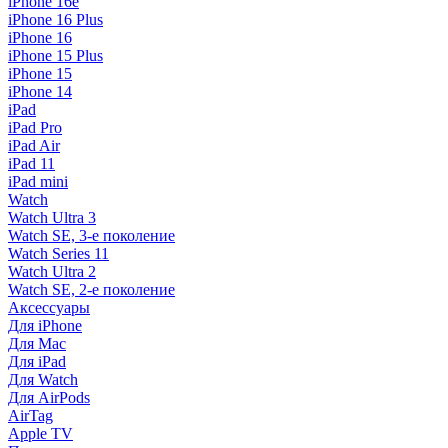
iPhone 16e
iPhone 16 Plus
iPhone 16
iPhone 15 Plus
iPhone 15
iPhone 14
iPad
iPad Pro
iPad Air
iPad 11
iPad mini
Watch
Watch Ultra 3
Watch SE, 3-е поколение
Watch Series 11
Watch Ultra 2
Watch SE, 2-е поколение
Аксессуары
Для iPhone
Для Mac
Для iPad
Для Watch
Для AirPods
AirTag
Apple TV