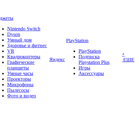
аджеты
Nintendo Switch
Dyson
Умный дом
PlayStation
Здоровье и фитнес
VR
PlayStation
+
Квадрокоптеры
Подписка
Яндекс
ЕЩЕ
Графические
Playstation Plus
планшеты
Игры
Умные часы
Аксессуары
Проекторы
Микрофоны
Пылесосы
Фото и видео