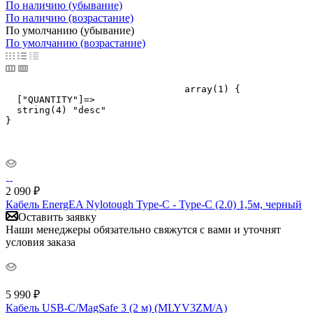
По наличию (убывание)
По наличию (возрастание)
По умолчанию (убывание)
По умолчанию (возрастание)
				array(1) {

  ["QUANTITY"]=>

  string(4) "desc"

}

2 090
₽
Кабель EnergEA Nylotough Type-C - Type-C (2.0) 1,5м, черный
Оставить заявку
Наши менеджеры обязательно свяжутся с вами и уточнят
условия заказа
5 990
₽
Кабель USB‑C/MagSafe 3 (2 м) (MLYV3ZM/A)