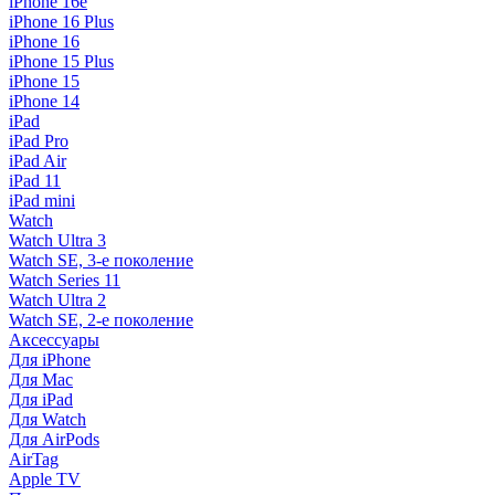
iPhone 16e
iPhone 16 Plus
iPhone 16
iPhone 15 Plus
iPhone 15
iPhone 14
iPad
iPad Pro
iPad Air
iPad 11
iPad mini
Watch
Watch Ultra 3
Watch SE, 3-е поколение
Watch Series 11
Watch Ultra 2
Watch SE, 2-е поколение
Аксессуары
Для iPhone
Для Mac
Для iPad
Для Watch
Для AirPods
AirTag
Apple TV