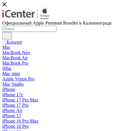
Официальный Apple Premium Reseller в Калининграде
Каталог
Mac
MacBook Neo
MacBook Air
MacBook Pro
iMac
Mac mini
Apple Vision Pro
Mac Studio
iPhone
iPhone 17e
iPhone 17 Pro Max
iPhone 17 Pro
iPhone Air
iPhone 17
iPhone 16 Pro Max
iPhone 16 Pro