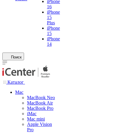
iPhone
16
iPhone
15
Plus
iPhone
15
iPhone
14
Поиск
Каталог
Mac
MacBook Neo
MacBook Air
MacBook Pro
iMac
Mac mini
Apple Vision
Pro