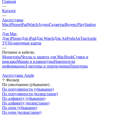
Главная
—
Каталог
—
Аксессуары
Mac
iPhone
iPad
Watch
Аудио
Гаджеты
Яндекс
PlayStation
—
Для Mac
Для iPhone
Для iPad
Для Watch
Для AirPods
AirTag
Apple
TV
Подарочные карты
—
Питание и кабели
Мониторы
Чехлы и защита для MacBook
Сумки и
рюкзаки
Мыши и клавиатуры
Накопители
информации
Адаптеры и переходники
Принтеры
Аксессуары Apple
А
Фильтр
По умолчанию (убывание)
По популярности (убывание)
По популярности (возрастание)
По алфавиту (убывание)
По алфавиту (возрастание)
По цене (убывание)
По цене (возрастание)