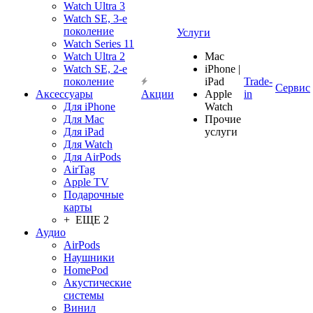
Watch Ultra 3
Watch SE, 3-е
поколение
Услуги
Watch Series 11
Watch Ultra 2
Mac
Watch SE, 2-е
iPhone |
поколение
iPad
Trade-
Сервис
Аксессуары
Акции
Apple
in
Для iPhone
Watch
Для Mac
Прочие
Для iPad
услуги
Для Watch
Для AirPods
AirTag
Apple TV
Подарочные
карты
+ ЕЩЕ 2
Аудио
AirPods
Наушники
HomePod
Акустические
системы
Винил