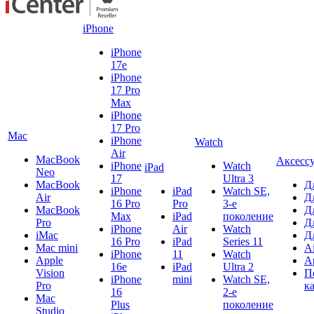
iPhone
iPhone
17e
iPhone
17 Pro
Max
iPhone
17 Pro
Mac
iPhone
Watch
Air
MacBook
Аксесс
iPhone
Watch
iPad
Neo
17
Ultra 3
MacBook
Д
iPhone
iPad
Watch SE,
Air
Д
16 Pro
Pro
3-е
MacBook
Д
Max
iPad
поколение
Pro
Д
iPhone
Air
Watch
iMac
Д
16 Pro
iPad
Series 11
Mac mini
A
iPhone
11
Watch
Apple
A
16e
iPad
Ultra 2
Vision
П
iPhone
mini
Watch SE,
Pro
к
16
2-е
Mac
Plus
поколение
Studio