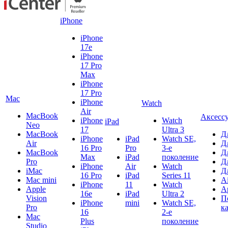
iPhone
iPhone
17e
iPhone
17 Pro
Max
iPhone
17 Pro
Mac
iPhone
Watch
Air
MacBook
Аксесс
iPhone
Watch
iPad
Neo
17
Ultra 3
MacBook
Д
iPhone
iPad
Watch SE,
Air
Д
16 Pro
Pro
3-е
MacBook
Д
Max
iPad
поколение
Pro
Д
iPhone
Air
Watch
iMac
Д
16 Pro
iPad
Series 11
Mac mini
A
iPhone
11
Watch
Apple
A
16e
iPad
Ultra 2
Vision
П
iPhone
mini
Watch SE,
Pro
к
16
2-е
Mac
Plus
поколение
Studio