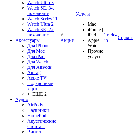
Watch Ultra 3
Watch SE, 3-е
поколение
Услуги
Watch Series 11
Watch Ultra 2
Mac
Watch SE, 2-е
iPhone |
поколение
iPad
Trade-
Сервис
Аксессуары
Акции
Apple
in
Для iPhone
Watch
Для Mac
Прочие
Для iPad
услуги
Для Watch
Для AirPods
AirTag
Apple TV
Подарочные
карты
+ ЕЩЕ 2
Аудио
AirPods
Наушники
HomePod
Акустические
системы
Винил