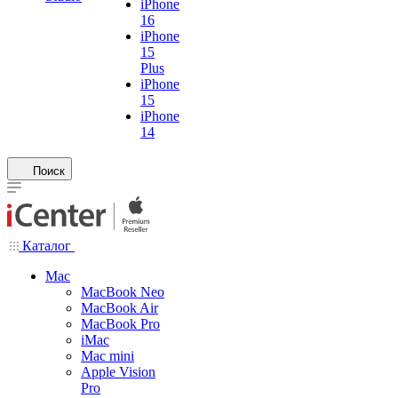
iPhone
16
iPhone
15
Plus
iPhone
15
iPhone
14
Поиск
Каталог
Mac
MacBook Neo
MacBook Air
MacBook Pro
iMac
Mac mini
Apple Vision
Pro