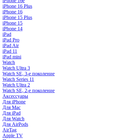
iPhone 16e
iPhone 16 Plus
iPhone 16
iPhone 15 Plus
iPhone 15
iPhone 14
iPad
iPad Pro
iPad Air
iPad 11
iPad mini
Watch
Watch Ultra 3
Watch SE, 3-е поколение
Watch Series 11
Watch Ultra 2
Watch SE, 2-е поколение
Аксессуары
Для iPhone
Для Mac
Для iPad
Для Watch
Для AirPods
AirTag
Apple TV