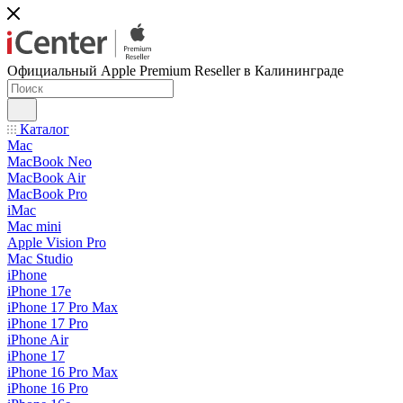
Официальный Apple Premium Reseller в Калининграде
Каталог
Mac
MacBook Neo
MacBook Air
MacBook Pro
iMac
Mac mini
Apple Vision Pro
Mac Studio
iPhone
iPhone 17e
iPhone 17 Pro Max
iPhone 17 Pro
iPhone Air
iPhone 17
iPhone 16 Pro Max
iPhone 16 Pro