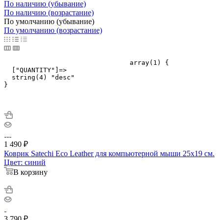
По наличию (убывание)
По наличию (возрастание)
По умолчанию (убывание)
По умолчанию (возрастание)
				array(1) {

  ["QUANTITY"]=>

  string(4) "desc"

}

1 490
₽
Коврик Satechi Eco Leather для компьютерной мыши 25x19 см.
Цвет: синий
В корзину
3 790
₽