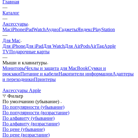
Главная
—
Каталог
—
Аксессуары
Mac
iPhone
iPad
Watch
Аудио
Гаджеты
Яндекс
PlayStation
—
Для Mac
Для iPhone
Для iPad
Для Watch
Для AirPods
AirTag
Apple
TV
Подарочные карты
—
Мыши и клавиатуры
Мониторы
Чехлы и защита для MacBook
Сумки и
рюкзаки
Питание и кабели
Накопители информации
Адаптеры
и переходники
Принтеры
Аксессуары Apple
А
Фильтр
По умолчанию (убывание)
По популярности (убывание)
По популярности (возрастание)
По алфавиту (убывание)
По алфавиту (возрастание)
По цене (убывание)
По цене (возрастание)