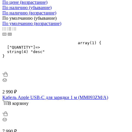
По цене (возрастание)
По наличию (убывание)
По наличию (возрастание)
По умолчанию (убывание)
По умолчанию (возрастание)
				array(1) {

  ["QUANTITY"]=>

  string(4) "desc"

}

2 990
₽
Кабель Apple USB-C для зарядки 1 м (MM093ZM/A)
В корзину
7 990
₽