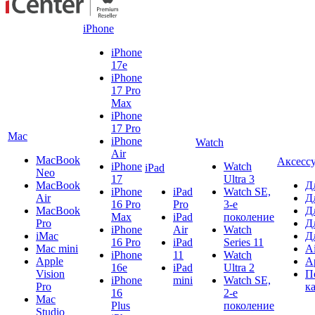
iPhone
iPhone
17e
iPhone
17 Pro
Max
iPhone
17 Pro
Mac
iPhone
Watch
Air
MacBook
Аксесс
iPhone
Watch
iPad
Neo
17
Ultra 3
MacBook
Д
iPhone
iPad
Watch SE,
Air
Д
16 Pro
Pro
3-е
MacBook
Д
Max
iPad
поколение
Pro
Д
iPhone
Air
Watch
iMac
Д
16 Pro
iPad
Series 11
Mac mini
A
iPhone
11
Watch
Apple
A
16e
iPad
Ultra 2
Vision
П
iPhone
mini
Watch SE,
Pro
к
16
2-е
Mac
Plus
поколение
Studio