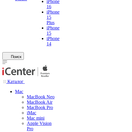
iPhone
16
iPhone
15
Plus
iPhone
15
iPhone
14
Поиск
Каталог
Mac
MacBook Neo
MacBook Air
MacBook Pro
iMac
Mac mini
Apple Vision
Pro