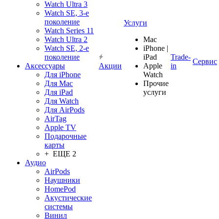
Watch Ultra 3
Watch SE, 3-е
поколение
Услуги
Watch Series 11
Watch Ultra 2
Mac
Watch SE, 2-е
iPhone |
поколение
iPad
Trade-
Сервис
Аксессуары
Акции
Apple
in
Для iPhone
Watch
Для Mac
Прочие
Для iPad
услуги
Для Watch
Для AirPods
AirTag
Apple TV
Подарочные
карты
+ ЕЩЕ 2
Аудио
AirPods
Наушники
HomePod
Акустические
системы
Винил