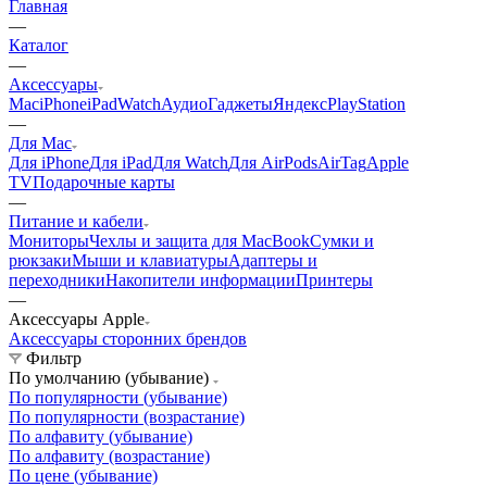
Главная
—
Каталог
—
Аксессуары
Mac
iPhone
iPad
Watch
Аудио
Гаджеты
Яндекс
PlayStation
—
Для Mac
Для iPhone
Для iPad
Для Watch
Для AirPods
AirTag
Apple
TV
Подарочные карты
—
Питание и кабели
Мониторы
Чехлы и защита для MacBook
Сумки и
рюкзаки
Мыши и клавиатуры
Адаптеры и
переходники
Накопители информации
Принтеры
—
Аксессуары Apple
Аксессуары сторонних брендов
Фильтр
По умолчанию (убывание)
По популярности (убывание)
По популярности (возрастание)
По алфавиту (убывание)
По алфавиту (возрастание)
По цене (убывание)