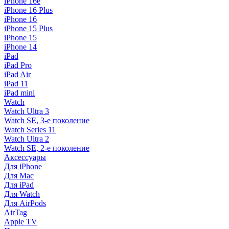
iPhone 16e
iPhone 16 Plus
iPhone 16
iPhone 15 Plus
iPhone 15
iPhone 14
iPad
iPad Pro
iPad Air
iPad 11
iPad mini
Watch
Watch Ultra 3
Watch SE, 3-е поколение
Watch Series 11
Watch Ultra 2
Watch SE, 2-е поколение
Аксессуары
Для iPhone
Для Mac
Для iPad
Для Watch
Для AirPods
AirTag
Apple TV