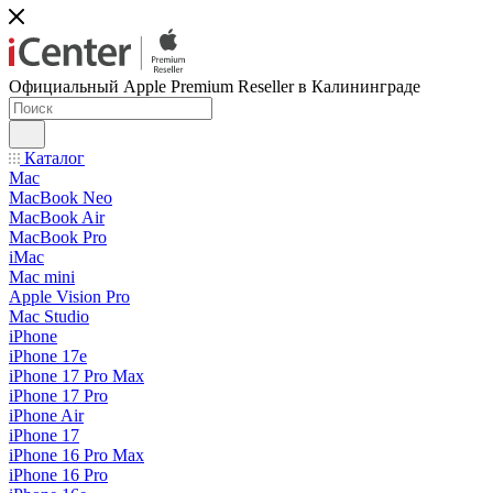
Официальный Apple Premium Reseller в Калининграде
Каталог
Mac
MacBook Neo
MacBook Air
MacBook Pro
iMac
Mac mini
Apple Vision Pro
Mac Studio
iPhone
iPhone 17e
iPhone 17 Pro Max
iPhone 17 Pro
iPhone Air
iPhone 17
iPhone 16 Pro Max
iPhone 16 Pro