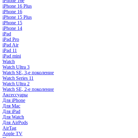
iPhone 16e
iPhone 16 Plus
iPhone 16
iPhone 15 Plus
iPhone 15
iPhone 14
iPad
iPad Pro
iPad Air
iPad 11
iPad mini
Watch
Watch Ultra 3
Watch SE, 3-е поколение
Watch Series 11
Watch Ultra 2
Watch SE, 2-е поколение
Аксессуары
Для iPhone
Для Mac
Для iPad
Для Watch
Для AirPods
AirTag
Apple TV