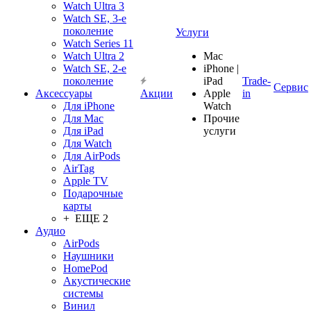
Watch Ultra 3
Watch SE, 3-е
поколение
Услуги
Watch Series 11
Watch Ultra 2
Mac
Watch SE, 2-е
iPhone |
поколение
iPad
Trade-
Сервис
Аксессуары
Акции
Apple
in
Для iPhone
Watch
Для Mac
Прочие
Для iPad
услуги
Для Watch
Для AirPods
AirTag
Apple TV
Подарочные
карты
+ ЕЩЕ 2
Аудио
AirPods
Наушники
HomePod
Акустические
системы
Винил