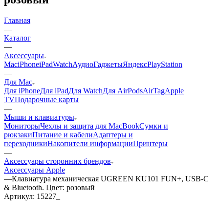
Главная
—
Каталог
—
Аксессуары
Mac
iPhone
iPad
Watch
Аудио
Гаджеты
Яндекс
PlayStation
—
Для Mac
Для iPhone
Для iPad
Для Watch
Для AirPods
AirTag
Apple
TV
Подарочные карты
—
Мыши и клавиатуры
Мониторы
Чехлы и защита для MacBook
Сумки и
рюкзаки
Питание и кабели
Адаптеры и
переходники
Накопители информации
Принтеры
—
Аксессуары сторонних брендов
Аксессуары Apple
—
Клавиатура механическая UGREEN KU101 FUN+, USB-C
& Bluetooth. Цвет: розовый
Артикул:
15227_