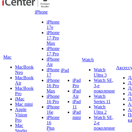
iPhone
iPhone
17e
iPhone
17 Pro
Max
iPhone
17 Pro
Mac
iPhone
Watch
Air
MacBook
Аксесс
iPhone
Watch
iPad
Neo
17
Ultra 3
MacBook
Д
iPhone
iPad
Watch SE,
Air
Д
16 Pro
Pro
3-е
MacBook
Д
Max
iPad
поколение
Pro
Д
iPhone
Air
Watch
iMac
Д
16 Pro
iPad
Series 11
Mac mini
A
iPhone
11
Watch
Apple
A
16e
iPad
Ultra 2
Vision
П
iPhone
mini
Watch SE,
Pro
к
16
2-е
Mac
Plus
поколение
Studio