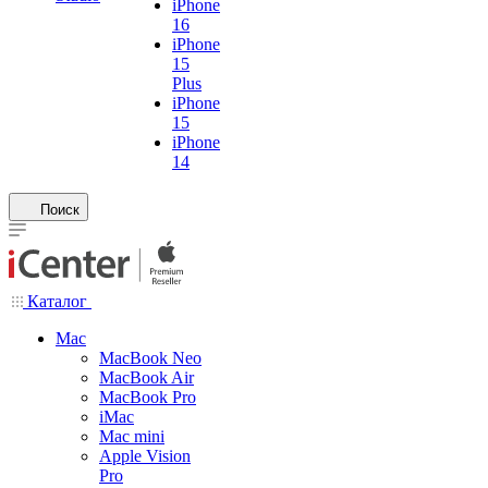
iPhone
16
iPhone
15
Plus
iPhone
15
iPhone
14
Поиск
Каталог
Mac
MacBook Neo
MacBook Air
MacBook Pro
iMac
Mac mini
Apple Vision
Pro