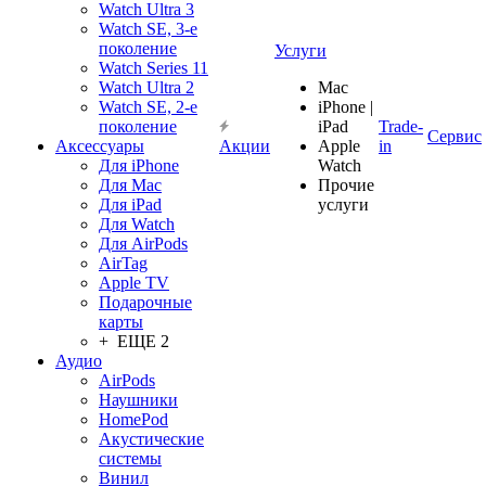
Watch Ultra 3
Watch SE, 3-е
поколение
Услуги
Watch Series 11
Watch Ultra 2
Mac
Watch SE, 2-е
iPhone |
поколение
iPad
Trade-
Сервис
Аксессуары
Акции
Apple
in
Для iPhone
Watch
Для Mac
Прочие
Для iPad
услуги
Для Watch
Для AirPods
AirTag
Apple TV
Подарочные
карты
+ ЕЩЕ 2
Аудио
AirPods
Наушники
HomePod
Акустические
системы
Винил