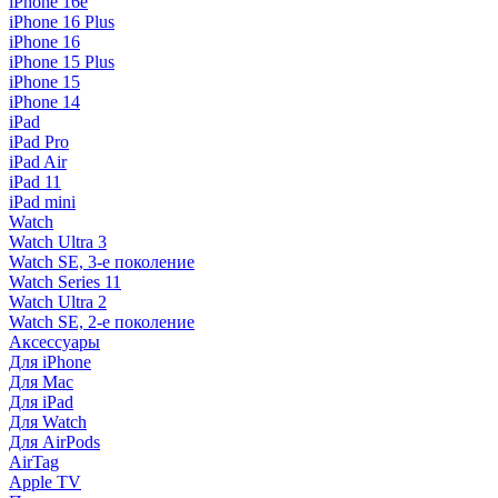
iPhone 16e
iPhone 16 Plus
iPhone 16
iPhone 15 Plus
iPhone 15
iPhone 14
iPad
iPad Pro
iPad Air
iPad 11
iPad mini
Watch
Watch Ultra 3
Watch SE, 3-е поколение
Watch Series 11
Watch Ultra 2
Watch SE, 2-е поколение
Аксессуары
Для iPhone
Для Mac
Для iPad
Для Watch
Для AirPods
AirTag
Apple TV