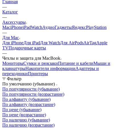
Главная
—
Каталог
—
Аксессуары
Mac
iPhone
iPad
Watch
Аудио
Гаджеты
Яндекс
PlayStation
—
Для Mac
Для iPhone
Для iPad
Для Watch
Для AirPods
AirTag
Apple
TV
Подарочные карты
—
Чехлы и защита для MacBook
Мониторы
Сумки и рюкзаки
Питание и кабели
Мыши и
клавиатуры
Накопители информации
Адаптеры и
переходники
Принтеры
Фильтр
По умолчанию (убывание)
По популярности (убывание)
По популярности (возрастание)
По алфавиту (убывание)
По алфавиту (возрастание)
По цене (убывание)
По цене (возрастание)
По наличию (убывание)
По наличию (возрастание)