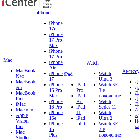
iPhone
iPhone
17e
iPhone
17 Pro
Max
iPhone
17 Pro
Mac
iPhone
Watch
Air
MacBook
Аксесс
iPhone
Watch
iPad
Neo
17
Ultra 3
MacBook
Д
iPhone
iPad
Watch SE,
Air
Д
16 Pro
Pro
3-е
MacBook
Д
Max
iPad
поколение
Pro
Д
iPhone
Air
Watch
iMac
Д
16 Pro
iPad
Series 11
Mac mini
A
iPhone
11
Watch
Apple
A
16e
iPad
Ultra 2
Vision
П
iPhone
mini
Watch SE,
Pro
к
16
2-е
Mac
Plus
поколение
Studio