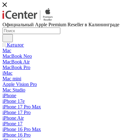
Официальный Apple Premium Reseller в Калининграде
Каталог
Mac
MacBook Neo
MacBook Air
MacBook Pro
iMac
Mac mini
Apple Vision Pro
Mac Studio
iPhone
iPhone 17e
iPhone 17 Pro Max
iPhone 17 Pro
iPhone Air
iPhone 17
iPhone 16 Pro Max
iPhone 16 Pro