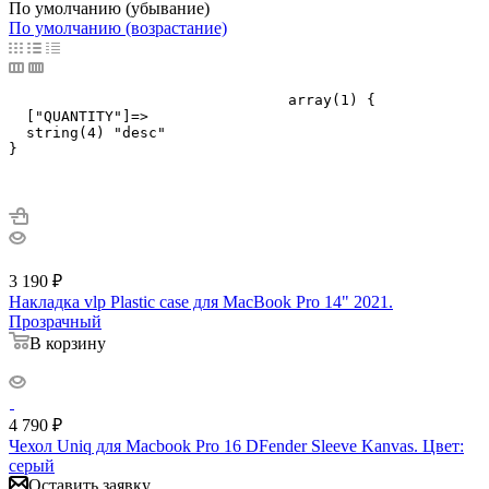
По умолчанию (убывание)
По умолчанию (возрастание)
				array(1) {

  ["QUANTITY"]=>

  string(4) "desc"

}

3 190
₽
Накладка vlp Plastic case для MacBook Pro 14" 2021.
Прозрачный
В корзину
4 790
₽
Чехол Uniq для Macbook Pro 16 DFender Sleeve Kanvas. Цвет:
серый
Оставить заявку