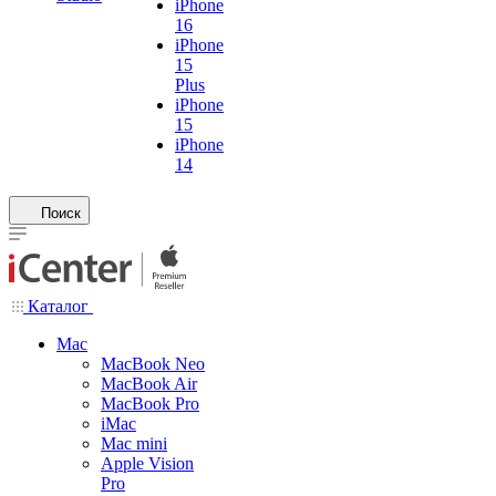
iPhone
16
iPhone
15
Plus
iPhone
15
iPhone
14
Поиск
Каталог
Mac
MacBook Neo
MacBook Air
MacBook Pro
iMac
Mac mini
Apple Vision
Pro