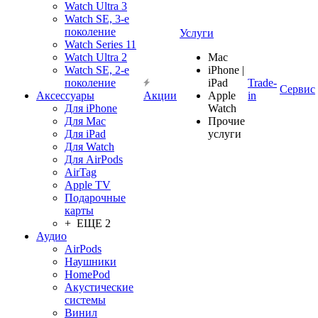
Watch Ultra 3
Watch SE, 3-е
поколение
Услуги
Watch Series 11
Watch Ultra 2
Mac
Watch SE, 2-е
iPhone |
поколение
iPad
Trade-
Сервис
Аксессуары
Акции
Apple
in
Для iPhone
Watch
Для Mac
Прочие
Для iPad
услуги
Для Watch
Для AirPods
AirTag
Apple TV
Подарочные
карты
+ ЕЩЕ 2
Аудио
AirPods
Наушники
HomePod
Акустические
системы
Винил