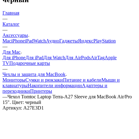
Главная
—
Каталог
—
Аксессуары
Mac
iPhone
iPad
Watch
Аудио
Гаджеты
Яндекс
PlayStation
—
Для Mac
Для iPhone
Для iPad
Для Watch
Для AirPods
AirTag
Apple
TV
Подарочные карты
—
Чехлы и защита для MacBook
Мониторы
Сумки и рюкзаки
Питание и кабели
Мыши и
клавиатуры
Накопители информации
Адаптеры и
переходники
Принтеры
—
Чехол Tomtoc Laptop Terra-A27 Sleeve для MacBook Air/Pro
15". Цвет: черный
Артикул:
A27E3D1