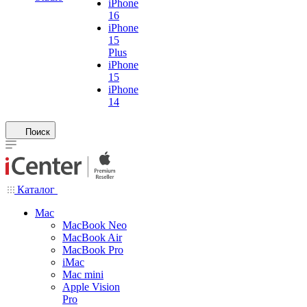
iPhone
16
iPhone
15
Plus
iPhone
15
iPhone
14
Поиск
Каталог
Mac
MacBook Neo
MacBook Air
MacBook Pro
iMac
Mac mini
Apple Vision
Pro