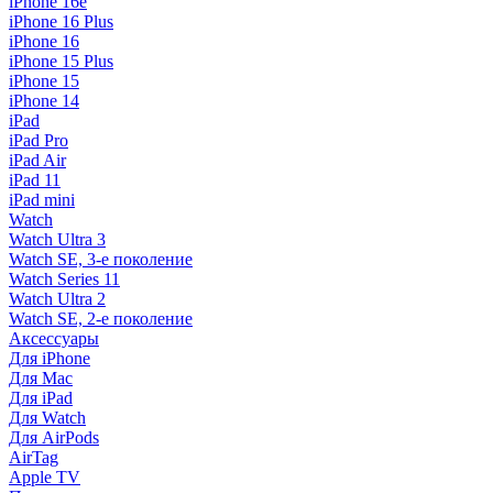
iPhone 16e
iPhone 16 Plus
iPhone 16
iPhone 15 Plus
iPhone 15
iPhone 14
iPad
iPad Pro
iPad Air
iPad 11
iPad mini
Watch
Watch Ultra 3
Watch SE, 3-е поколение
Watch Series 11
Watch Ultra 2
Watch SE, 2-е поколение
Аксессуары
Для iPhone
Для Mac
Для iPad
Для Watch
Для AirPods
AirTag
Apple TV