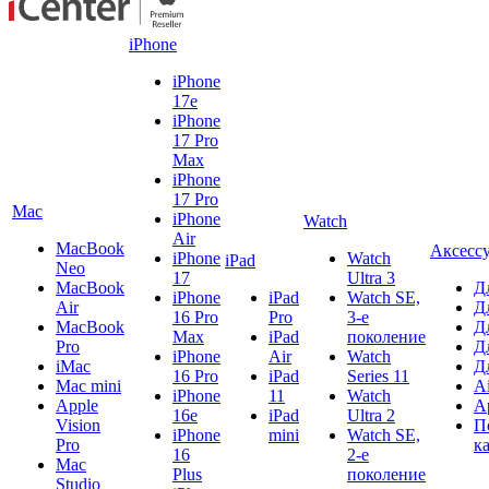
iPhone
iPhone
17e
iPhone
17 Pro
Max
iPhone
17 Pro
Mac
iPhone
Watch
Air
MacBook
Аксесс
iPhone
Watch
iPad
Neo
17
Ultra 3
MacBook
Д
iPhone
iPad
Watch SE,
Air
Д
16 Pro
Pro
3-е
MacBook
Д
Max
iPad
поколение
Pro
Д
iPhone
Air
Watch
iMac
Д
16 Pro
iPad
Series 11
Mac mini
A
iPhone
11
Watch
Apple
A
16e
iPad
Ultra 2
Vision
П
iPhone
mini
Watch SE,
Pro
к
16
2-е
Mac
Plus
поколение
Studio