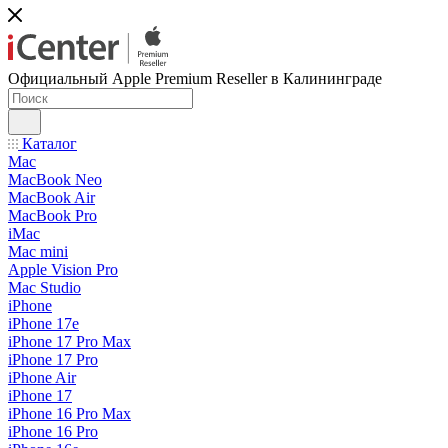
Официальный Apple Premium Reseller в Калининграде
Каталог
Mac
MacBook Neo
MacBook Air
MacBook Pro
iMac
Mac mini
Apple Vision Pro
Mac Studio
iPhone
iPhone 17e
iPhone 17 Pro Max
iPhone 17 Pro
iPhone Air
iPhone 17
iPhone 16 Pro Max
iPhone 16 Pro