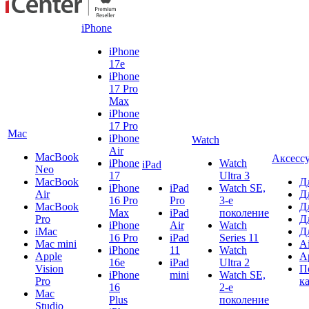
iPhone
iPhone
17e
iPhone
17 Pro
Max
iPhone
17 Pro
Mac
iPhone
Watch
Air
MacBook
Аксесс
iPhone
Watch
iPad
Neo
17
Ultra 3
MacBook
Д
iPhone
iPad
Watch SE,
Air
Д
16 Pro
Pro
3-е
MacBook
Д
Max
iPad
поколение
Pro
Д
iPhone
Air
Watch
iMac
Д
16 Pro
iPad
Series 11
Mac mini
A
iPhone
11
Watch
Apple
A
16e
iPad
Ultra 2
Vision
П
iPhone
mini
Watch SE,
Pro
к
16
2-е
Mac
Plus
поколение
Studio