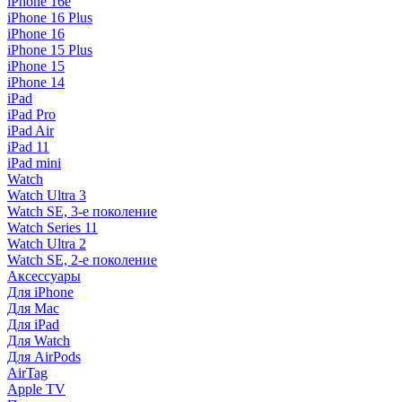
iPhone 16e
iPhone 16 Plus
iPhone 16
iPhone 15 Plus
iPhone 15
iPhone 14
iPad
iPad Pro
iPad Air
iPad 11
iPad mini
Watch
Watch Ultra 3
Watch SE, 3-е поколение
Watch Series 11
Watch Ultra 2
Watch SE, 2-е поколение
Аксессуары
Для iPhone
Для Mac
Для iPad
Для Watch
Для AirPods
AirTag
Apple TV