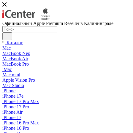
Официальный Apple Premium Reseller в Калининграде
Каталог
Mac
MacBook Neo
MacBook Air
MacBook Pro
iMac
Mac mini
Apple Vision Pro
Mac Studio
iPhone
iPhone 17e
iPhone 17 Pro Max
iPhone 17 Pro
iPhone Air
iPhone 17
iPhone 16 Pro Max
iPhone 16 Pro