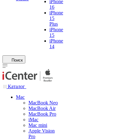
iPhone
16
iPhone
15
Plus
iPhone
15
iPhone
14
Поиск
Каталог
Mac
MacBook Neo
MacBook Air
MacBook Pro
iMac
Mac mini
Apple Vision
Pro