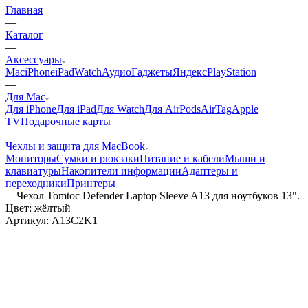
Главная
—
Каталог
—
Аксессуары
Mac
iPhone
iPad
Watch
Аудио
Гаджеты
Яндекс
PlayStation
—
Для Mac
Для iPhone
Для iPad
Для Watch
Для AirPods
AirTag
Apple
TV
Подарочные карты
—
Чехлы и защита для MacBook
Мониторы
Сумки и рюкзаки
Питание и кабели
Мыши и
клавиатуры
Накопители информации
Адаптеры и
переходники
Принтеры
—
Чехол Tomtoc Defender Laptop Sleeve A13 для ноутбуков 13".
Цвет: жёлтый
Артикул:
A13C2K1