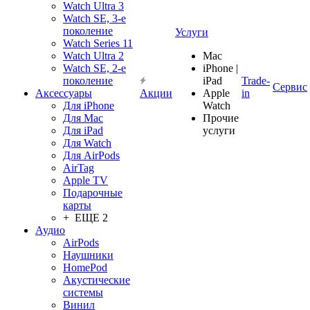
Watch Ultra 3
Watch SE, 3-е
поколение
Услуги
Watch Series 11
Watch Ultra 2
Mac
Watch SE, 2-е
iPhone |
поколение
iPad
Trade-
Сервис
Аксессуары
Акции
Apple
in
Для iPhone
Watch
Для Mac
Прочие
Для iPad
услуги
Для Watch
Для AirPods
AirTag
Apple TV
Подарочные
карты
+ ЕЩЕ 2
Аудио
AirPods
Наушники
HomePod
Акустические
системы
Винил