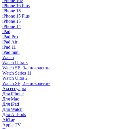
iPhone 16e
iPhone 16 Plus
iPhone 16
iPhone 15 Plus
iPhone 15
iPhone 14
iPad
iPad Pro
iPad Air
iPad 11
iPad mini
Watch
Watch Ultra 3
Watch SE, 3-е поколение
Watch Series 11
Watch Ultra 2
Watch SE, 2-е поколение
Аксессуары
Для iPhone
Для Mac
Для iPad
Для Watch
Для AirPods
AirTag
Apple TV