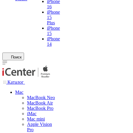
iPhone
16
iPhone
15
Plus
iPhone
15
iPhone
14
Поиск
Каталог
Mac
MacBook Neo
MacBook Air
MacBook Pro
iMac
Mac mini
Apple Vision
Pro