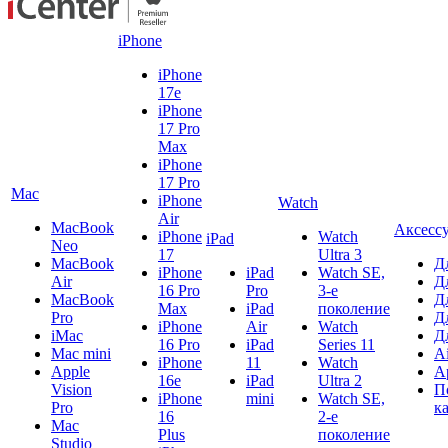
iPhone
iPhone
17e
iPhone
17 Pro
Max
iPhone
17 Pro
Mac
iPhone
Watch
Air
MacBook
Аксесс
iPhone
Watch
iPad
Neo
17
Ultra 3
MacBook
Д
iPhone
iPad
Watch SE,
Air
Д
16 Pro
Pro
3-е
MacBook
Д
Max
iPad
поколение
Pro
Д
iPhone
Air
Watch
iMac
Д
16 Pro
iPad
Series 11
Mac mini
A
iPhone
11
Watch
Apple
A
16e
iPad
Ultra 2
Vision
П
iPhone
mini
Watch SE,
Pro
к
16
2-е
Mac
Plus
поколение
Studio