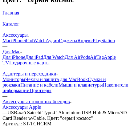
Главная
—
Каталог
—
Аксессуары
Mac
iPhone
iPad
Watch
Аудио
Гаджеты
Яндекс
PlayStation
—
Для Mac
Для iPhone
Для iPad
Для Watch
Для AirPods
AirTag
Apple
TV
Подарочные карты
—
Адаптеры и переходники
Мониторы
Чехлы и защита для MacBook
Сумки и
рюкзаки
Питание и кабели
Мыши и клавиатуры
Накопители
информации
Принтеры
—
Аксессуары сторонних брендов
Аксессуары Apple
—
USB-хаб Satechi Type-C Aluminium USB Hub & Micro/SD
Card Reader w/Cable. Цвет: "серый космос"
Артикул:
ST-TCHCRM