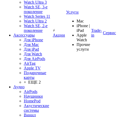
Watch Ultra 3
Watch SE, 3-е
поколение
Услуги
Watch Series 11
Watch Ultra 2
Mac
Watch SE, 2-е
iPhone |
поколение
iPad
Trade-
Сервис
Аксессуары
Акции
Apple
in
Для iPhone
Watch
Для Mac
Прочие
Для iPad
услуги
Для Watch
Для AirPods
AirTag
Apple TV
Подарочные
карты
+ ЕЩЕ 2
Аудио
AirPods
Наушники
HomePod
Акустические
системы
Винил