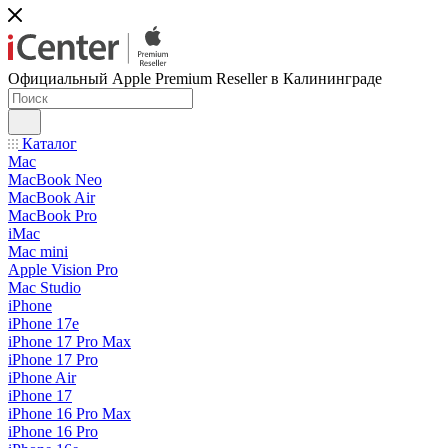
Официальный Apple Premium Reseller в Калининграде
Каталог
Mac
MacBook Neo
MacBook Air
MacBook Pro
iMac
Mac mini
Apple Vision Pro
Mac Studio
iPhone
iPhone 17e
iPhone 17 Pro Max
iPhone 17 Pro
iPhone Air
iPhone 17
iPhone 16 Pro Max
iPhone 16 Pro