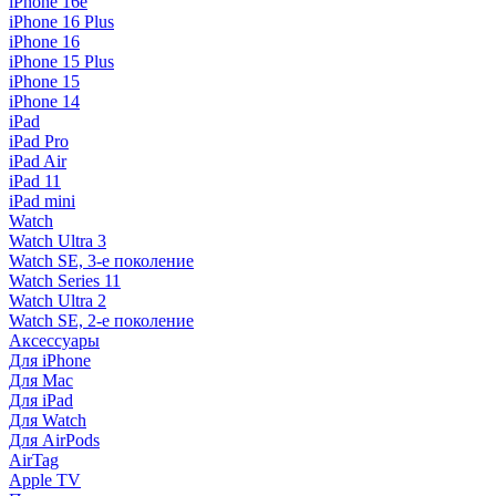
iPhone 16e
iPhone 16 Plus
iPhone 16
iPhone 15 Plus
iPhone 15
iPhone 14
iPad
iPad Pro
iPad Air
iPad 11
iPad mini
Watch
Watch Ultra 3
Watch SE, 3-е поколение
Watch Series 11
Watch Ultra 2
Watch SE, 2-е поколение
Аксессуары
Для iPhone
Для Mac
Для iPad
Для Watch
Для AirPods
AirTag
Apple TV