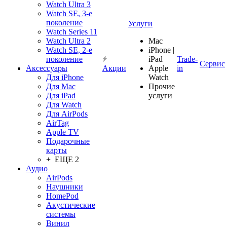
Watch Ultra 3
Watch SE, 3-е
поколение
Услуги
Watch Series 11
Watch Ultra 2
Mac
Watch SE, 2-е
iPhone |
поколение
iPad
Trade-
Сервис
Аксессуары
Акции
Apple
in
Для iPhone
Watch
Для Mac
Прочие
Для iPad
услуги
Для Watch
Для AirPods
AirTag
Apple TV
Подарочные
карты
+ ЕЩЕ 2
Аудио
AirPods
Наушники
HomePod
Акустические
системы
Винил