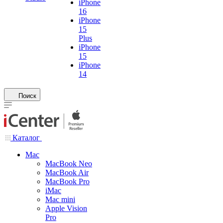
iPhone
16
iPhone
15
Plus
iPhone
15
iPhone
14
Поиск
Каталог
Mac
MacBook Neo
MacBook Air
MacBook Pro
iMac
Mac mini
Apple Vision
Pro