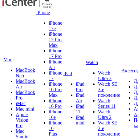
iPhone
iPhone
17e
iPhone
17 Pro
Max
iPhone
17 Pro
Mac
iPhone
Watch
Air
MacBook
Аксесс
iPhone
Watch
iPad
Neo
17
Ultra 3
MacBook
Д
iPhone
iPad
Watch SE,
Air
Д
16 Pro
Pro
3-е
MacBook
Д
Max
iPad
поколение
Pro
Д
iPhone
Air
Watch
iMac
Д
16 Pro
iPad
Series 11
Mac mini
A
iPhone
11
Watch
Apple
A
16e
iPad
Ultra 2
Vision
П
iPhone
mini
Watch SE,
Pro
к
16
2-е
Mac
Plus
поколение
Studio