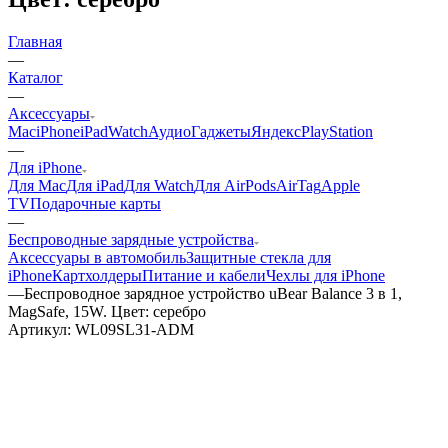
Главная
—
Каталог
—
Аксессуары
Mac
iPhone
iPad
Watch
Аудио
Гаджеты
Яндекс
PlayStation
—
Для iPhone
Для Mac
Для iPad
Для Watch
Для AirPods
AirTag
Apple
TV
Подарочные карты
—
Беспроводные зарядные устройства
Аксессуары в автомобиль
Защитные стекла для
iPhone
Картхолдеры
Питание и кабели
Чехлы для iPhone
—
Беспроводное зарядное устройство uBear Balance 3 в 1,
MagSafe, 15W. Цвет: серебро
Артикул:
WL09SL31-ADM