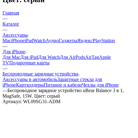
Главная
—
Каталог
—
Аксессуары
Mac
iPhone
iPad
Watch
Аудио
Гаджеты
Яндекс
PlayStation
—
Для iPhone
Для Mac
Для iPad
Для Watch
Для AirPods
AirTag
Apple
TV
Подарочные карты
—
Беспроводные зарядные устройства
Аксессуары в автомобиль
Защитные стекла для
iPhone
Картхолдеры
Питание и кабели
Чехлы для iPhone
—
Беспроводное зарядное устройство uBear Balance 3 в 1,
MagSafe, 15W. Цвет: серый
Артикул:
WL09SG31-ADM