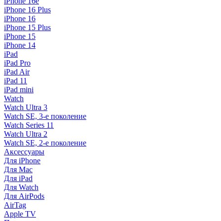
iPhone 16e
iPhone 16 Plus
iPhone 16
iPhone 15 Plus
iPhone 15
iPhone 14
iPad
iPad Pro
iPad Air
iPad 11
iPad mini
Watch
Watch Ultra 3
Watch SE, 3-е поколение
Watch Series 11
Watch Ultra 2
Watch SE, 2-е поколение
Аксессуары
Для iPhone
Для Mac
Для iPad
Для Watch
Для AirPods
AirTag
Apple TV