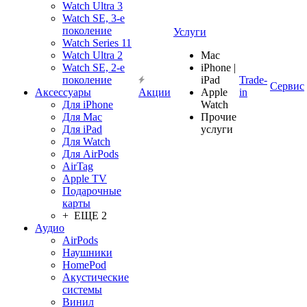
Watch Ultra 3
Watch SE, 3-е
поколение
Услуги
Watch Series 11
Watch Ultra 2
Mac
Watch SE, 2-е
iPhone |
поколение
iPad
Trade-
Сервис
Аксессуары
Акции
Apple
in
Для iPhone
Watch
Для Mac
Прочие
Для iPad
услуги
Для Watch
Для AirPods
AirTag
Apple TV
Подарочные
карты
+ ЕЩЕ 2
Аудио
AirPods
Наушники
HomePod
Акустические
системы
Винил