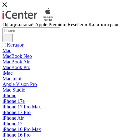
Официальный Apple Premium Reseller в Калининграде
Каталог
Mac
MacBook Neo
MacBook Air
MacBook Pro
iMac
Mac mini
Apple Vision Pro
Mac Studio
iPhone
iPhone 17e
iPhone 17 Pro Max
iPhone 17 Pro
iPhone Air
iPhone 17
iPhone 16 Pro Max
iPhone 16 Pro