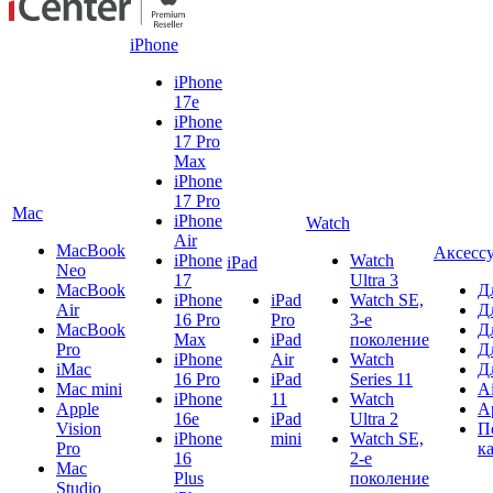
iPhone
iPhone
17e
iPhone
17 Pro
Max
iPhone
17 Pro
Mac
iPhone
Watch
Air
MacBook
Аксесс
iPhone
Watch
iPad
Neo
17
Ultra 3
MacBook
Д
iPhone
iPad
Watch SE,
Air
Д
16 Pro
Pro
3-е
MacBook
Д
Max
iPad
поколение
Pro
Д
iPhone
Air
Watch
iMac
Д
16 Pro
iPad
Series 11
Mac mini
A
iPhone
11
Watch
Apple
A
16e
iPad
Ultra 2
Vision
П
iPhone
mini
Watch SE,
Pro
к
16
2-е
Mac
Plus
поколение
Studio