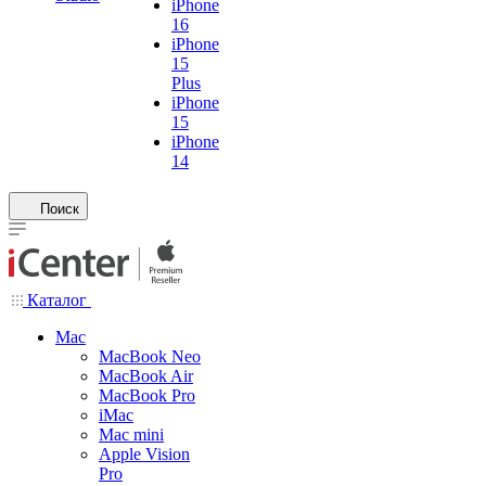
iPhone
16
iPhone
15
Plus
iPhone
15
iPhone
14
Поиск
Каталог
Mac
MacBook Neo
MacBook Air
MacBook Pro
iMac
Mac mini
Apple Vision
Pro