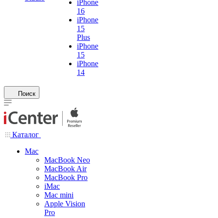
iPhone
16
iPhone
15
Plus
iPhone
15
iPhone
14
Поиск
Каталог
Mac
MacBook Neo
MacBook Air
MacBook Pro
iMac
Mac mini
Apple Vision
Pro