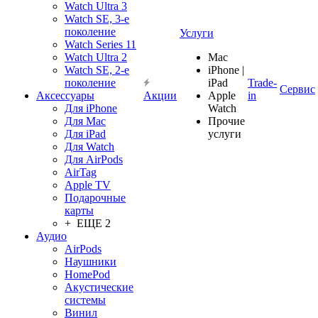
Watch Ultra 3
Watch SE, 3-е
поколение
Услуги
Watch Series 11
Watch Ultra 2
Mac
Watch SE, 2-е
iPhone |
поколение
iPad
Trade-
Сервис
Аксессуары
Акции
Apple
in
Для iPhone
Watch
Для Mac
Прочие
Для iPad
услуги
Для Watch
Для AirPods
AirTag
Apple TV
Подарочные
карты
+ ЕЩЕ 2
Аудио
AirPods
Наушники
HomePod
Акустические
системы
Винил