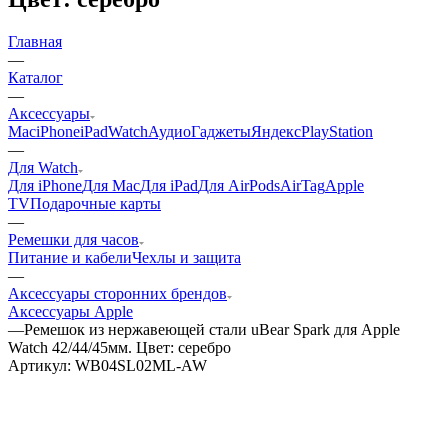
Главная
—
Каталог
—
Аксессуары
Mac
iPhone
iPad
Watch
Аудио
Гаджеты
Яндекс
PlayStation
—
Для Watch
Для iPhone
Для Mac
Для iPad
Для AirPods
AirTag
Apple
TV
Подарочные карты
—
Ремешки для часов
Питание и кабели
Чехлы и защита
—
Аксессуары сторонних брендов
Аксессуары Apple
—
Ремешок из нержавеющей стали uBear Spark для Apple
Watch 42/44/45мм. Цвет: серебро
Артикул:
WB04SL02ML-AW