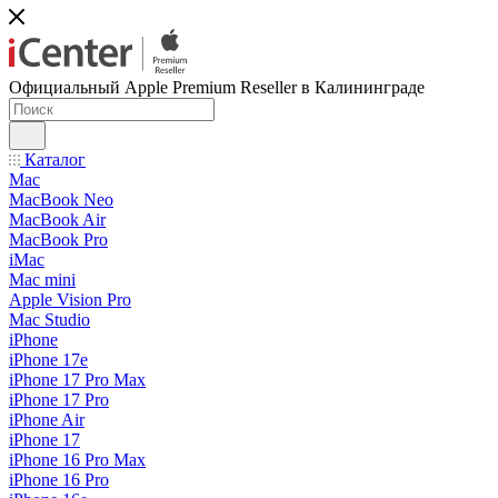
Официальный Apple Premium Reseller в Калининграде
Каталог
Mac
MacBook Neo
MacBook Air
MacBook Pro
iMac
Mac mini
Apple Vision Pro
Mac Studio
iPhone
iPhone 17e
iPhone 17 Pro Max
iPhone 17 Pro
iPhone Air
iPhone 17
iPhone 16 Pro Max
iPhone 16 Pro