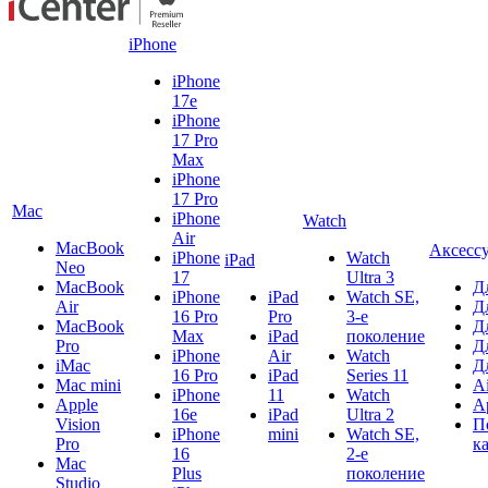
iPhone
iPhone
17e
iPhone
17 Pro
Max
iPhone
17 Pro
Mac
iPhone
Watch
Air
MacBook
Аксесс
iPhone
Watch
iPad
Neo
17
Ultra 3
MacBook
Д
iPhone
iPad
Watch SE,
Air
Д
16 Pro
Pro
3-е
MacBook
Д
Max
iPad
поколение
Pro
Д
iPhone
Air
Watch
iMac
Д
16 Pro
iPad
Series 11
Mac mini
A
iPhone
11
Watch
Apple
A
16e
iPad
Ultra 2
Vision
П
iPhone
mini
Watch SE,
Pro
к
16
2-е
Mac
Plus
поколение
Studio