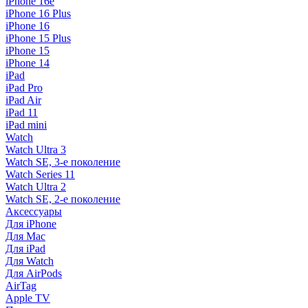
iPhone 16e
iPhone 16 Plus
iPhone 16
iPhone 15 Plus
iPhone 15
iPhone 14
iPad
iPad Pro
iPad Air
iPad 11
iPad mini
Watch
Watch Ultra 3
Watch SE, 3-е поколение
Watch Series 11
Watch Ultra 2
Watch SE, 2-е поколение
Аксессуары
Для iPhone
Для Mac
Для iPad
Для Watch
Для AirPods
AirTag
Apple TV