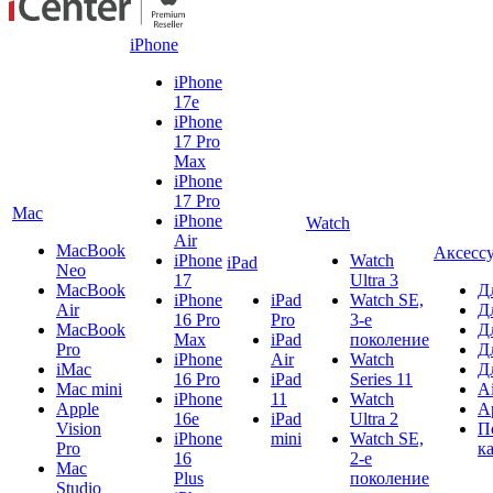
iPhone
iPhone
17e
iPhone
17 Pro
Max
iPhone
17 Pro
Mac
iPhone
Watch
Air
MacBook
Аксесс
iPhone
Watch
iPad
Neo
17
Ultra 3
MacBook
Д
iPhone
iPad
Watch SE,
Air
Д
16 Pro
Pro
3-е
MacBook
Д
Max
iPad
поколение
Pro
Д
iPhone
Air
Watch
iMac
Д
16 Pro
iPad
Series 11
Mac mini
A
iPhone
11
Watch
Apple
A
16e
iPad
Ultra 2
Vision
П
iPhone
mini
Watch SE,
Pro
к
16
2-е
Mac
Plus
поколение
Studio