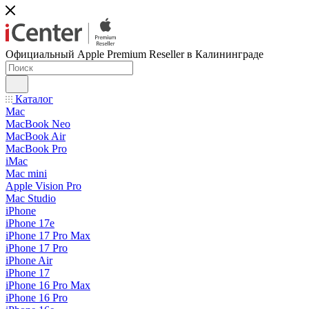
Официальный Apple Premium Reseller в Калининграде
Каталог
Mac
MacBook Neo
MacBook Air
MacBook Pro
iMac
Mac mini
Apple Vision Pro
Mac Studio
iPhone
iPhone 17e
iPhone 17 Pro Max
iPhone 17 Pro
iPhone Air
iPhone 17
iPhone 16 Pro Max
iPhone 16 Pro