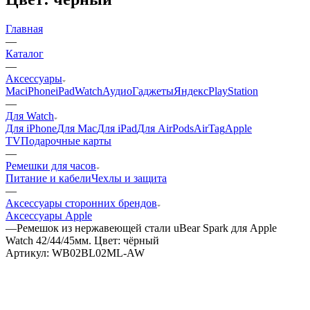
Главная
—
Каталог
—
Аксессуары
Mac
iPhone
iPad
Watch
Аудио
Гаджеты
Яндекс
PlayStation
—
Для Watch
Для iPhone
Для Mac
Для iPad
Для AirPods
AirTag
Apple
TV
Подарочные карты
—
Ремешки для часов
Питание и кабели
Чехлы и защита
—
Аксессуары сторонних брендов
Аксессуары Apple
—
Ремешок из нержавеющей стали uBear Spark для Apple
Watch 42/44/45мм. Цвет: чёрный
Артикул:
WB02BL02ML-AW