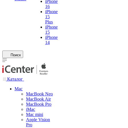
iPhone
16
iPhone
15
Plus
iPhone
15
iPhone
14
Поиск
Каталог
Mac
MacBook Neo
MacBook Air
MacBook Pro
iMac
Mac mini
Apple Vision
Pro