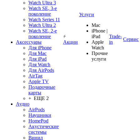
Watch Ultra 3
Watch SE, 3-е
поколение
Услуги
Watch Series 11
Watch Ultra 2
Mac
Watch SE, 2-е
iPhone |
поколение
iPad
Trade-
Сервис
Аксессуары
Акции
Apple
in
Для iPhone
Watch
Для Mac
Прочие
Для iPad
услуги
Для Watch
Для AirPods
AirTag
Apple TV
Подарочные
карты
+ ЕЩЕ 2
Аудио
AirPods
Наушники
HomePod
Акустические
системы
Винил