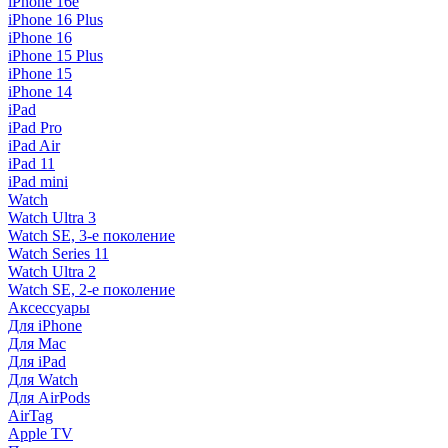
iPhone 16e
iPhone 16 Plus
iPhone 16
iPhone 15 Plus
iPhone 15
iPhone 14
iPad
iPad Pro
iPad Air
iPad 11
iPad mini
Watch
Watch Ultra 3
Watch SE, 3-е поколение
Watch Series 11
Watch Ultra 2
Watch SE, 2-е поколение
Аксессуары
Для iPhone
Для Mac
Для iPad
Для Watch
Для AirPods
AirTag
Apple TV