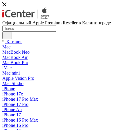
Официальный Apple Premium Reseller в Калининграде
Каталог
Mac
MacBook Neo
MacBook Air
MacBook Pro
iMac
Mac mini
Apple Vision Pro
Mac Studio
iPhone
iPhone 17e
iPhone 17 Pro Max
iPhone 17 Pro
iPhone Air
iPhone 17
iPhone 16 Pro Max
iPhone 16 Pro