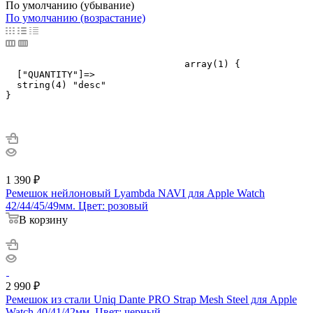
По умолчанию (убывание)
По умолчанию (возрастание)
				array(1) {

  ["QUANTITY"]=>

  string(4) "desc"

}

1 390
₽
Ремешок нейлоновый Lyambda NAVI для Apple Watch
42/44/45/49мм. Цвет: розовый
В корзину
2 990
₽
Ремешок из стали Uniq Dante PRO Strap Mesh Steel для Apple
Watch 40/41/42мм. Цвет: черный