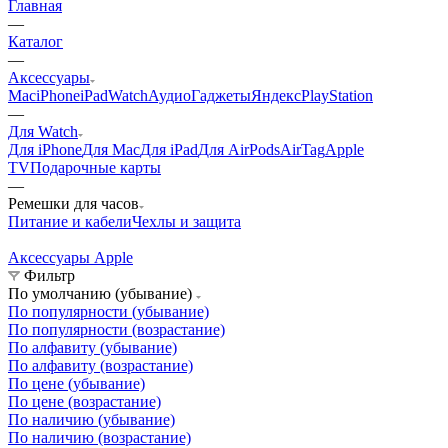
Главная
—
Каталог
—
Аксессуары
Mac
iPhone
iPad
Watch
Аудио
Гаджеты
Яндекс
PlayStation
—
Для Watch
Для iPhone
Для Mac
Для iPad
Для AirPods
AirTag
Apple
TV
Подарочные карты
—
Ремешки для часов
Питание и кабели
Чехлы и защита
Аксессуары Apple
А
Фильтр
По умолчанию (убывание)
По популярности (убывание)
По популярности (возрастание)
По алфавиту (убывание)
По алфавиту (возрастание)
По цене (убывание)
По цене (возрастание)
По наличию (убывание)
По наличию (возрастание)