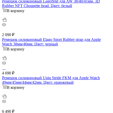
Ремешок силиконовый Lagerfeld для AW 38/40/41мм. 3D
Rubber NFT Choupette head. Цвет: белый
В корзину
2 090
₽
Ремешок силиконовый Elago Sport Rubber strap для Apple
Watch 38мм/40мм. Цвет: черный
В корзину
4 690
₽
Ремешок силиконовый Uniq Stride FKM для Apple Watch
49мм/45мм/44мм/42мм. Цвет: оранжевый
В корзину
6 490
₽