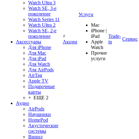
Watch Ultra 3
Watch SE, 3-е
поколение
Услуги
Watch Series 11
Watch Ultra 2
Mac
Watch SE, 2-е
iPhone |
поколение
iPad
Trade-
Сервис
Аксессуары
Акции
Apple
in
Для iPhone
Watch
Для Mac
Прочие
Для iPad
услуги
Для Watch
Для AirPods
AirTag
Apple TV
Подарочные
карты
+ ЕЩЕ 2
Аудио
AirPods
Наушники
HomePod
Акустические
системы
Винил