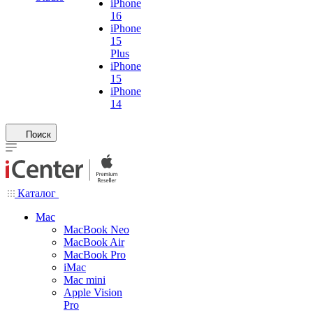
iPhone
16
iPhone
15
Plus
iPhone
15
iPhone
14
Поиск
Каталог
Mac
MacBook Neo
MacBook Air
MacBook Pro
iMac
Mac mini
Apple Vision
Pro