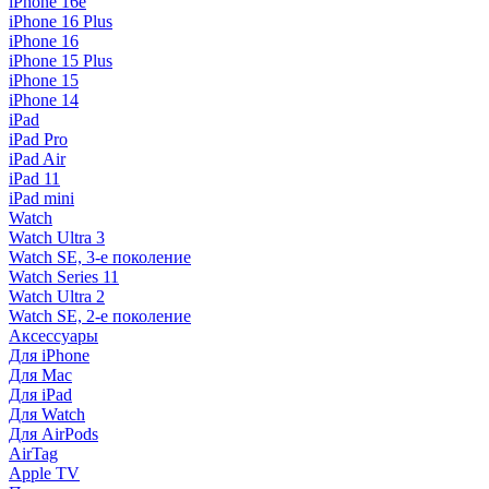
iPhone 16e
iPhone 16 Plus
iPhone 16
iPhone 15 Plus
iPhone 15
iPhone 14
iPad
iPad Pro
iPad Air
iPad 11
iPad mini
Watch
Watch Ultra 3
Watch SE, 3-е поколение
Watch Series 11
Watch Ultra 2
Watch SE, 2-е поколение
Аксессуары
Для iPhone
Для Mac
Для iPad
Для Watch
Для AirPods
AirTag
Apple TV