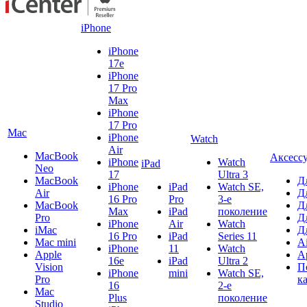
iPhone
iPhone
17e
iPhone
17 Pro
Max
iPhone
17 Pro
Mac
iPhone
Watch
Air
MacBook
Аксесс
iPhone
Watch
iPad
Neo
17
Ultra 3
MacBook
Д
iPhone
iPad
Watch SE,
Air
Д
16 Pro
Pro
3-е
MacBook
Д
Max
iPad
поколение
Pro
Д
iPhone
Air
Watch
iMac
Д
16 Pro
iPad
Series 11
Mac mini
A
iPhone
11
Watch
Apple
A
16e
iPad
Ultra 2
Vision
П
iPhone
mini
Watch SE,
Pro
к
16
2-е
Mac
Plus
поколение
Studio