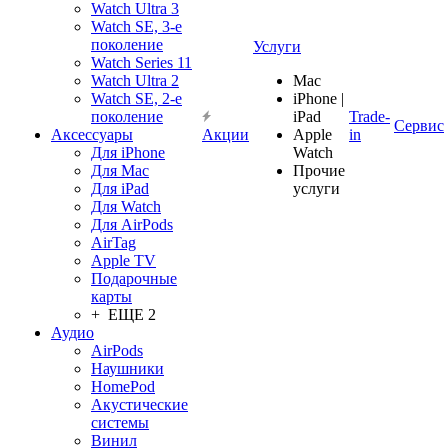
Watch Ultra 3
Watch SE, 3-е
поколение
Услуги
Watch Series 11
Watch Ultra 2
Mac
Watch SE, 2-е
iPhone |
поколение
iPad
Trade-
Сервис
Аксессуары
Акции
Apple
in
Для iPhone
Watch
Для Mac
Прочие
Для iPad
услуги
Для Watch
Для AirPods
AirTag
Apple TV
Подарочные
карты
+ ЕЩЕ 2
Аудио
AirPods
Наушники
HomePod
Акустические
системы
Винил