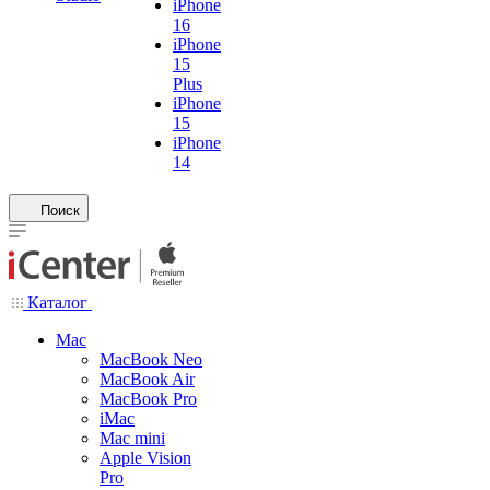
iPhone
16
iPhone
15
Plus
iPhone
15
iPhone
14
Поиск
Каталог
Mac
MacBook Neo
MacBook Air
MacBook Pro
iMac
Mac mini
Apple Vision
Pro