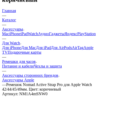
Главная
—
Каталог
—
Аксессуары
Mac
iPhone
iPad
Watch
Аудио
Гаджеты
Яндекс
PlayStation
—
Для Watch
Для iPhone
Для Mac
Для iPad
Для AirPods
AirTag
Apple
TV
Подарочные карты
—
Ремешки для часов
Питание и кабели
Чехлы и защита
—
Аксессуары сторонних брендов
Аксессуары Apple
—
Ремешок Nomad Active Strap Pro для Apple Watch
42/44/45/49мм. Цвет: коричневый
Артикул:
NM1A4mSNW0