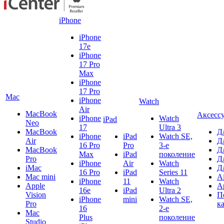
iPhone
iPhone
17e
iPhone
17 Pro
Max
iPhone
17 Pro
Mac
iPhone
Watch
Air
MacBook
Аксесс
iPhone
Watch
iPad
Neo
17
Ultra 3
MacBook
Д
iPhone
iPad
Watch SE,
Air
Д
16 Pro
Pro
3-е
MacBook
Д
Max
iPad
поколение
Pro
Д
iPhone
Air
Watch
iMac
Д
16 Pro
iPad
Series 11
Mac mini
A
iPhone
11
Watch
Apple
A
16e
iPad
Ultra 2
Vision
П
iPhone
mini
Watch SE,
Pro
к
16
2-е
Mac
Plus
поколение
Studio