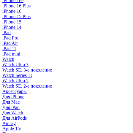
iPhone 16e
iPhone 16 Plus
iPhone 16
iPhone 15 Plus
iPhone 15
iPhone 14
iPad
iPad Pro
iPad Air
iPad 11
iPad mini
Watch
Watch Ultra 3
Watch SE, 3-е поколение
Watch Series 11
Watch Ultra 2
Watch SE, 2-е поколение
Аксессуары
Для iPhone
Для Mac
Для iPad
Для Watch
Для AirPods
AirTag
Apple TV