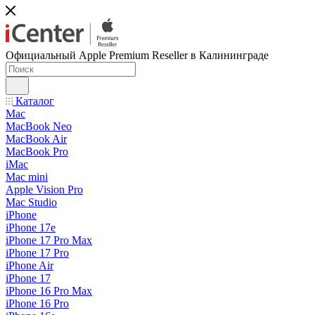
Официальный Apple Premium Reseller в Калининграде
Каталог
Mac
MacBook Neo
MacBook Air
MacBook Pro
iMac
Mac mini
Apple Vision Pro
Mac Studio
iPhone
iPhone 17e
iPhone 17 Pro Max
iPhone 17 Pro
iPhone Air
iPhone 17
iPhone 16 Pro Max
iPhone 16 Pro