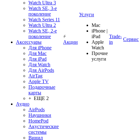
Watch Ultra 3
Watch SE, 3-е
поколение
Услуги
Watch Series 11
Watch Ultra 2
Mac
Watch SE, 2-е
iPhone |
поколение
iPad
Trade-
Сервис
Аксессуары
Акции
Apple
in
Для iPhone
Watch
Для Mac
Прочие
Для iPad
услуги
Для Watch
Для AirPods
AirTag
Apple TV
Подарочные
карты
+ ЕЩЕ 2
Аудио
AirPods
Наушники
HomePod
Акустические
системы
Винил