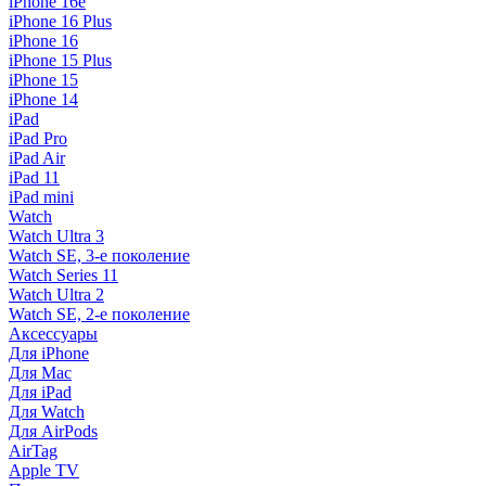
iPhone 16e
iPhone 16 Plus
iPhone 16
iPhone 15 Plus
iPhone 15
iPhone 14
iPad
iPad Pro
iPad Air
iPad 11
iPad mini
Watch
Watch Ultra 3
Watch SE, 3-е поколение
Watch Series 11
Watch Ultra 2
Watch SE, 2-е поколение
Аксессуары
Для iPhone
Для Mac
Для iPad
Для Watch
Для AirPods
AirTag
Apple TV