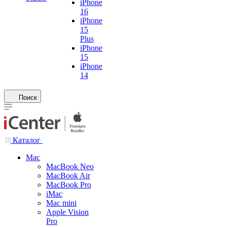
iPhone
16
iPhone
15
Plus
iPhone
15
iPhone
14
Поиск
Каталог
Mac
MacBook Neo
MacBook Air
MacBook Pro
iMac
Mac mini
Apple Vision
Pro