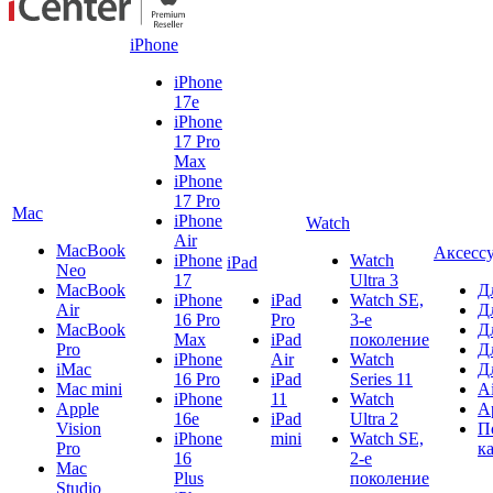
iPhone
iPhone
17e
iPhone
17 Pro
Max
iPhone
17 Pro
Mac
iPhone
Watch
Air
MacBook
Аксесс
iPhone
Watch
iPad
Neo
17
Ultra 3
MacBook
Д
iPhone
iPad
Watch SE,
Air
Д
16 Pro
Pro
3-е
MacBook
Д
Max
iPad
поколение
Pro
Д
iPhone
Air
Watch
iMac
Д
16 Pro
iPad
Series 11
Mac mini
A
iPhone
11
Watch
Apple
A
16e
iPad
Ultra 2
Vision
П
iPhone
mini
Watch SE,
Pro
к
16
2-е
Mac
Plus
поколение
Studio