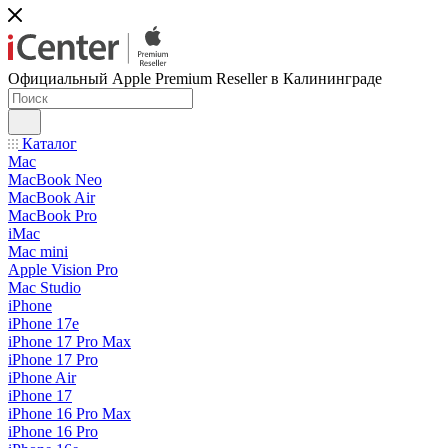
Официальный Apple Premium Reseller в Калининграде
Каталог
Mac
MacBook Neo
MacBook Air
MacBook Pro
iMac
Mac mini
Apple Vision Pro
Mac Studio
iPhone
iPhone 17e
iPhone 17 Pro Max
iPhone 17 Pro
iPhone Air
iPhone 17
iPhone 16 Pro Max
iPhone 16 Pro