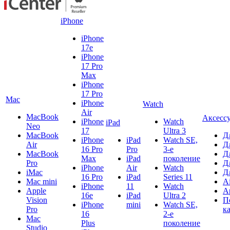
iPhone
iPhone
17e
iPhone
17 Pro
Max
iPhone
17 Pro
Mac
iPhone
Watch
Air
MacBook
Аксесс
iPhone
Watch
iPad
Neo
17
Ultra 3
MacBook
Д
iPhone
iPad
Watch SE,
Air
Д
16 Pro
Pro
3-е
MacBook
Д
Max
iPad
поколение
Pro
Д
iPhone
Air
Watch
iMac
Д
16 Pro
iPad
Series 11
Mac mini
A
iPhone
11
Watch
Apple
A
16e
iPad
Ultra 2
Vision
П
iPhone
mini
Watch SE,
Pro
к
16
2-е
Mac
Plus
поколение
Studio