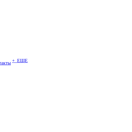
+ ЕЩЕ
такты