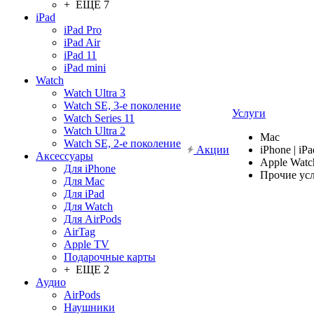
+ ЕЩЕ 7
iPad
iPad Pro
iPad Air
iPad 11
iPad mini
Watch
Watch Ultra 3
Watch SE, 3-е поколение
Услуги
Watch Series 11
Watch Ultra 2
Mac
Watch SE, 2-е поколение
Акции
iPhone | iPa
Аксессуары
Apple Watc
Для iPhone
Прочие ус
Для Mac
Для iPad
Для Watch
Для AirPods
AirTag
Apple TV
Подарочные карты
+ ЕЩЕ 2
Аудио
AirPods
Наушники