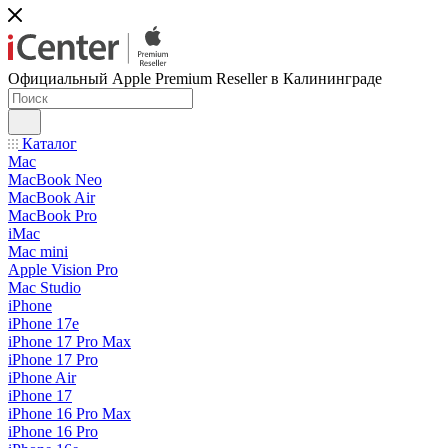
Официальный Apple Premium Reseller в Калининграде
Каталог
Mac
MacBook Neo
MacBook Air
MacBook Pro
iMac
Mac mini
Apple Vision Pro
Mac Studio
iPhone
iPhone 17e
iPhone 17 Pro Max
iPhone 17 Pro
iPhone Air
iPhone 17
iPhone 16 Pro Max
iPhone 16 Pro