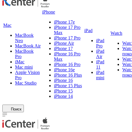
iPhone
iPhone 17e
Mac
iPhone 17 Pro
iPad
Max
Watch
MacBook
iPhone 17 Pro
Neo
iPad
iPhone Air
Watc
MacBook Air
Pro
iPhone 17
Watc
MacBook
iPad
iPhone 16 Pro
поко
Pro
Air
Max
Watc
iMac
iPad
iPhone 16 Pro
Watc
Mac mini
11
iPhone 16e
Watc
Apple Vision
iPad
iPhone 16 Plus
поко
Pro
mini
iPhone 16
Mac Studio
iPhone 15 Plus
iPhone 15
iPhone 14
Поиск