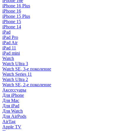
iPhone 16e
iPhone 16 Plus
iPhone 16
iPhone 15 Plus
iPhone 15
iPhone 14
iPad
iPad Pro
iPad Air
iPad 11
iPad mini
Watch
Watch Ultra 3
Watch SE, 3-е поколение
Watch Series 11
Watch Ultra 2
Watch SE, 2-е поколение
Аксессуары
Для iPhone
Для Mac
Для iPad
Для Watch
Для AirPods
AirTag
Apple TV