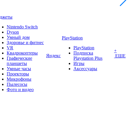
аджеты
Nintendo Switch
Dyson
Умный дом
PlayStation
Здоровье и фитнес
VR
PlayStation
+
Квадрокоптеры
Подписка
Яндекс
ЕЩЕ
Графические
Playstation Plus
планшеты
Игры
Умные часы
Аксессуары
Проекторы
Микрофоны
Пылесосы
Фото и видео