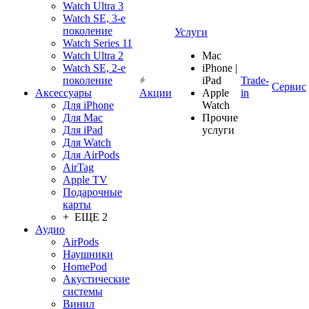
Watch Ultra 3
Watch SE, 3-е
поколение
Услуги
Watch Series 11
Watch Ultra 2
Mac
Watch SE, 2-е
iPhone |
поколение
iPad
Trade-
Сервис
Аксессуары
Акции
Apple
in
Для iPhone
Watch
Для Mac
Прочие
Для iPad
услуги
Для Watch
Для AirPods
AirTag
Apple TV
Подарочные
карты
+ ЕЩЕ 2
Аудио
AirPods
Наушники
HomePod
Акустические
системы
Винил