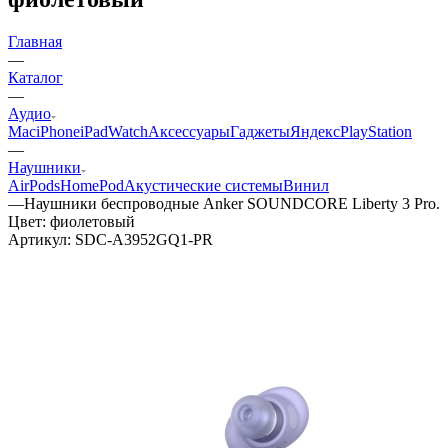
Главная
—
Каталог
—
Аудио
Mac
iPhone
iPad
Watch
Аксессуары
Гаджеты
Яндекс
PlayStation
—
Наушники
AirPods
HomePod
Акустические системы
Винил
—
Наушники беспроводные Anker SOUNDCORE Liberty 3 Pro.
Цвет: фиолетовый
Артикул:
SDC-A3952GQ1-PR