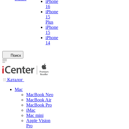
iPhone
16
iPhone
15
Plus
iPhone
15
iPhone
14
Поиск
Каталог
Mac
MacBook Neo
MacBook Air
MacBook Pro
iMac
Mac mini
Apple Vision
Pro