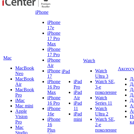
iPhone
iPhone
17e
iPhone
17 Pro
Max
iPhone
17 Pro
Mac
iPhone
Watch
Air
MacBook
Аксесс
iPhone
Watch
iPad
Neo
17
Ultra 3
MacBook
Д
iPhone
iPad
Watch SE,
Air
Д
16 Pro
Pro
3-е
MacBook
Д
Max
iPad
поколение
Pro
Д
iPhone
Air
Watch
iMac
Д
16 Pro
iPad
Series 11
Mac mini
A
iPhone
11
Watch
Apple
A
16e
iPad
Ultra 2
Vision
П
iPhone
mini
Watch SE,
Pro
к
16
2-е
Mac
Plus
поколение
Studio