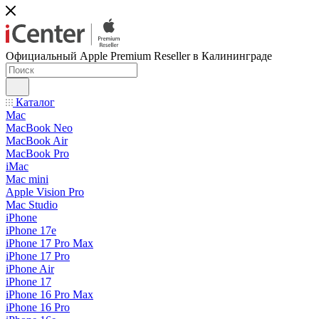
Официальный Apple Premium Reseller в Калининграде
Каталог
Mac
MacBook Neo
MacBook Air
MacBook Pro
iMac
Mac mini
Apple Vision Pro
Mac Studio
iPhone
iPhone 17e
iPhone 17 Pro Max
iPhone 17 Pro
iPhone Air
iPhone 17
iPhone 16 Pro Max
iPhone 16 Pro