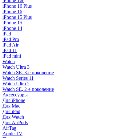
iPhone 16e
iPhone 16 Plus
iPhone 16
iPhone 15 Plus
iPhone 15
iPhone 14
iPad
iPad Pro
iPad Air
iPad 11
iPad mini
Watch
Watch Ultra 3
Watch SE, 3-е поколение
Watch Series 11
Watch Ultra 2
Watch SE, 2-е поколение
Аксессуары
Для iPhone
Для Mac
Для iPad
Для Watch
Для AirPods
AirTag
Apple TV