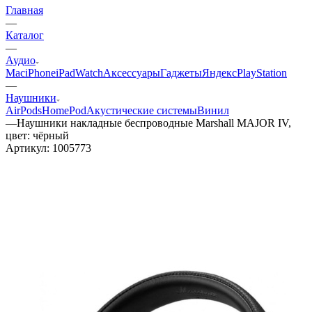
Главная
—
Каталог
—
Аудио
Mac
iPhone
iPad
Watch
Аксессуары
Гаджеты
Яндекс
PlayStation
—
Наушники
AirPods
HomePod
Акустические системы
Винил
—
Наушники накладные беспроводные Marshall MAJOR IV,
цвет: чёрный
Артикул:
1005773