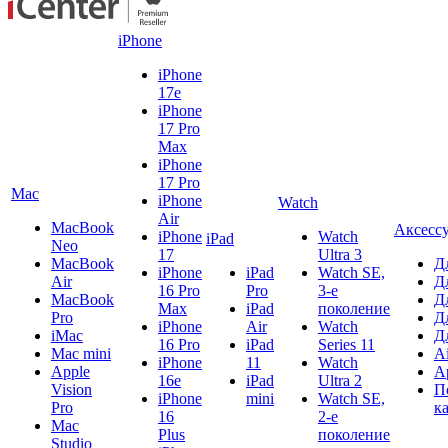
iPhone
iPhone
17e
iPhone
17 Pro
Max
iPhone
17 Pro
Mac
iPhone
Watch
Air
MacBook
Аксесс
iPhone
Watch
iPad
Neo
17
Ultra 3
MacBook
Д
iPhone
iPad
Watch SE,
Air
Д
16 Pro
Pro
3-е
MacBook
Д
Max
iPad
поколение
Pro
Д
iPhone
Air
Watch
iMac
Д
16 Pro
iPad
Series 11
Mac mini
A
iPhone
11
Watch
Apple
A
16e
iPad
Ultra 2
Vision
П
iPhone
mini
Watch SE,
Pro
к
16
2-е
Mac
Plus
поколение
Studio