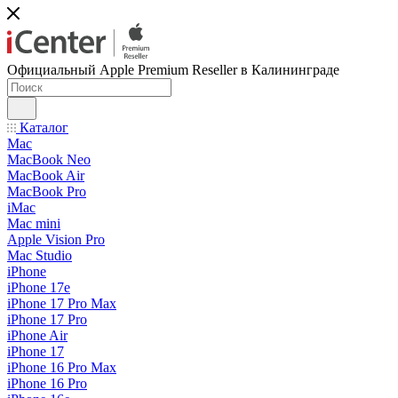
Официальный Apple Premium Reseller в Калининграде
Каталог
Mac
MacBook Neo
MacBook Air
MacBook Pro
iMac
Mac mini
Apple Vision Pro
Mac Studio
iPhone
iPhone 17e
iPhone 17 Pro Max
iPhone 17 Pro
iPhone Air
iPhone 17
iPhone 16 Pro Max
iPhone 16 Pro