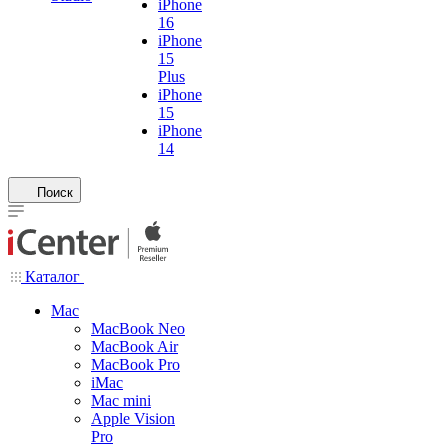
iPhone
16
iPhone
15
Plus
iPhone
15
iPhone
14
Поиск
Каталог
Mac
MacBook Neo
MacBook Air
MacBook Pro
iMac
Mac mini
Apple Vision
Pro