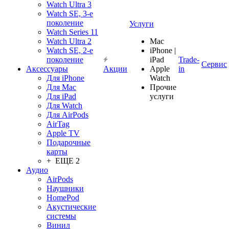
Watch Ultra 3
Watch SE, 3-е
поколение
Услуги
Watch Series 11
Watch Ultra 2
Mac
Watch SE, 2-е
iPhone |
поколение
iPad
Trade-
Сервис
Аксессуары
Акции
Apple
in
Для iPhone
Watch
Для Mac
Прочие
Для iPad
услуги
Для Watch
Для AirPods
AirTag
Apple TV
Подарочные
карты
+ ЕЩЕ 2
Аудио
AirPods
Наушники
HomePod
Акустические
системы
Винил