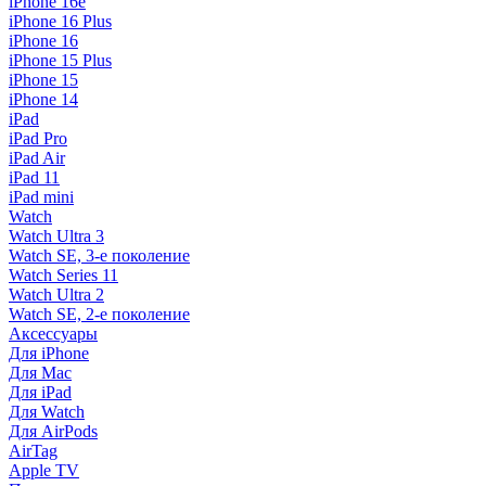
iPhone 16e
iPhone 16 Plus
iPhone 16
iPhone 15 Plus
iPhone 15
iPhone 14
iPad
iPad Pro
iPad Air
iPad 11
iPad mini
Watch
Watch Ultra 3
Watch SE, 3-е поколение
Watch Series 11
Watch Ultra 2
Watch SE, 2-е поколение
Аксессуары
Для iPhone
Для Mac
Для iPad
Для Watch
Для AirPods
AirTag
Apple TV