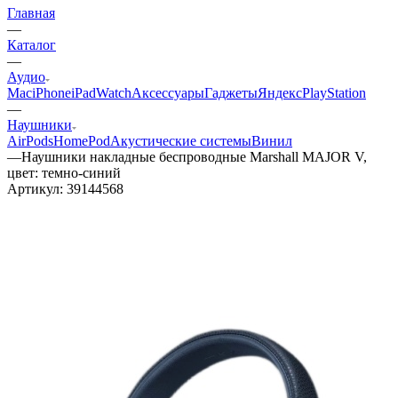
Главная
—
Каталог
—
Аудио
Mac
iPhone
iPad
Watch
Аксессуары
Гаджеты
Яндекс
PlayStation
—
Наушники
AirPods
HomePod
Акустические системы
Винил
—
Наушники накладные беспроводные Marshall MAJOR V,
цвет: темно-синий
Артикул:
39144568