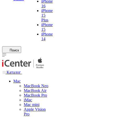
iPhone
16
iPhone
15
Plus
iPhone
15
iPhone
14
Поиск
Каталог
Mac
MacBook Neo
MacBook Air
MacBook Pro
iMac
Mac mini
Apple Vision
Pro