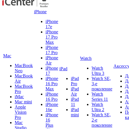
iPhone
iPhone
17e
iPhone
17 Pro
Max
iPhone
17 Pro
Mac
iPhone
Watch
Air
MacBook
Аксесс
iPhone
Watch
iPad
Neo
17
Ultra 3
MacBook
Д
iPhone
iPad
Watch SE,
Air
Д
16 Pro
Pro
3-е
MacBook
Д
Max
iPad
поколение
Pro
Д
iPhone
Air
Watch
iMac
Д
16 Pro
iPad
Series 11
Mac mini
A
iPhone
11
Watch
Apple
A
16e
iPad
Ultra 2
Vision
П
iPhone
mini
Watch SE,
Pro
к
16
2-е
Mac
Plus
поколение
Studio