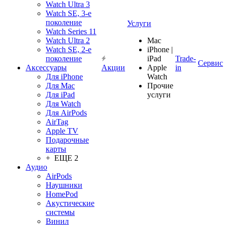
Watch Ultra 3
Watch SE, 3-е
поколение
Услуги
Watch Series 11
Watch Ultra 2
Mac
Watch SE, 2-е
iPhone |
поколение
iPad
Trade-
Сервис
Аксессуары
Акции
Apple
in
Для iPhone
Watch
Для Mac
Прочие
Для iPad
услуги
Для Watch
Для AirPods
AirTag
Apple TV
Подарочные
карты
+ ЕЩЕ 2
Аудио
AirPods
Наушники
HomePod
Акустические
системы
Винил