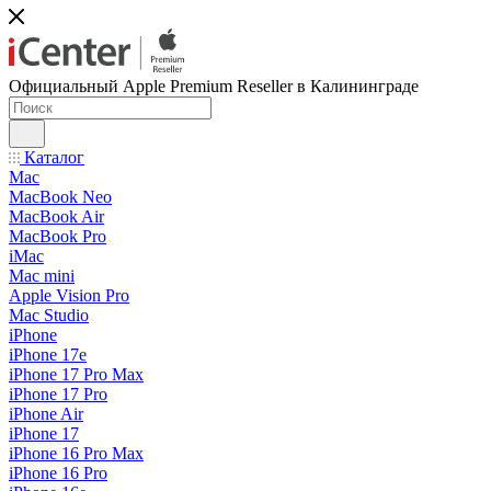
Официальный Apple Premium Reseller в Калининграде
Каталог
Mac
MacBook Neo
MacBook Air
MacBook Pro
iMac
Mac mini
Apple Vision Pro
Mac Studio
iPhone
iPhone 17e
iPhone 17 Pro Max
iPhone 17 Pro
iPhone Air
iPhone 17
iPhone 16 Pro Max
iPhone 16 Pro