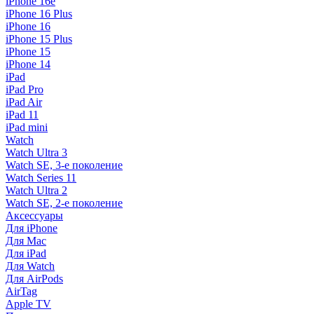
iPhone 16e
iPhone 16 Plus
iPhone 16
iPhone 15 Plus
iPhone 15
iPhone 14
iPad
iPad Pro
iPad Air
iPad 11
iPad mini
Watch
Watch Ultra 3
Watch SE, 3-е поколение
Watch Series 11
Watch Ultra 2
Watch SE, 2-е поколение
Аксессуары
Для iPhone
Для Mac
Для iPad
Для Watch
Для AirPods
AirTag
Apple TV