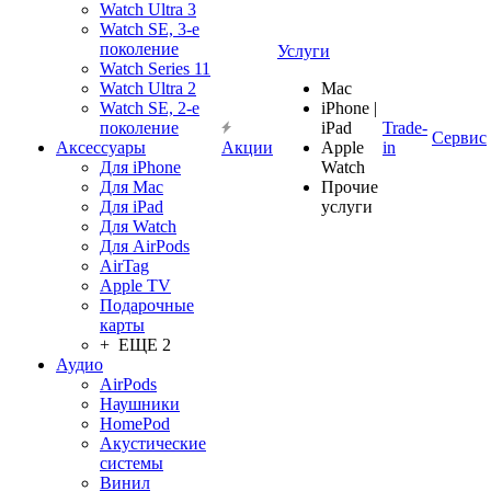
Watch Ultra 3
Watch SE, 3-е
поколение
Услуги
Watch Series 11
Watch Ultra 2
Mac
Watch SE, 2-е
iPhone |
поколение
iPad
Trade-
Сервис
Аксессуары
Акции
Apple
in
Для iPhone
Watch
Для Mac
Прочие
Для iPad
услуги
Для Watch
Для AirPods
AirTag
Apple TV
Подарочные
карты
+ ЕЩЕ 2
Аудио
AirPods
Наушники
HomePod
Акустические
системы
Винил