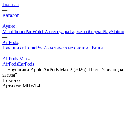
Главная
—
Каталог
—
Аудио
Mac
iPhone
iPad
Watch
Аксессуары
Гаджеты
Яндекс
PlayStation
—
AirPods
Наушники
HomePod
Акустические системы
Винил
—
AirPods Max
AirPods
EarPods
—
Наушники Apple AirPods Max 2 (2026). Цвет: "Сияющая
звезда"
Новинка
Артикул:
MHWL4