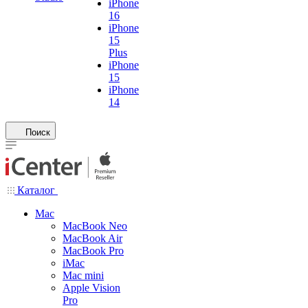
iPhone
16
iPhone
15
Plus
iPhone
15
iPhone
14
Поиск
Каталог
Mac
MacBook Neo
MacBook Air
MacBook Pro
iMac
Mac mini
Apple Vision
Pro