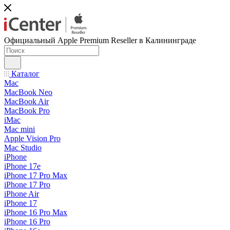
Официальный Apple Premium Reseller в Калининграде
Каталог
Mac
MacBook Neo
MacBook Air
MacBook Pro
iMac
Mac mini
Apple Vision Pro
Mac Studio
iPhone
iPhone 17e
iPhone 17 Pro Max
iPhone 17 Pro
iPhone Air
iPhone 17
iPhone 16 Pro Max
iPhone 16 Pro