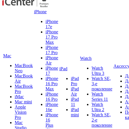
iPhone
iPhone
17e
iPhone
17 Pro
Max
iPhone
17 Pro
Mac
iPhone
Watch
Air
MacBook
Аксесс
iPhone
Watch
iPad
Neo
17
Ultra 3
MacBook
Д
iPhone
iPad
Watch SE,
Air
Д
16 Pro
Pro
3-е
MacBook
Д
Max
iPad
поколение
Pro
Д
iPhone
Air
Watch
iMac
Д
16 Pro
iPad
Series 11
Mac mini
A
iPhone
11
Watch
Apple
A
16e
iPad
Ultra 2
Vision
П
iPhone
mini
Watch SE,
Pro
к
16
2-е
Mac
Plus
поколение
Studio