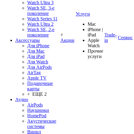
Watch Ultra 3
Watch SE, 3-е
поколение
Услуги
Watch Series 11
Watch Ultra 2
Mac
Watch SE, 2-е
iPhone |
поколение
iPad
Trade-
Сервис
Аксессуары
Акции
Apple
in
Для iPhone
Watch
Для Mac
Прочие
Для iPad
услуги
Для Watch
Для AirPods
AirTag
Apple TV
Подарочные
карты
+ ЕЩЕ 2
Аудио
AirPods
Наушники
HomePod
Акустические
системы
Винил