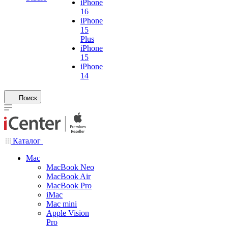
iPhone
16
iPhone
15
Plus
iPhone
15
iPhone
14
Поиск
Каталог
Mac
MacBook Neo
MacBook Air
MacBook Pro
iMac
Mac mini
Apple Vision
Pro