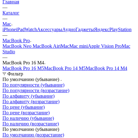
Главная
—
Каталог
—
Mac
iPhone
iPad
Watch
Аксессуары
Аудио
Гаджеты
Яндекс
PlayStation
—
MacBook Pro
MacBook Neo
MacBook Air
iMac
Mac mini
Apple Vision Pro
Mac
Studio
—
MacBook Pro 16 M4
MacBook Pro 16 M5
MacBook Pro 14 M5
MacBook Pro 14 M4
Фильтр
По умолчанию (убывание)
По популярности (убывание)
По популярности (возрастание)
По алфавиту (убывание)
По алфавиту (возрастание)
По цене (убывание)
По цене (возрастание)
По наличию (убывание)
По наличию (возрастание)
По умолчанию (убывание)
По умолчанию (возрастание)