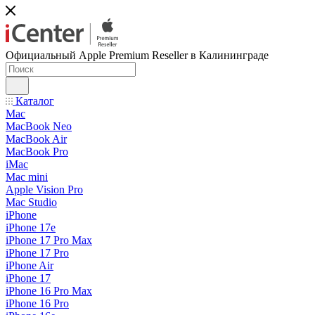
Официальный Apple Premium Reseller в Калининграде
Каталог
Mac
MacBook Neo
MacBook Air
MacBook Pro
iMac
Mac mini
Apple Vision Pro
Mac Studio
iPhone
iPhone 17e
iPhone 17 Pro Max
iPhone 17 Pro
iPhone Air
iPhone 17
iPhone 16 Pro Max
iPhone 16 Pro