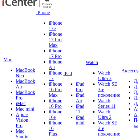
iPhone
iPhone
17e
iPhone
17 Pro
Max
iPhone
17 Pro
Mac
iPhone
Watch
Air
MacBook
Аксесс
iPhone
Watch
iPad
Neo
17
Ultra 3
MacBook
Д
iPhone
iPad
Watch SE,
Air
Д
16 Pro
Pro
3-е
MacBook
Д
Max
iPad
поколение
Pro
Д
iPhone
Air
Watch
iMac
Д
16 Pro
iPad
Series 11
Mac mini
A
iPhone
11
Watch
Apple
A
16e
iPad
Ultra 2
Vision
П
iPhone
mini
Watch SE,
Pro
к
16
2-е
Mac
Plus
поколение
Studio