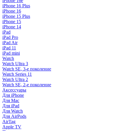
iPhone 16e
iPhone 16 Plus
iPhone 16
iPhone 15 Plus
iPhone 15
iPhone 14
iPad
iPad Pro
iPad Air
iPad 11
iPad mini
Watch
Watch Ultra 3
Watch SE, 3-е поколение
Watch Series 11
Watch Ultra 2
Watch SE, 2-е поколение
Аксессуары
Для iPhone
Для Mac
Для iPad
Для Watch
Для AirPods
AirTag
Apple TV