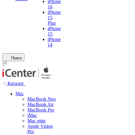
iPhone
16
iPhone
15
Plus
iPhone
15
iPhone
14
Поиск
Каталог
Mac
MacBook Neo
MacBook Air
MacBook Pro
iMac
Mac mini
Apple Vision
Pro