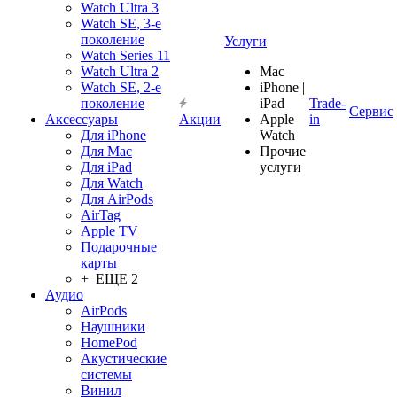
Watch Ultra 3
Watch SE, 3-е
поколение
Услуги
Watch Series 11
Watch Ultra 2
Mac
Watch SE, 2-е
iPhone |
поколение
iPad
Trade-
Сервис
Аксессуары
Акции
Apple
in
Для iPhone
Watch
Для Mac
Прочие
Для iPad
услуги
Для Watch
Для AirPods
AirTag
Apple TV
Подарочные
карты
+ ЕЩЕ 2
Аудио
AirPods
Наушники
HomePod
Акустические
системы
Винил