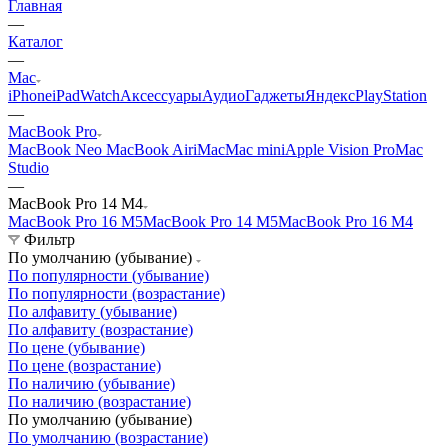
Главная
—
Каталог
—
Mac
iPhone
iPad
Watch
Аксессуары
Аудио
Гаджеты
Яндекс
PlayStation
—
MacBook Pro
MacBook Neo
MacBook Air
iMac
Mac mini
Apple Vision Pro
Mac
Studio
—
MacBook Pro 14 M4
MacBook Pro 16 M5
MacBook Pro 14 M5
MacBook Pro 16 M4
Фильтр
По умолчанию (убывание)
По популярности (убывание)
По популярности (возрастание)
По алфавиту (убывание)
По алфавиту (возрастание)
По цене (убывание)
По цене (возрастание)
По наличию (убывание)
По наличию (возрастание)
По умолчанию (убывание)
По умолчанию (возрастание)