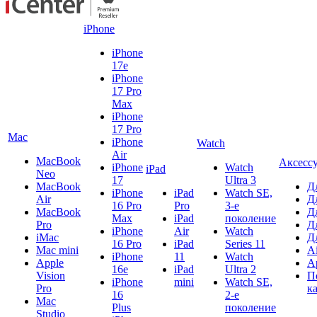
iPhone
iPhone
17e
iPhone
17 Pro
Max
iPhone
17 Pro
Mac
iPhone
Watch
Air
MacBook
Аксесс
iPhone
Watch
iPad
Neo
17
Ultra 3
MacBook
Д
iPhone
iPad
Watch SE,
Air
Д
16 Pro
Pro
3-е
MacBook
Д
Max
iPad
поколение
Pro
Д
iPhone
Air
Watch
iMac
Д
16 Pro
iPad
Series 11
Mac mini
A
iPhone
11
Watch
Apple
A
16e
iPad
Ultra 2
Vision
П
iPhone
mini
Watch SE,
Pro
к
16
2-е
Mac
Plus
поколение
Studio