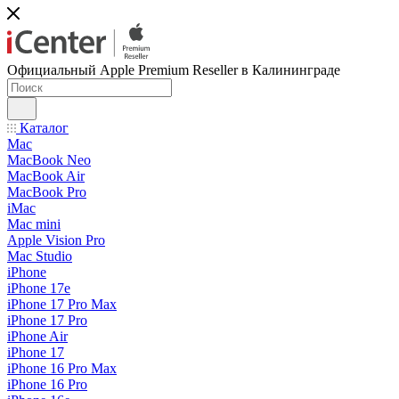
Официальный Apple Premium Reseller в Калининграде
Каталог
Mac
MacBook Neo
MacBook Air
MacBook Pro
iMac
Mac mini
Apple Vision Pro
Mac Studio
iPhone
iPhone 17e
iPhone 17 Pro Max
iPhone 17 Pro
iPhone Air
iPhone 17
iPhone 16 Pro Max
iPhone 16 Pro