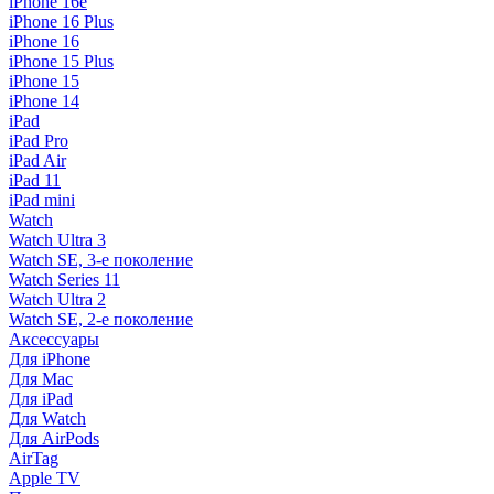
iPhone 16e
iPhone 16 Plus
iPhone 16
iPhone 15 Plus
iPhone 15
iPhone 14
iPad
iPad Pro
iPad Air
iPad 11
iPad mini
Watch
Watch Ultra 3
Watch SE, 3-е поколение
Watch Series 11
Watch Ultra 2
Watch SE, 2-е поколение
Аксессуары
Для iPhone
Для Mac
Для iPad
Для Watch
Для AirPods
AirTag
Apple TV