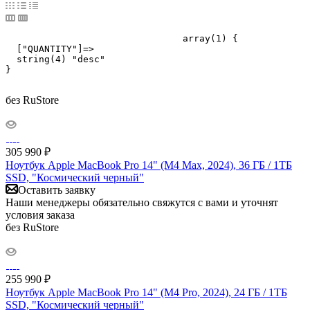
				array(1) {

  ["QUANTITY"]=>

  string(4) "desc"

}

без RuStore
305 990
₽
Ноутбук Apple MacBook Pro 14" (M4 Max, 2024), 36 ГБ / 1ТБ
SSD, "Космический черный"
Оставить заявку
Наши менеджеры обязательно свяжутся с вами и уточнят
условия заказа
без RuStore
255 990
₽
Ноутбук Apple MacBook Pro 14" (M4 Pro, 2024), 24 ГБ / 1ТБ
SSD, "Космический черный"