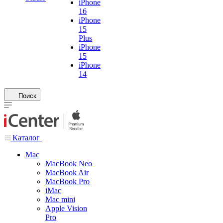
iPhone
16
iPhone
15
Plus
iPhone
15
iPhone
14
Поиск
Каталог
Mac
MacBook Neo
MacBook Air
MacBook Pro
iMac
Mac mini
Apple Vision
Pro