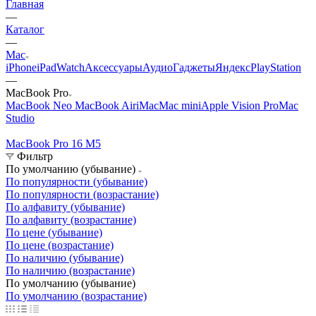
Главная
—
Каталог
—
Mac
iPhone
iPad
Watch
Аксессуары
Аудио
Гаджеты
Яндекс
PlayStation
—
MacBook Pro
MacBook Neo
MacBook Air
iMac
Mac mini
Apple Vision Pro
Mac
Studio
MacBook Pro 16 M5
M
Фильтр
По умолчанию (убывание)
По популярности (убывание)
По популярности (возрастание)
По алфавиту (убывание)
По алфавиту (возрастание)
По цене (убывание)
По цене (возрастание)
По наличию (убывание)
По наличию (возрастание)
По умолчанию (убывание)
По умолчанию (возрастание)