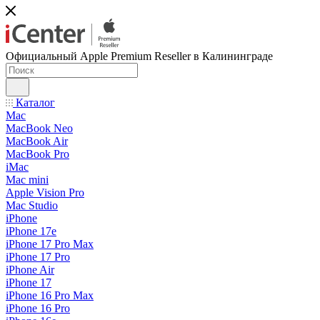
Официальный Apple Premium Reseller в Калининграде
Каталог
Mac
MacBook Neo
MacBook Air
MacBook Pro
iMac
Mac mini
Apple Vision Pro
Mac Studio
iPhone
iPhone 17e
iPhone 17 Pro Max
iPhone 17 Pro
iPhone Air
iPhone 17
iPhone 16 Pro Max
iPhone 16 Pro