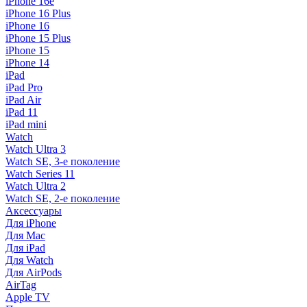
iPhone 16e
iPhone 16 Plus
iPhone 16
iPhone 15 Plus
iPhone 15
iPhone 14
iPad
iPad Pro
iPad Air
iPad 11
iPad mini
Watch
Watch Ultra 3
Watch SE, 3-е поколение
Watch Series 11
Watch Ultra 2
Watch SE, 2-е поколение
Аксессуары
Для iPhone
Для Mac
Для iPad
Для Watch
Для AirPods
AirTag
Apple TV