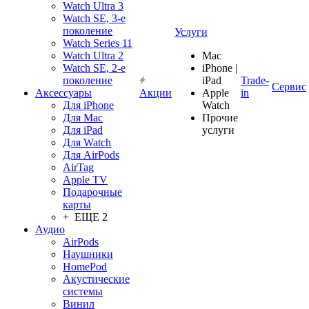
Watch Ultra 3
Watch SE, 3-е
поколение
Услуги
Watch Series 11
Watch Ultra 2
Mac
Watch SE, 2-е
iPhone |
поколение
iPad
Trade-
Сервис
Аксессуары
Акции
Apple
in
Для iPhone
Watch
Для Mac
Прочие
Для iPad
услуги
Для Watch
Для AirPods
AirTag
Apple TV
Подарочные
карты
+ ЕЩЕ 2
Аудио
AirPods
Наушники
HomePod
Акустические
системы
Винил