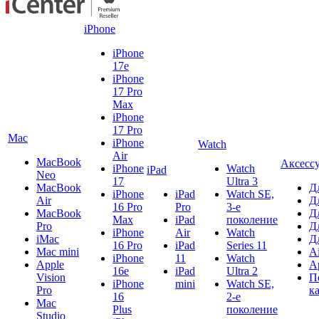
iPhone
iPhone
17e
iPhone
17 Pro
Max
iPhone
17 Pro
Mac
iPhone
Watch
Air
MacBook
Аксесс
iPhone
Watch
iPad
Neo
17
Ultra 3
MacBook
Д
iPhone
iPad
Watch SE,
Air
Д
16 Pro
Pro
3-е
MacBook
Д
Max
iPad
поколение
Pro
Д
iPhone
Air
Watch
iMac
Д
16 Pro
iPad
Series 11
Mac mini
A
iPhone
11
Watch
Apple
A
16e
iPad
Ultra 2
Vision
П
iPhone
mini
Watch SE,
Pro
к
16
2-е
Mac
Plus
поколение
Studio