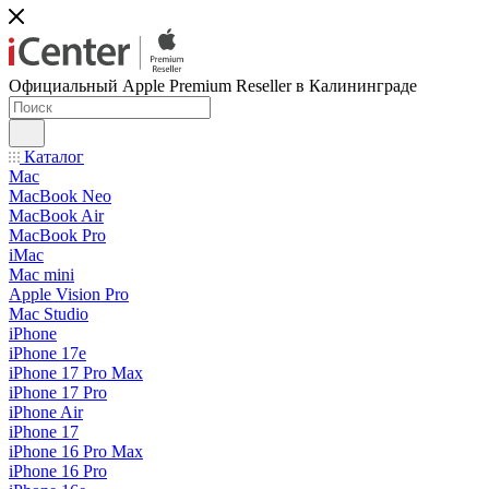
Официальный Apple Premium Reseller в Калининграде
Каталог
Mac
MacBook Neo
MacBook Air
MacBook Pro
iMac
Mac mini
Apple Vision Pro
Mac Studio
iPhone
iPhone 17e
iPhone 17 Pro Max
iPhone 17 Pro
iPhone Air
iPhone 17
iPhone 16 Pro Max
iPhone 16 Pro