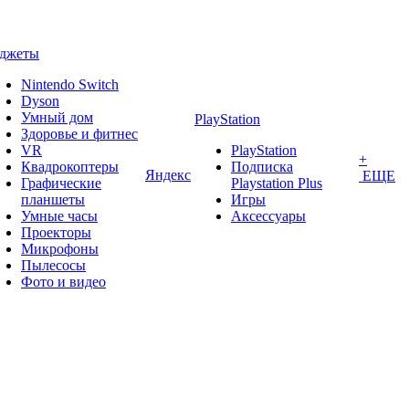
аджеты
Nintendo Switch
Dyson
Умный дом
PlayStation
Здоровье и фитнес
VR
PlayStation
+
Квадрокоптеры
Подписка
Яндекс
ЕЩЕ
Графические
Playstation Plus
планшеты
Игры
Умные часы
Аксессуары
Проекторы
Микрофоны
Пылесосы
Фото и видео