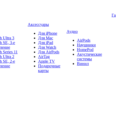
Г
Аксессуары
Аудио
Для iPhone
h Ultra 3
Для Mac
AirPods
h SE, 3-е
Для iPad
Наушники
ление
Для Watch
HomePod
h Series 11
Для AirPods
Акустические
h Ultra 2
AirTag
системы
h SE, 2-е
Apple TV
Винил
ление
Подарочные
карты