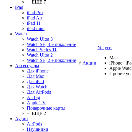
+ ЕЩЕ 7
iPad
iPad Pro
iPad Air
iPad 11
iPad mini
Watch
Watch Ultra 3
Watch SE, 3-е поколение
Услуги
Watch Series 11
Watch Ultra 2
Mac
Watch SE, 2-е поколение
Акции
iPhone | iPa
Аксессуары
Apple Watc
Для iPhone
Прочие ус
Для Mac
Для iPad
Для Watch
Для AirPods
AirTag
Apple TV
Подарочные карты
+ ЕЩЕ 2
Аудио
AirPods
Наушники