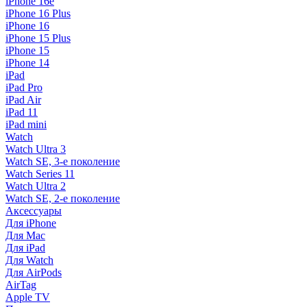
iPhone 16e
iPhone 16 Plus
iPhone 16
iPhone 15 Plus
iPhone 15
iPhone 14
iPad
iPad Pro
iPad Air
iPad 11
iPad mini
Watch
Watch Ultra 3
Watch SE, 3-е поколение
Watch Series 11
Watch Ultra 2
Watch SE, 2-е поколение
Аксессуары
Для iPhone
Для Mac
Для iPad
Для Watch
Для AirPods
AirTag
Apple TV