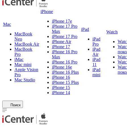
iPhone
iPhone 17e
Mac
iPhone 17 Pro
iPad
Max
Watch
MacBook
iPhone 17 Pro
Neo
iPad
iPhone Air
Watc
MacBook Air
Pro
iPhone 17
Watc
MacBook
iPad
iPhone 16 Pro
поко
Pro
Air
Max
Watc
iMac
iPad
iPhone 16 Pro
Watc
Mac mini
11
iPhone 16e
Watc
Apple Vision
iPad
iPhone 16 Plus
поко
Pro
mini
iPhone 16
Mac Studio
iPhone 15 Plus
iPhone 15
iPhone 14
Поиск