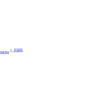
+ ЕЩЕ
такты