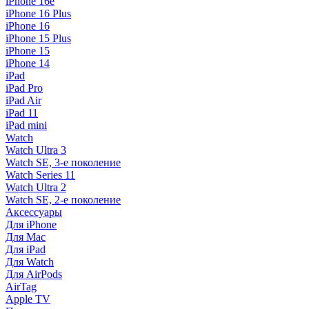
iPhone 16e
iPhone 16 Plus
iPhone 16
iPhone 15 Plus
iPhone 15
iPhone 14
iPad
iPad Pro
iPad Air
iPad 11
iPad mini
Watch
Watch Ultra 3
Watch SE, 3-е поколение
Watch Series 11
Watch Ultra 2
Watch SE, 2-е поколение
Аксессуары
Для iPhone
Для Mac
Для iPad
Для Watch
Для AirPods
AirTag
Apple TV