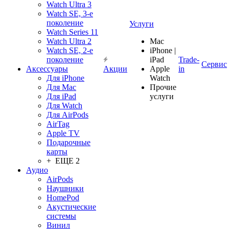
Watch Ultra 3
Watch SE, 3-е
поколение
Услуги
Watch Series 11
Watch Ultra 2
Mac
Watch SE, 2-е
iPhone |
поколение
iPad
Trade-
Сервис
Аксессуары
Акции
Apple
in
Для iPhone
Watch
Для Mac
Прочие
Для iPad
услуги
Для Watch
Для AirPods
AirTag
Apple TV
Подарочные
карты
+ ЕЩЕ 2
Аудио
AirPods
Наушники
HomePod
Акустические
системы
Винил