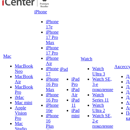
iPhone
iPhone
17e
iPhone
17 Pro
Max
iPhone
17 Pro
Mac
iPhone
Watch
Air
MacBook
Аксесс
iPhone
Watch
iPad
Neo
17
Ultra 3
MacBook
Д
iPhone
iPad
Watch SE,
Air
Д
16 Pro
Pro
3-е
MacBook
Д
Max
iPad
поколение
Pro
Д
iPhone
Air
Watch
iMac
Д
16 Pro
iPad
Series 11
Mac mini
A
iPhone
11
Watch
Apple
A
16e
iPad
Ultra 2
Vision
П
iPhone
mini
Watch SE,
Pro
к
16
2-е
Mac
Plus
поколение
Studio