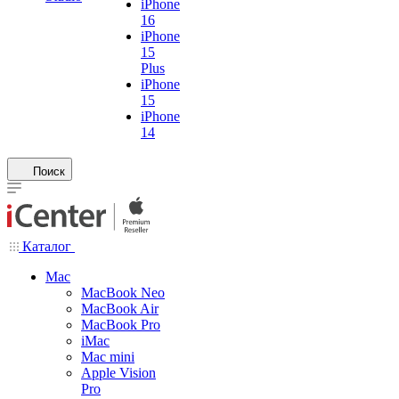
iPhone
16
iPhone
15
Plus
iPhone
15
iPhone
14
Поиск
Каталог
Mac
MacBook Neo
MacBook Air
MacBook Pro
iMac
Mac mini
Apple Vision
Pro