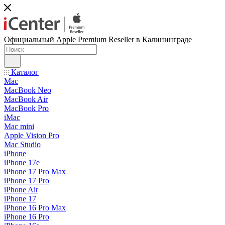
Официальный Apple Premium Reseller в Калининграде
Каталог
Mac
MacBook Neo
MacBook Air
MacBook Pro
iMac
Mac mini
Apple Vision Pro
Mac Studio
iPhone
iPhone 17e
iPhone 17 Pro Max
iPhone 17 Pro
iPhone Air
iPhone 17
iPhone 16 Pro Max
iPhone 16 Pro