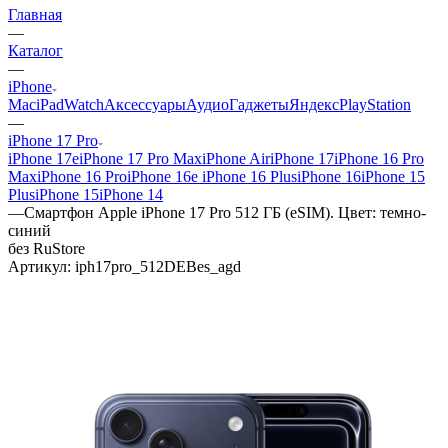
Главная
—
Каталог
—
iPhone
Mac
iPad
Watch
Аксессуары
Аудио
Гаджеты
Яндекс
PlayStation
—
iPhone 17 Pro
iPhone 17e
iPhone 17 Pro Max
iPhone Air
iPhone 17
iPhone 16 Pro
Max
iPhone 16 Pro
iPhone 16e
iPhone 16 Plus
iPhone 16
iPhone 15
Plus
iPhone 15
iPhone 14
—
Смартфон Apple iPhone 17 Pro 512 ГБ (eSIM). Цвет: темно-
синий
без RuStore
Артикул:
iph17pro_512DEBes_agd